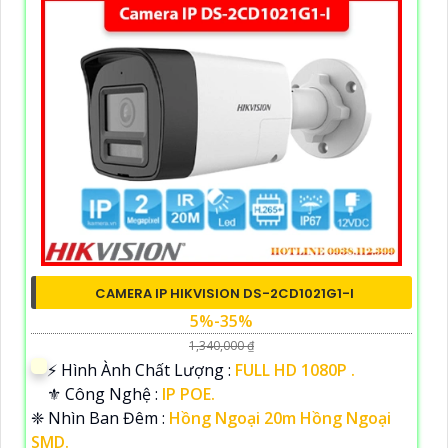
CAMERA IP HIKVISION DS-2CD1021G1-I
5%-35%
1,340,000 ₫
️⚡ Hình Ành Chất Lượng :
FULL HD 1080P .
⚜️ Công Nghệ :
IP POE.
❈ Nhìn Ban Đêm :
Hồng Ngoại 20m Hồng Ngoại
SMD.