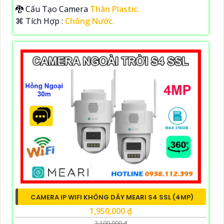
🐉️ Cấu Tạo Camera
Thân Plastic.
️⌘ Tích Hợp :
Chống Nước.
CAMERA IP WIFI KHÔNG DÂY MEARI S4 SSL (4MP)
1,950,000 ₫
2,100,000 ₫