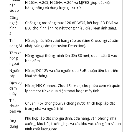
H.265+, H.265, H.264+, H.264 và MJPEG giúp tiết kiệm
nén
băng thông và dung lượng lưu trữ.
video
Công
nghệ
Chống ngược sáng thực 120 dB WDR, kết hợp 3D DNR và
hình
BLC cho hình ảnh rõ nét trong nhiều điều kiện ánh sáng.
ảnh
Tính
Hỗ trợ phát hiện vượt hàng rào ảo (Line Crossing) và xâm
năng AI
nhập vùng cấm (Intrusion Detection).
Tầm xa
Hồng ngoại thông minh lên đến 30 mét, quan sát rõ vào
hồng
ban đêm.
ngoại
Nguồn
Hỗ trợ DC 12V và cấp nguồn qua PoE, thuận tiện khi triển
cấp
khai hệ thống.
Dịch vụ
Hỗ trợ HIK-Connect Cloud Service, cho phép xem và quản
đám
lý camera từ xa qua điện thoại hoặc máy tính.
mây
Tiêu
Chuẩn IP67 chống bụi và chống nước, thích hợp lắp đặt
chuẩn
trong nhà và ngoài trời.
bảo vệ
Phù hợp lắp đặt cho gia đình, cửa hàng, văn phòng, nhà
Ứng
xưởng, kho bãi, trường học và các khu vực cần giám sát an
dụng
ninh chất lượng cao.