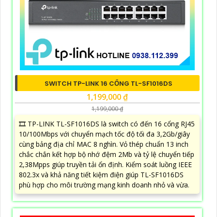
SWITCH TP-LINK 16 CỔNG TL-SF1016DS
1,199,000 ₫
1,199,000 ₫
🎞 TP-LINK TL-SF1016DS là switch có đến 16 cổng RJ45
10/100Mbps với chuyển mạch tốc độ tối đa 3,2Gb/giây
cùng bảng địa chỉ MAC 8 nghìn. Vỏ thép chuẩn 13 inch
chắc chắn kết hợp bộ nhớ đệm 2Mb và tỷ lệ chuyển tiếp
2,38Mpps giúp truyền tải ổn định. Kiểm soát luồng IEEE
802.3x và khả năng tiết kiệm điện giúp TL-SF1016DS
phù hợp cho môi trường mạng kinh doanh nhỏ và vừa.