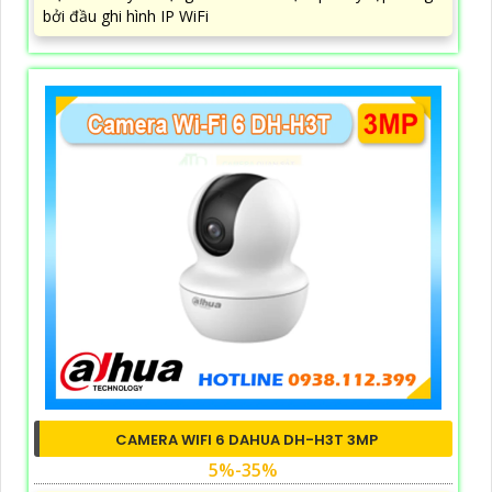
bởi đầu ghi hình IP WiFi
CAMERA WIFI 6 DAHUA DH-H3T 3MP
5%-35%