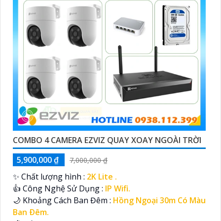
COMBO 4 CAMERA EZVIZ QUAY XOAY NGOÀI TRỜI
5,900,000 ₫
7,000,000 ₫
✨ Chất lượng hình :
2K Lite .
👍 Công Nghệ Sử Dụng :
IP Wifi.
🌙 Khoảng Cách Ban Đêm :
Hồng Ngoại 30m Có Màu
Ban Ðêm.