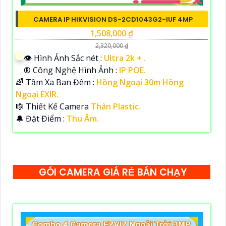
CAMERA IP HIKVISION DS-2CD1043G2-IUF 4MP
1,508,000 ₫
2,320,000 ₫
👁 Hình Ảnh Sắc nét :
Ultra 2k + .
®️ Công Nghệ Hình Ảnh :
IP POE.
🌈 Tầm Xa Ban Đêm :
Hồng Ngoại 30m Hồng
Ngoại EXIR.
🎼️ Thiết Kế Camera
Thân Plastic.
️🔔 Đặt Điểm :
Thu Âm.
GÓI CAMERA GIÁ RẺ BÁN CHẠY