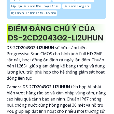
Lắp Trọn Bộ Camera Đàm Thoại 2 Chiều
Bộ Camera Trong Nhà
Bộ Camera Ban Đêm Có Màu Kbvision
ĐIỂM ĐÁNG CHÚ Ý CỦA
DS-2CD2043G2-LI2UHUN
DS-2CD2043G2-LI2UHUN
sở hữu cảm biến
Progressive Scan CMOS cho hình ảnh Full HD 2MP
sắc nét, hoạt động ổn định cả ngày lẫn đêm. Chuẩn
nén H.265+ giúp giảm đáng kể băng thông và dung
lượng lưu trữ, phù hợp cho hệ thống giám sát hoạt
động liên tục.
Camera DS-2CD2043G2-LI2UHUN
tích hợp AI phát
hiện vượt hàng rào ảo và xâm nhập vùng cấm, nâng
cao hiệu quả cảnh báo an ninh. Chuẩn IP67 chống
bụi, chống nước cùng hồng ngoại 30 mét và hỗ trợ
PoE giúp lắp đặt linh hoạt cho nhiều môi trường sử