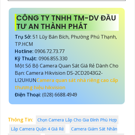
CÔNG TY TNHH TM-DV ĐẦU
TƯ AN THÀNH PHÁT
Trụ Sở:
51 Lũy Bán Bích, Phường Phú Thạnh,
TP.HCM
Hotline:
0906.72.73.77
Kỹ Thuật:
0906.855.330
Một Số Bộ Camera Quan Sát Giá Rẻ Dành Cho
Bạn: Camera Hikvision DS-2CD2043G2-
LI2UHUN
Camera quan sát nhà riêng cao cấp
thương hiệu hikvision
Điện Thoại:
(028) 6688.4949
Thông Tin:
Chọn Camera Lắp Cho Gia Đình Phù Hợp
Lắp Camera Quận 4 Giá Rẻ
Camera Giám Sát Nhân