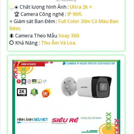
☀️ Chất lượng hình Ảnh :
Ultra 2k + .
🏆 Camera Công nghệ :
IP Wifi.
⭐ Giám sát Ban Đêm :
Full Color 30m Có Màu Ban
Ðêm.
🐜 Camera Theo Mẫu
Xoay 360.
️💮 Khả Năng :
Thu Âm Và Loa.