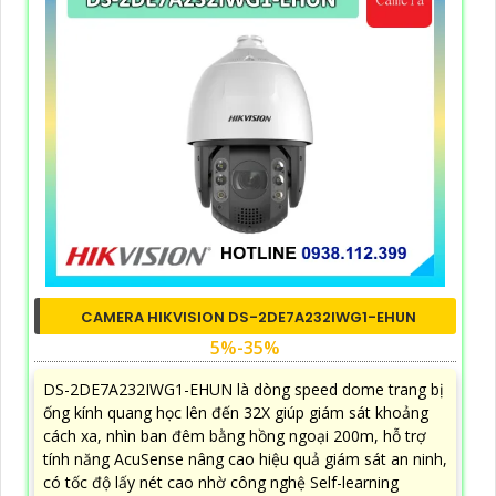
CAMERA HIKVISION DS-2DE7A232IWG1-EHUN
5%-35%
DS-2DE7A232IWG1-EHUN là dòng speed dome trang bị
ống kính quang học lên đến 32X giúp giám sát khoảng
cách xa, nhìn ban đêm bằng hồng ngoại 200m, hỗ trợ
tính năng AcuSense nâng cao hiệu quả giám sát an ninh,
có tốc độ lấy nét cao nhờ công nghệ Self-learning