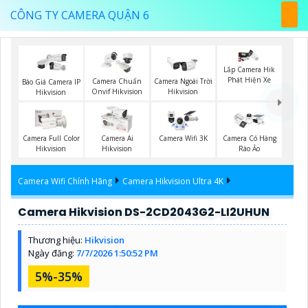
CÔNG TY CAMERA QUẬN 6
Lắp Camera Hik
Phát Hiện Xe
Camera Chuẩn
Camera Ngoài Trời
Báo Giá Camera IP
Onvif Hikvision
Hikvision
Hikvision
Camera Full Color
Camera Ai
Camera Wifi 3K
Camera Có Hàng
Hikvision
Hikvision
Rào Ảo
Camera Wifi Chính Hãng
Camera Hikvision Ultra 4K
Camera Hikvision DS-2CD2043G2-LI2UHUN
Thương hiệu:
Hikvision
Ngày đăng:
7/7/2026 1:50:52 PM
5%-35%