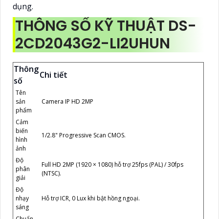
dụng.
THÔNG SỐ KỸ THUẬT DS-
2CD2043G2-LI2UHUN
Thông
Chi tiết
số
Tên
sản
Camera IP HD 2MP
phẩm
Cảm
biến
1/2.8" Progressive Scan CMOS.
hình
ảnh
Độ
Full HD 2MP (1920 × 1080) hỗ trợ 25fps (PAL) / 30fps
phân
(NTSC).
giải
Độ
nhạy
Hỗ trợ ICR, 0 Lux khi bật hồng ngoại.
sáng
Chuẩn