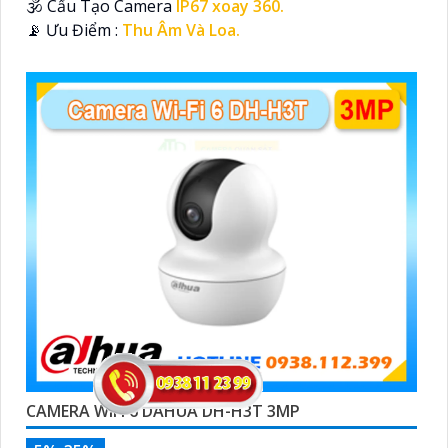
🕉️ Cấu Tạo Camera
IP67 xoay 360.
️📡 Ưu Điểm :
Thu Âm Và Loa.
CAMERA WIFI 6 DAHUA DH-H3T 3MP