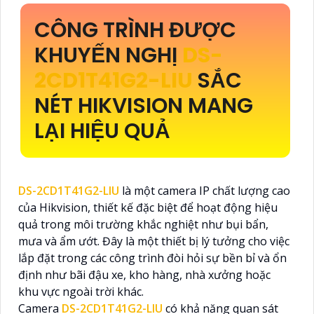
CÔNG TRÌNH ĐƯỢC
KHUYẾN NGHỊ
DS-
2CD1T41G2-LIU
SẮC
NÉT HIKVISION MANG
LẠI HIỆU QUẢ
DS-2CD1T41G2-LIU
là một camera IP chất lượng cao
của Hikvision, thiết kế đặc biệt để hoạt động hiệu
quả trong môi trường khắc nghiệt như bụi bẩn,
mưa và ẩm ướt. Đây là một thiết bị lý tưởng cho việc
lắp đặt trong các công trình đòi hỏi sự bền bỉ và ổn
định như bãi đậu xe, kho hàng, nhà xưởng hoặc
khu vực ngoài trời khác.
Camera
DS-2CD1T41G2-LIU
có khả năng quan sát