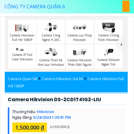
CÔNG TY CAMERA QUẬN 6
Camera Hikvision
Camera Công
Camera Lux Thấp
Camera Chống
Full Hd 1080P
Nghệ H.265
Hikvision
Trộm Hikvision
Hikvision
Camera IP Full
Color Hikvision
Camera Ebitcam
Camera Thiết Kế
Camera Hikvision
Ngoài Trời
Kim Loại Hikvision
Phân Biệt Người
Camera Quan Sát
Camera Hikvision Giá Rẻ
Camera Hikvision Full
Hd 1080P
Camera Hikvision DS-2CD1T41G2-LIU
Thương hiệu:
Hikvision
Ngày đăng:
5/24/2024 1:30:41 PM
1,500,000 ₫
2,150,000 ₫