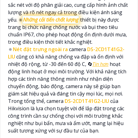
sắc nét với độ phân giải cao, cung cấp hình ảnh chất
lượng và rõ nét ngay cả trong điều kiện ánh sáng
yếu. ✳️
Những cải tiến chất lượng
thiết bị này được
trang bị chức năng chống nước và bụi theo tiêu
chuẩn IP67, cho phép hoạt động ổn định dưới mưa,
trong điều kiện thời tiết khắc nghiệt.
🔅
Nét đặt trưng ngoài ra
camera
DS-2CD1T41G2-
LIU
cũng có khả năng chống va đập và ổn định với
nhiệt độ rộng, từ -30 đến 60 độ C, 🔄
Tin hơn
hoạt
động linh hoạt ở mọi môi trường. Với khả năng tích
hợp các tính năng thông minh như nhận diện
chuyển động, báo động, camera này sẽ giúp bạn
giám sát hiệu quả và đáng tin cậy mọi lúc, mọi nơi.
Trong tổng thể, camera
DS-2CD1T41G2-LIU
của
Hikvision là lựa chọn tuyệt vời để lắp đặt trong các
công trình cần sự chống chọi với môi trường khắc
nghiệt như bụi bẩn, mưa và ẩm ướt, mang lại hiệu
suất tương xứng với sự đầu tư của bạn.