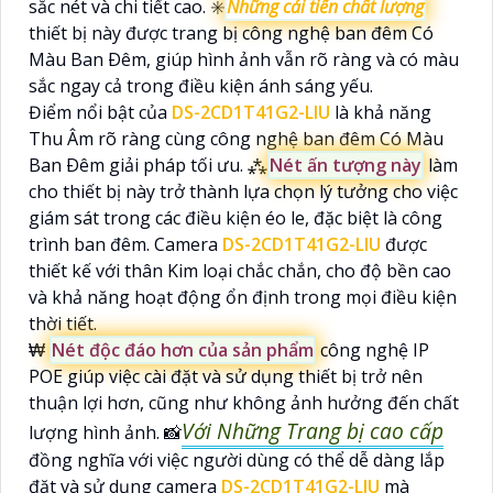
sắc nét và chi tiết cao. ✳️
Những cải tiến chất lượng
thiết bị này được trang bị công nghệ ban đêm Có
Màu Ban Ðêm, giúp hình ảnh vẫn rõ ràng và có màu
sắc ngay cả trong điều kiện ánh sáng yếu.
Điểm nổi bật của
DS-2CD1T41G2-LIU
là khả năng
Thu Âm rõ ràng cùng công nghệ ban đêm Có Màu
Ban Ðêm giải pháp tối ưu. ⁂
Nét ấn tượng này
làm
cho thiết bị này trở thành lựa chọn lý tưởng cho việc
giám sát trong các điều kiện éo le, đặc biệt là công
trình ban đêm. Camera
DS-2CD1T41G2-LIU
được
thiết kế với thân Kim loại chắc chắn, cho độ bền cao
và khả năng hoạt động ổn định trong mọi điều kiện
thời tiết.
₩
Nét độc đáo hơn của sản phẩm
công nghệ IP
POE giúp việc cài đặt và sử dụng thiết bị trở nên
thuận lợi hơn, cũng như không ảnh hưởng đến chất
Với Những Trang bị cao cấp
lượng hình ảnh. 📸
đồng nghĩa với việc người dùng có thể dễ dàng lắp
đặt và sử dụng camera
DS-2CD1T41G2-LIU
mà