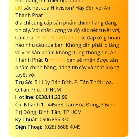
Bạn đang tìm thiết bị Camera
DS-2CD1T41G2-
LIU
sắc nét của Hikvision? Hãy đến với An
Thành Phát
địa chỉ cung cấp sản phẩm chính hãng đáng
tin cậy. Với chất lượng và độ sắc nét tuyệt vời,
Camera
DS-2CD1T41G2-LIU
sẽ đáp ứng hoàn
hảo nhu cầu của bạn. Không cần phải lo lắng
về việc sản phẩm không đúng thông tin, An
Thành Phát 🔄
Tin hơn
bạn sẽ nhận được sản
phẩm chính hãng, đáng tin cậy và chất lượng
tuyệt vời.
Trụ Sở:
51 Lũy Bán Bích, P. Tân Thới Hòa,
Q.Tân Phú, TP.HCM
Hotline: 0938.11.23.99
Chi Nhánh 1:
445/38 Tân Hòa Đông,P Bình
Trị Đông, Bình Tân, TP HCM
Kỹ Thuật:
0906.855.330
Điện Thoại:
(028) 6688.4949