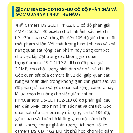
📨 CAMERA DS-CDT1G2-LIU CÓ ĐỘ PHÂN GIẢI VÀ
GÓC QUAN SÁT NHƯ THẾ NÀO?
👩‍🌾 Camera DS-2CD1T41G2-LIU có độ phân giải
4MP (2560x1440 pixels) cho hình ảnh sắc nét chi
tiết. Góc quan sát rộng lên đến 109 độ giúp theo dõi
một phạm vi lớn. Với chất lượng hình ảnh cao và khả
năng quan sát rộng, sản phẩm này đáng xem xét
cho việc lắp đặt trong các không gian quan
trọng.Camera DS-CDT1G2-LIU có độ phân giải
2.0MP, cho chất lượng hình ảnh sắc nét và chi tiết.
Góc quan sát của camera là 92 độ, giúp quan sát
rộng và toàn diện trong không gian cần giám sát. Với
độ phân giải cao và góc quan sát rộng, camera này
là lựa chọn lý tưởng cho việc giám sát an
ninh.Camera DS-CDT1G2-LIU có độ phân giải cao
lên đến 5MP, cho hình ảnh sắc nét và chi tiết. Góc
quan sát của camera này rất rộng, lên tới 106 độ,
giúp quan sát toàn bộ không gian một cách hiệu
quả. Những công nghệ ấn tượng tích hợp Hổ trợ
camera DS-CDT1G2-LIU rất phù hợp cho việc giám