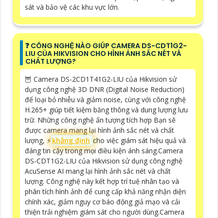
sát và bảo vệ các khu vực lớn.
❓ CÔNG NGHỆ NÀO GIÚP CAMERA DS-CDT1G2-
LIU CỦA HIKVISION CHO HÌNH ẢNH SẮC NÉT VÀ
CHẤT LƯỢNG?
🦉 Camera DS-2CD1T41G2-LIU của Hikvision sử
dụng công nghệ 3D DNR (Digital Noise Reduction)
để loại bỏ nhiễu và giảm noise, cùng với công nghệ
H.265+ giúp tiết kiệm băng thông và dung lượng lưu
trữ. Những công nghệ ấn tượng tích hợp Bạn sẽ
được camera mang lại hình ảnh sắc nét và chất
lượng, ️⚡
khẳng định
cho việc giám sát hiệu quả và
đáng tin cậy trong mọi điều kiện ánh sáng.Camera
DS-CDT1G2-LIU của Hikvision sử dụng công nghệ
AcuSense AI mang lại hình ảnh sắc nét và chất
lượng. Công nghệ này kết hợp trí tuệ nhân tạo và
phân tích hình ảnh để cung cấp khả năng nhận diện
chính xác, giảm nguy cơ báo động giả mạo và cải
thiện trải nghiệm giám sát cho người dùng.Camera