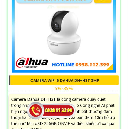
CAMERA WIFI 6 DAHUA DH-H3T 3MP
5%-35%
Camera Dahua DH-H3T là dòng camera quay quét
trong nhà 355° 3MP tích hợp Wi-Fi 6 Công nghệ AI phát
hiện người chuyển động và âm thanh bất thường đàm
thoại hai chiều, hồng ngoại tầm xa ban đêm 10m hỗ trợ
thẻ nhớ MicroSD 256GB ONVIF và điều khiển từ xa qua