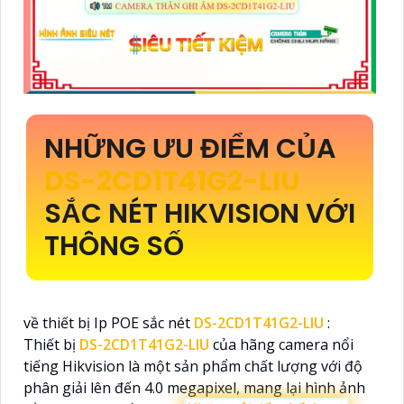
NHỮNG ƯU ĐIỂM CỦA
DS-2CD1T41G2-LIU
SẮC NÉT HIKVISION VỚI
THÔNG SỐ
về thiết bị Ip POE sắc nét
DS-2CD1T41G2-LIU
:
Thiết bị
DS-2CD1T41G2-LIU
của hãng camera nổi
tiếng Hikvision là một sản phẩm chất lượng với độ
phân giải lên đến 4.0 megapixel, mang lại hình ảnh