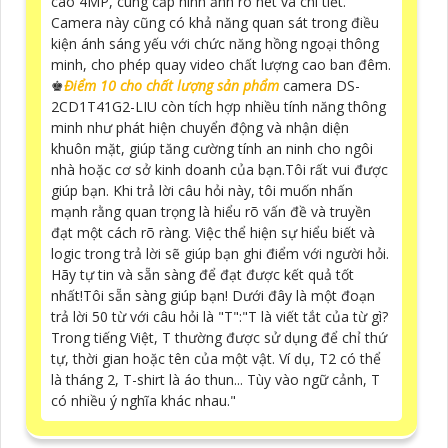
cao 4MP, cung cấp hình ảnh rõ nét và chi tiết.
Camera này cũng có khả năng quan sát trong điều
kiện ánh sáng yếu với chức năng hồng ngoại thông
minh, cho phép quay video chất lượng cao ban đêm.
♚
Điểm 10 cho chất lượng sản phẩm
camera DS-
2CD1T41G2-LIU còn tích hợp nhiều tính năng thông
minh như phát hiện chuyển động và nhận diện
khuôn mặt, giúp tăng cường tính an ninh cho ngôi
nhà hoặc cơ sở kinh doanh của bạn.Tôi rất vui được
giúp bạn. Khi trả lời câu hỏi này, tôi muốn nhấn
mạnh rằng quan trọng là hiểu rõ vấn đề và truyền
đạt một cách rõ ràng. Việc thể hiện sự hiểu biết và
logic trong trả lời sẽ giúp bạn ghi điểm với người hỏi.
Hãy tự tin và sẵn sàng để đạt được kết quả tốt
nhất!Tôi sẵn sàng giúp bạn! Dưới đây là một đoạn
trả lời 50 từ với câu hỏi là "T":"T là viết tắt của từ gì?
Trong tiếng Việt, T thường được sử dụng để chỉ thứ
tự, thời gian hoặc tên của một vật. Ví dụ, T2 có thể
là tháng 2, T-shirt là áo thun... Tùy vào ngữ cảnh, T
có nhiều ý nghĩa khác nhau."