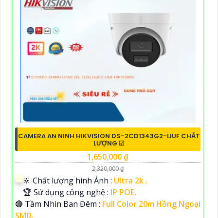
CAMERA AN NINH HIKVISION DS-2CD1343G2-LIUF CHẤT
LƯỢNG ☑
1,650,000 ₫
2,320,000 ₫
🔆 Chất lượng hình Ảnh :
Ultra 2k .
🏆 Sử dụng công nghệ :
IP POE.
🔴 Tầm Nhìn Ban Đêm :
Full Color 20m Hồng Ngoại
SMD.