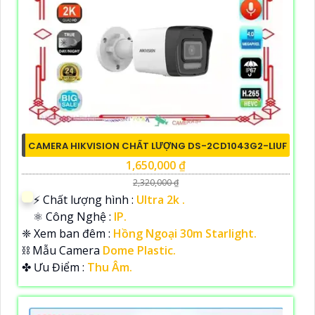
CAMERA HIKVISION CHẤT LƯỢNG DS-2CD1043G2-LIUF
1,650,000 ₫
2,320,000 ₫
️⚡ Chất lượng hình :
Ultra 2k .
⚛️ Công Nghệ :
IP.
❈ Xem ban đêm :
Hồng Ngoại 30m Starlight.
⛓ Mẫu Camera
Dome Plastic.
️✤ Ưu Điểm :
Thu Âm.