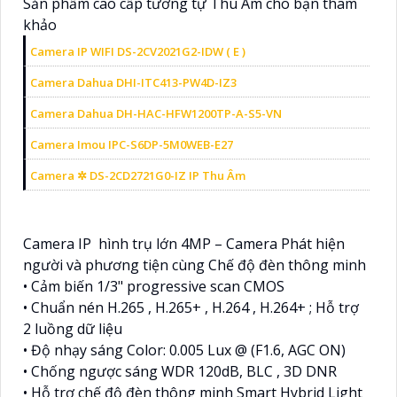
Sản phẩm cao cấp tương tự Thu Âm cho bạn tham
khảo
Camera IP WIFI DS-2CV2021G2-IDW ( E )
Camera Dahua DHI-ITC413-PW4D-IZ3
Camera Dahua DH-HAC-HFW1200TP-A-S5-VN
Camera Imou IPC-S6DP-5M0WEB-E27
Camera ✲ DS-2CD2721G0-IZ IP Thu Âm
Camera IP hình trụ lớn 4MP – Camera Phát hiện
người và phương tiện cùng Chế độ đèn thông minh
• Cảm biến 1/3" progressive scan CMOS
• Chuẩn nén H.265 , H.265+ , H.264 , H.264+ ; Hỗ trợ
2 luồng dữ liệu
• Độ nhạy sáng Color: 0.005 Lux @ (F1.6, AGC ON)
• Chống ngược sáng WDR 120dB, BLC , 3D DNR
• Hỗ trợ chế độ đèn thông minh Smart Hybrid Light