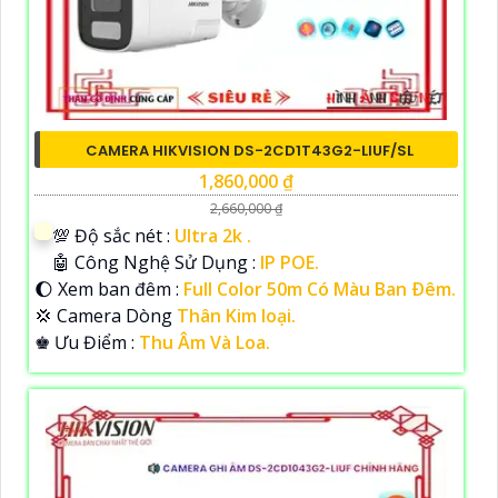
CAMERA HIKVISION DS-2CD1T43G2-LIUF/SL
1,860,000 ₫
2,660,000 ₫
💯 Độ sắc nét :
Ultra 2k .
🤖️ Công Nghệ Sử Dụng :
IP POE.
🌔 Xem ban đêm :
Full Color 50m Có Màu Ban Ðêm.
💢 Camera Dòng
Thân Kim loại.
️♚ Ưu Điểm :
Thu Âm Và Loa.