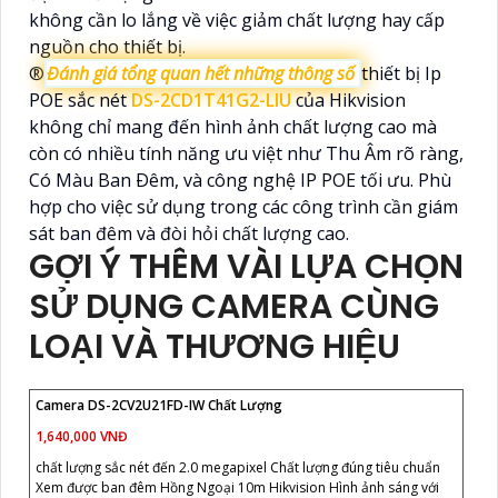
không cần lo lắng về việc giảm chất lượng hay cấp
nguồn cho thiết bị.
®️
Đánh giá tổng quan hết những thông số
thiết bị Ip
POE sắc nét
DS-2CD1T41G2-LIU
của Hikvision
không chỉ mang đến hình ảnh chất lượng cao mà
còn có nhiều tính năng ưu việt như Thu Âm rõ ràng,
Có Màu Ban Ðêm, và công nghệ IP POE tối ưu. Phù
hợp cho việc sử dụng trong các công trình cần giám
sát ban đêm và đòi hỏi chất lượng cao.
GỢI Ý THÊM VÀI LỰA CHỌN
SỬ DỤNG CAMERA CÙNG
LOẠI VÀ THƯƠNG HIỆU
Camera DS-2CV2U21FD-IW Chất Lượng
1,640,000 VNĐ
chất lượng sắc nét đến 2.0 megapixel Chất lượng đúng tiêu chuẩn
Xem được ban đêm Hồng Ngoại 10m Hikvision Hình ảnh sáng với