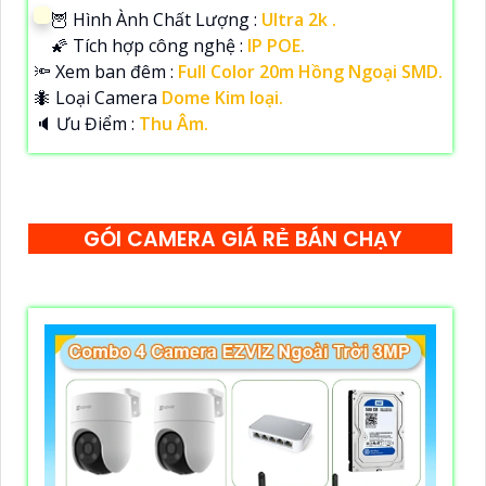
🦉 Hình Ành Chất Lượng :
Ultra 2k .
🌠 Tích hợp công nghệ :
IP POE.
🔦 Xem ban đêm :
Full Color 20m Hồng Ngoại SMD.
🐜 Loại Camera
Dome Kim loại.
️🔈 Ưu Điểm :
Thu Âm.
GÓI CAMERA GIÁ RẺ BÁN CHẠY