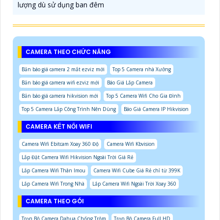
lượng dù sử dụng ban đêm
CAMERA THEO CHỨC NĂNG
Bản báo giá camera 2 mắt ezviz mới
Top 5 Camera nhà Xưởng
Bản báo giá camera wifi ezviz mới
Báo Giá Lắp Camera
Bản báo giá camera hikvision mới
Top 5 Camera Wifi Cho Gia Đình
Top 5 Camera Lắp Công Trình Nên Dùng
Báo Giá Camera IP Hikvision
CAMERA KẾT NỐI WIFI
Camera Wifi Ebitcam Xoay 360 Độ
Camera Wifi Kbvision
Lắp Đặt Camera Wifi Hikvision Ngoài Trời Giá Rẻ
Lắp Camera Wifi Thân Imou
Camera Wifi Cube Giá Rẻ chỉ từ 399K
Lắp Camera Wifi Trong Nhà
Lắp Camera Wifi Ngoài Trời Xoay 360
CAMERA THEO GÓI
Trọn Bộ Camera Dahua Chống Trộm
Trọn Bộ Camera Full HD