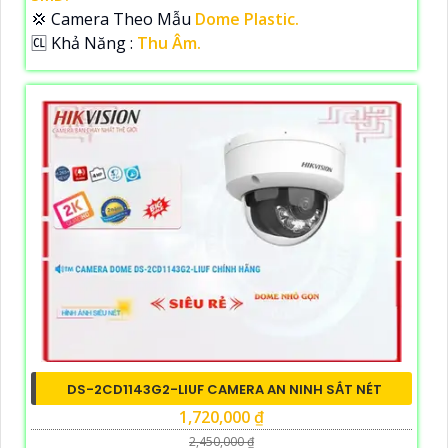
💢 Camera Theo Mẫu
Dome Plastic.
️🆑 Khả Năng :
Thu Âm.
DS-2CD1143G2-LIUF CAMERA AN NINH SẮT NÉT
1,720,000 ₫
2,450,000 ₫