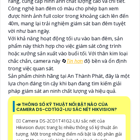
ràng, cung cấp hình ảnh chất lượng cao và chi tiết.
Công nghệ ban đêm có màu cho phép bạn xem
được hình ảnh full color trong khoảng cách lên đến
40m, mang lại trải nghiệm giám sát ban đêm tuyệt
vời như ban ngày.
Với khả năng hoạt động tối ưu vào ban đêm, sản
phẩm này thích hợp cho việc giám sát công trình
hoặc xưởng sản xuất vào buổi tối. Với thân kim loại
chắc chắn, camera này 🔄
Tin hơn
độ bền và ổn định
trong việc quan sát.
Sản phẩm chính hãng tại An Thành Phát, đây là một
lựa chọn đáng tin cậy khi bạn đang tìm kiếm giải
pháp giám sát an ninh chất lượng và hiệu quả.
📣 THÔNG SỐ KỸ THUẬT NỔI BẬT NÀO CỦA
CAMERA DS-CDT1G2-LIU SẮC NÉT HIKVISION?
🙆‍♀️ Camera DS-2CD1T41G2-LIU sắc nét của
Hikvision được trang bị nhiều thông số kỹ thuật ấn
tượng. Một trong những điểm nổi bật là độ phân giải