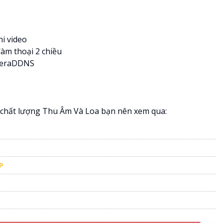
hi video
đàm thoại 2 chiều
ameraDDNS
chất lượng Thu Âm Và Loa bạn nên xem qua:
P