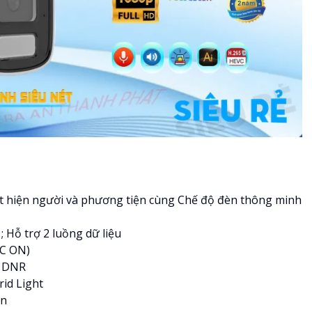
t hiện người và phương tiện cùng Chế độ đèn thông minh
 ; Hỗ trợ 2 luồng dữ liệu
GC ON)
D DNR
id Light
ện