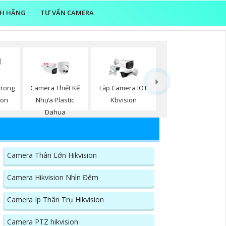
NH HÃNG
TƯ VẤN CAMERA
Trong
Camera Thiết Kế
Lắp Camera IOT
ion
Nhựa Plastic
Kbvision
Dahua
Camera Thân Lớn Hikvision
Camera Hikvision Nhìn Đêm
Camera Ip Thân Trụ Hikvision
Camera PTZ hikvision