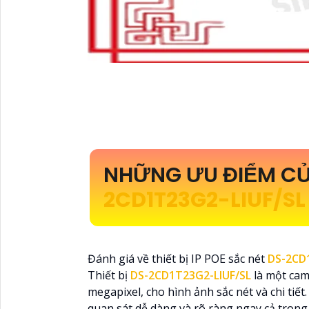
NHỮNG ƯU ĐIỂM CỦ
2CD1T23G2-LIUF/S
Đánh giá về thiết bị IP POE sắc nét
DS-2CD
Thiết bị
DS-2CD1T23G2-LIUF/SL
là một cam
megapixel, cho hình ảnh sắc nét và chi tiế
quan sát dễ dàng và rõ ràng ngay cả trong 