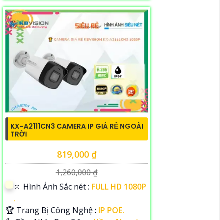
KX-A2111CN3 CAMERA IP GIÁ RẺ NGOÀI
TRỜI
819,000 ₫
1,260,000 ₫
🔅 Hình Ảnh Sắc nét :
FULL HD 1080P
.
🏆 Trang Bị Công Nghệ :
IP POE.