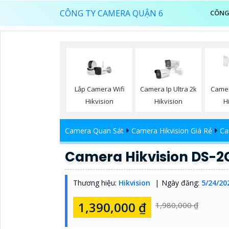
CÔNG TY CAMERA QUẬN 6
CÔNG
Lắp Camera Wifi
Camera Ip Ultra 2k
Camer
Hikvision
Hikvision
H
Camera Quan Sát
Camera Hikvision Giá Rẻ
Ca
Camera Hikvision DS-2
Thương hiệu:
Hikvision
Ngày đăng:
5/24/20
1,390,000 ₫
1,980,000 ₫