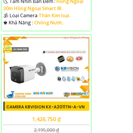
🌜 Tầm Nhìn Ban Đêm :
Hồng Ngoại
30m Hồng Ngoại Smart IR.
🕉️ Loại Camera
Thân Kim loại.
️♚ Khả Năng :
Chống Nước.
CAMERA KBVISION KX-A2011TN-A-VN
1,426,750 ₫
2,195,000 ₫