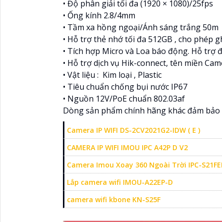
• Độ phân giải tối đa (1920 × 1080)/25fps
• Ống kính 2.8/4mm
• Tầm xa hồng ngoại/Ánh sáng trắng 50m
• Hỗ trợ thẻ nhớ tối đa 512GB , cho phép g
• Tích hợp Micro và Loa báo động. Hỗ trợ 
• Hỗ trợ dịch vụ Hik-connect, tên miền C
• Vật liệu : Kim loại , Plastic
• Tiêu chuẩn chống bụi nước IP67
• Nguồn 12V/PoE chuẩn 802.03af
Dòng sản phẩm chính hãng khác đảm bảo 
Camera IP WIFI DS-2CV2021G2-IDW ( E )
CAMERA IP WIFI IMOU IPC A42P D V2
Camera Imou Xoay 360 Ngoài Trời IPC-S21FE
Lắp camera wifi IMOU-A22EP-D
camera wifi kbone KN-S25F