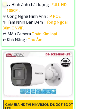
️👀 Hình ảnh chất lượng :
FULL HD
1080P .
⚛️ Công Nghệ Hình Ảnh :
IP POE.
❈ Tầm Nhìn Ban Đêm :
Hồng Ngoại
30m ONVIF.
🎨 Mẫu Camera
Thân Kim loại.
️↭ Khả Năng :
Thu Âm.
CAMERA HDTVI HIKVISION DS 2CE16D0T
LFS