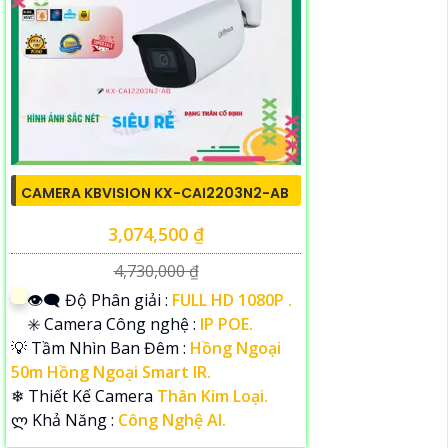
CAMERA KBVISION KX-CAI2203N2-AB
3,074,500 ₫
4,730,000 ₫
👁️‍🗨 Độ Phân giải :
FULL HD 1080P .
✳️ Camera Công nghệ :
IP POE.
💡 Tầm Nhìn Ban Đêm :
Hồng Ngoại
50m Hồng Ngoại Smart IR.
❄ Thiết Kế Camera
Thân Kim Loại.
️ლ Khả Năng :
Công Nghệ AI.