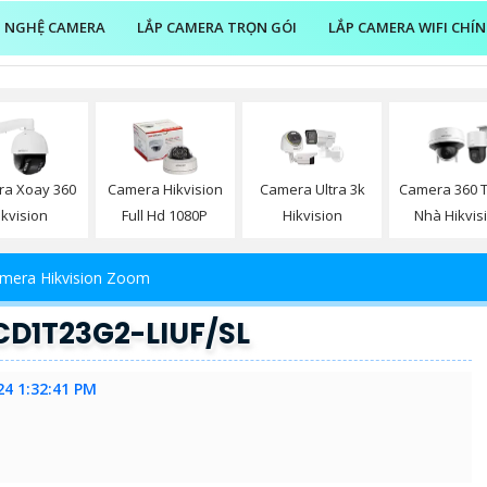
 NGHỆ CAMERA
LẮP CAMERA TRỌN GÓI
LẮP CAMERA WIFI CHÍ
a Xoay 360
Camera Hikvision
Camera Ultra 3k
Camera 360 
ikvision
Full Hd 1080P
Hikvision
Nhà Hikvis
mera Hikvision Zoom
CD1T23G2-LIUF/SL
24 1:32:41 PM