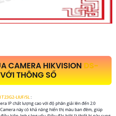
A CAMERA HIKVISION
DS-
L
VỚI THÔNG SỐ
1T23G2-LIUF/SL
:
era IP chất lượng cao với độ phân giải lên đến 2.0
t. Camera này có khả năng hiển thị màu ban đêm, giúp
điều kiện ánh sáng yếu. Điều đặc biệt là thiết bị này cung