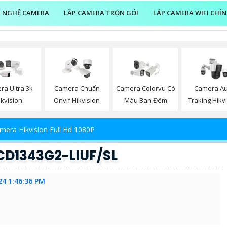
 NGHỆ CAMERA
LẮP CAMERA TRỌN GÓI
LẮP CAMERA WIFI CHÍ
ra Ultra 3k
Camera Chuẩn
Camera Colorvu Có
Camera Au
ikvision
Onvif Hikvision
Màu Ban Đêm
Traking Hikv
mera Hikvision Full Hd 1080P
CD1343G2-LIUF/SL
24 1:46:36 PM