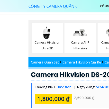
CÔNG TY CAMERA QUẬN 6
CÔNG
Camera Hikvision
Camera AI IP
Came
Ultra 2K
Hikvision
H
Camera Quan Sát
Camera Hikvision Giá Rẻ
Ca
Camera Hikvision DS-2
Thương hiệu:
Hikvision
Ngày đăng:
5/24/20
1,800,000 ₫
2,590,000 ₫