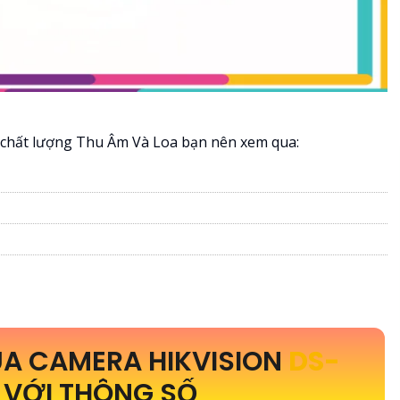
chất lượng Thu Âm Và Loa bạn nên xem qua:
A CAMERA HIKVISION
DS-
L
VỚI THÔNG SỐ