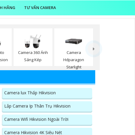
NH HÃNG
TƯ VẤN CAMERA
to
Camera 360 Ánh
Camera
ision
Sáng Kép
Hdparagon
Starlight
Camera lux Thấp Hikvision
Lắp Camera Ip Thân Trụ Hikvision
Camera Wifi Hikvision Ngoài Trời
Camera Hikvision 4K Siêu Nét