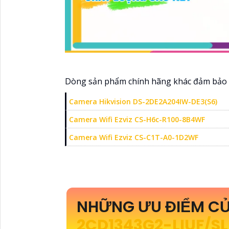
Dòng sản phẩm chính hãng khác đảm bảo 
Camera Hikvision DS-2DE2A204IW-DE3(S6)
Camera Wifi Ezviz CS-H6c-R100-8B4WF
Camera Wifi Ezviz CS-C1T-A0-1D2WF
NHỮNG ƯU ĐIỂM CỦ
2CD1343G2-LIUF/S