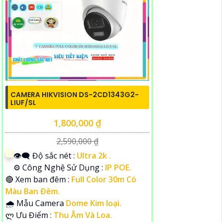
CAMERA HIKVISION DS-2CD1343G2-
LIUF/SL
1,800,000 ₫
2,590,000 ₫
👁️‍🗨 Độ sắc nét :
Ultra 2k .
⚙ Công Nghệ Sử Dụng :
IP POE.
🔴 Xem ban đêm :
Full Color 30m Có
Màu Ban Ðêm.
🌧️ Mẫu Camera
Dome Kim loại.
️ლ Ưu Điểm :
Thu Âm Và Loa.