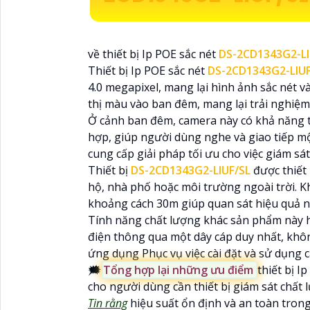
về thiết bị Ip POE sắc nét
DS-2CD1343G2-L
Thiết bị Ip POE sắc nét
DS-2CD1343G2-LIU
4.0 megapixel, mang lại hình ảnh sắc nét v
thị màu vào ban đêm, mang lại trải nghiệm
Ở cảnh ban đêm, camera này có khả năng t
hợp, giúp người dùng nghe và giao tiếp m
cung cấp giải pháp tối ưu cho việc giám sá
Thiết bị
DS-2CD1343G2-LIUF/SL
được thiết
hộ, nhà phố hoặc môi trường ngoài trời. 
khoảng cách 30m giúp quan sát hiệu quả 
Tính năng chất lượng khác sản phẩm này hỗ
điện thông qua một dây cáp duy nhất, khô
ứng dụng Phục vụ việc cài đặt và sử dụng c
🗯️
Tổng hợp lại những ưu điểm
thiết bị I
cho người dùng cần thiết bị giám sát chất l
Tin rằng
hiệu suất ổn định và an toàn trong