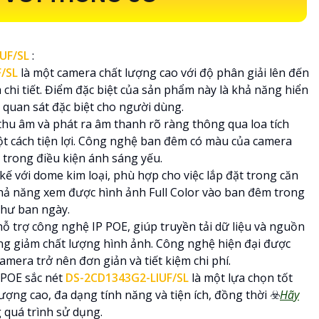
IUF/SL
:
F/SL
là một camera chất lượng cao với độ phân giải lên đến
à chi tiết. Điểm đặc biệt của sản phẩm này là khả năng hiển
 quan sát đặc biệt cho người dùng.
hu âm và phát ra âm thanh rõ ràng thông qua loa tích
ột cách tiện lợi. Công nghệ ban đêm có màu của camera
t trong điều kiện ánh sáng yếu.
 kế với dome kim loại, phù hợp cho việc lắp đặt trong căn
Khả năng xem được hình ảnh Full Color vào ban đêm trong
như ban ngày.
 trợ công nghệ IP POE, giúp truyền tải dữ liệu và nguồn
ng giảm chất lượng hình ảnh. Công nghệ hiện đại được
amera trở nên đơn giản và tiết kiệm chi phí.
p POE sắc nét
DS-2CD1343G2-LIUF/SL
là một lựa chọn tốt
ượng cao, đa dạng tính năng và tiện ích, đồng thời ☣️
Hãy
 quá trình sử dụng.