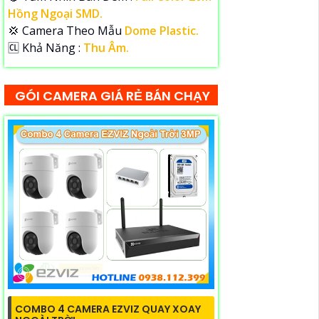
Hồng Ngoại SMD.
💢 Camera Theo Mẫu
Dome Plastic.
️🆑 Khả Năng :
Thu Âm.
GÓI CAMERA GIÁ RẺ BÁN CHẠY
COMBO 4 CAMERA EZVIZ QUAY XOAY