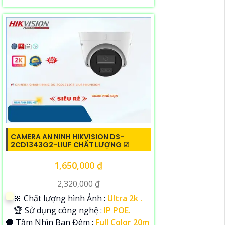
CAMERA AN NINH HIKVISION DS-
2CD1343G2-LIUF CHẤT LƯỢNG ☑
1,650,000 ₫
2,320,000 ₫
🔆 Chất lượng hình Ảnh :
Ultra 2k .
🏆 Sử dụng công nghệ :
IP POE.
🔴 Tầm Nhìn Ban Đêm :
Full Color 20m