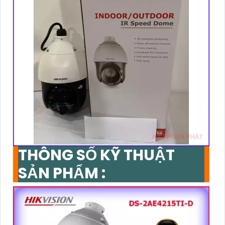
THÔNG SỐ KỸ THUẬT
SẢN PHẨM :