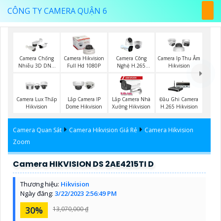
CÔNG TY CAMERA QUẬN 6
Camera Chống
Camera Hikvision
Camera Công
Camera Ip Thu Âm
Nhiễu 3D DNR
Full Hd 1080P
Nghệ H.265
Hikvision
Hikvison
Hikvision
Camera Lux Thấp
Lắp Camera IP
Lắp Camera Nhà
Đầu Ghi Camera
Hikvision
Dome Hikvision
Xưởng Hikvision
H.265 Hikvision
Camera Quan Sát
Camera Hikvision Giá Rẻ
Camera Hikvision
Zoom
Camera HIKVISION DS 2AE4215TI D
Thương hiệu:
Hikvision
Ngày đăng:
3/22/2023 2:56:49 PM
30%
13,070,000 ₫