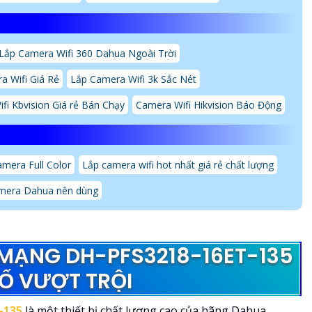
Lắp Camera Wifi 360 Dahua Ngoài Trời
a Wifi Giá Rẻ
Lắp Camera Wifi 3k Sắc Nét
fi Kbvision Giá rẻ Bán Chạy
Camera Wifi Hikvision Báo Động
mera Full Color
Lắp camera wifi hot nhất giá rẻ chất lượng
mera Dahua nên dùng
I MẠNG DH-PFS3218-16ET-135
Ố VƯỢT TRỘI
-135
là một thiết bị chất lượng cao của hãng Dahua