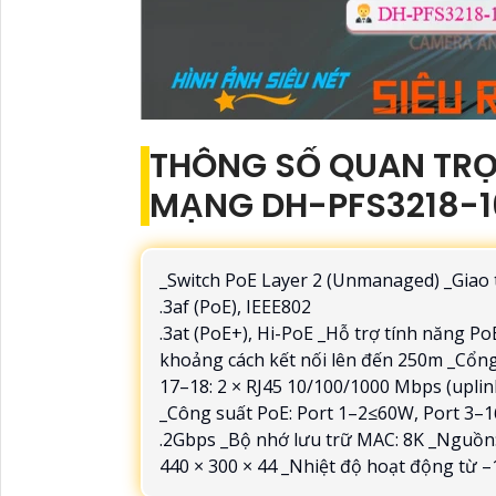
THÔNG SỐ QUAN TRỌN
MẠNG DH-PFS3218-1
_Switch PoE Layer 2 (Unmanaged) _Giao 
.3af (PoE), IEEE802
.3at (PoE+), Hi-PoE _Hỗ trợ tính năng P
khoảng cách kết nối lên đến 250m _Cổng 
17–18: 2 × RJ45 10/100/1000 Mbps (uplin
_Công suất PoE: Port 1–2≤60W, Port 3–1
.2Gbps _Bộ nhớ lưu trữ MAC: 8K _Nguồn:
440 × 300 × 44 _Nhiệt độ hoạt động từ –