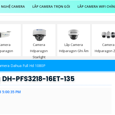
 NGHỆ CAMERA
LẮP CAMERA TRỌN GÓI
LẮP CAMERA WIFI CHÍ
Lắp Camera
Camera
Camera
Camera
Hdparagon Ghi Âm
paragon
Hdparagon
Hdparagon 
Starlight
amera Dahua Full Hd 1080P
g DH-PFS3218-16ET-135
3 5:00:35 PM