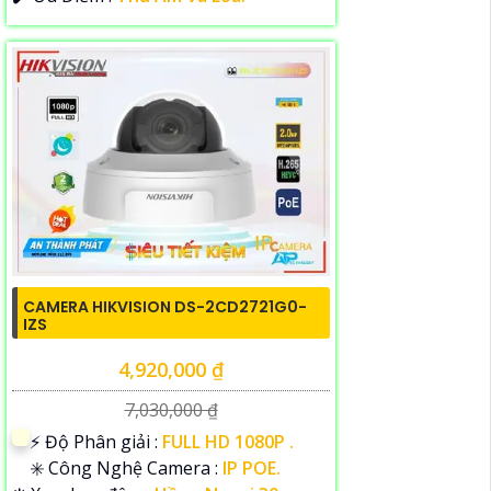
CAMERA HIKVISION DS-2CD2721G0-
IZS
4,920,000 ₫
7,030,000 ₫
️⚡ Độ Phân giải :
FULL HD 1080P .
✳️ Công Nghệ Camera :
IP POE.