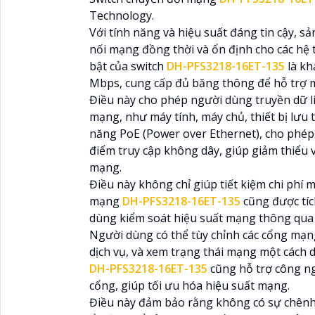
Technology.
Với tính năng và hiệu suất đáng tin cậy, 
nối mạng đồng thời và ổn định cho các h
bật của switch
DH-PFS3218-16ET-135
là k
Mbps, cung cấp đủ băng thông để hỗ trợ m
Điều này cho phép người dùng truyền dữ li
mạng, như máy tính, máy chủ, thiết bị lưu
năng PoE (Power over Ethernet), cho phép 
điểm truy cập không dây, giúp giảm thiểu v
mạng.
Điều này không chỉ giúp tiết kiệm chi phí m
mạng
DH-PFS3218-16ET-135
cũng được tí
dùng kiểm soát hiệu suất mạng thông qua c
Người dùng có thể tùy chỉnh các cổng mạng
dịch vụ, và xem trạng thái mạng một cách 
DH-PFS3218-16ET-135
cũng hỗ trợ công ng
cổng, giúp tối ưu hóa hiệu suất mạng.
Điều này đảm bảo rằng không có sự chênh 