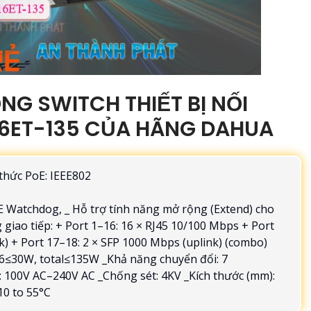
G SWITCH THIẾT BỊ NỐI
6ET-135 CỦA HÃNG DAHUA
thức PoE: IEEE802
oE Watchdog, _ Hỗ trợ tính năng mở rộng (Extend) cho
giao tiếp: + Port 1–16: 16 × RJ45 10/100 Mbps + Port
k) + Port 17–18: 2 × SFP 1000 Mbps (uplink) (combo)
6≤30W, total≤135W _Khả năng chuyển đổi: 7
 100V AC–240V AC _Chống sét: 4KV _Kích thước (mm):
10 to 55°C