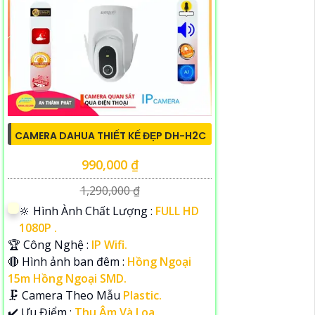
CAMERA DAHUA THIẾT KẾ ĐẸP DH-H2C
990,000 ₫
1,290,000 ₫
🔆 Hình Ành Chất Lượng :
FULL HD
1080P .
🏆 Công Nghệ :
IP Wifi.
🔴 Hình ảnh ban đêm :
Hồng Ngoại
15m Hồng Ngoại SMD.
🗜️ Camera Theo Mẫu
Plastic.
️✔️ Ưu Điểm :
Thu Âm Và Loa.