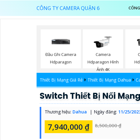
CÔNG TY CAMERA QUẬN 6
CÔNG
Đầu Ghi Camera
Camera
Hdparagon
Hdparagon Hình
Hd
Ảnh 4K
Thiết Bị Mạng Giá Rẻ
Thiết Bị Mạng Dahua
C
Switch Thiết Bị Nối Mạn
Thương hiệu:
Dahua
Ngày đăng:
11/25/202
7,940,000 ₫
8,500,000 ₫