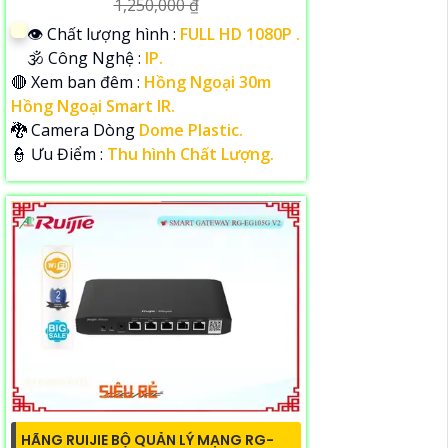
1,250,000 ₫
👁 Chất lượng hình :
FULL HD 1080P .
🕉️ Công Nghệ :
IP.
🔴 Xem ban đêm :
Hồng Ngoại 30m
Hồng Ngoại Smart IR.
🐉️ Camera Dòng
Dome Plastic.
️👮 Ưu Điểm :
Thu hình Chất Lượng.
HÃNG RUIJIE BỘ QUẢN LÝ MẠNG RG-