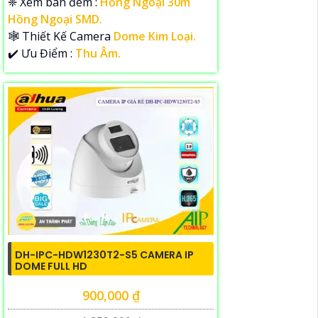
❈ Xem ban đêm :
Hồng Ngoại 30m
Hồng Ngoại SMD.
🕸️ Thiết Kế Camera
Dome Kim Loại.
️✔️ Ưu Điểm :
Thu Âm.
DH-IPC-HDW1230T2-S5 CAMERA IP
DOME FULL HD
900,000 ₫