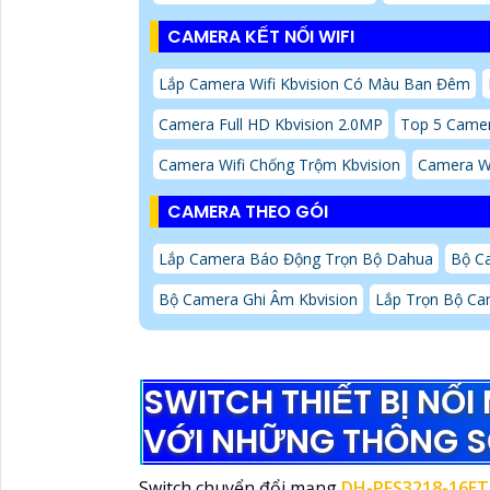
CAMERA KẾT NỐI WIFI
Lắp Camera Wifi Kbvision Có Màu Ban Đêm
Camera Full HD Kbvision 2.0MP
Top 5 Camer
Camera Wifi Chống Trộm Kbvision
Camera Wi
CAMERA THEO GÓI
Lắp Camera Báo Động Trọn Bộ Dahua
Bộ Ca
Bộ Camera Ghi Âm Kbvision
Lắp Trọn Bộ Ca
SWITCH THIẾT BỊ NỐ
VỚI NHỮNG THÔNG S
Switch chuyển đổi mạng
DH-PFS3218-16ET