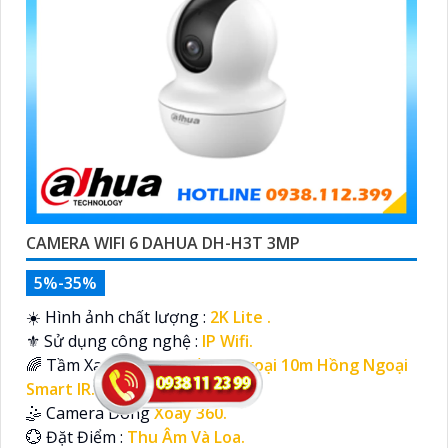
CAMERA WIFI 6 DAHUA DH-H3T 3MP
5%-35%
☀️ Hình ảnh chất lượng :
2K Lite .
⚜️ Sử dụng công nghệ :
IP Wifi.
🌈 Tầm Xa Ban Đêm :
Hồng Ngoại 10m Hồng Ngoại
Smart IR.
🤹 Camera Dòng
Xoay 360.
️💮 Đặt Điểm :
Thu Âm Và Loa.