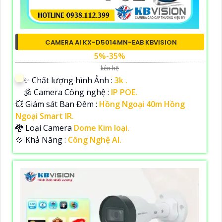
CAMERA AI KX-D5014MN-EAB KBVISION
5%-35%
liên hệ
✨ Chất lượng hình Ảnh :
3k .
🕉️ Camera Công nghệ :
IP POE.
💥 Giám sát Ban Đêm :
Hồng Ngoại 40m Hồng
Ngoại Smart IR.
🐉️ Loại Camera
Dome Kim loại.
️💠 Khả Năng :
Công Nghệ AI.