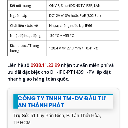
Kết nối mạng
ONVIF, SmartDDNS.TV, P2P, LAN
Nguồn cấp
DC12V ±10% hoặc PoE (802.3af)
Chất liệu / bảo vệ
Nhựa; chống nước bụi IP66
Nhiệt độ hoạt động
-30 °C ~ +55 °C
Kích thước / Trọng
128.4 × Φ127.3 mm / ~0.41 kg
lượng
Liên hệ số
0938.11.23.99
nhận tư vấn miễn phí và
ưu đãi đặc biệt cho
DH-IPC-PT1439H-PV
lắp đặt
nhanh giao hàng toàn quốc.
CÔNG TY TNHH TM-DV ĐẦU TƯ
AN THÀNH PHÁT
Trụ Sở:
51 Lũy Bán Bích, P. Tân Thới Hòa,
TP.HCM