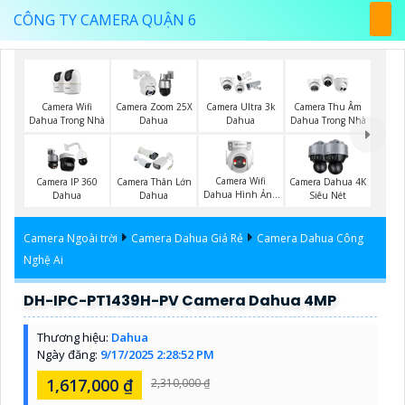
CÔNG TY CAMERA QUẬN 6
Camera Wifi
Camera Zoom 25X
Camera Ultra 3k
Camera Thu Âm
Dahua Trong Nhà
Dahua
Dahua
Dahua Trong Nhà
Camera Wifi
Camera IP 360
Camera Thân Lớn
Camera Dahua 4K
Dahua Hình Ảnh
Dahua
Dahua
Siêu Nét
3K
Camera Ngoài trời
Camera Dahua Giá Rẻ
Camera Dahua Công
Nghệ Ai
DH-IPC-PT1439H-PV Camera Dahua 4MP
Thương hiệu:
Dahua
Ngày đăng:
9/17/2025 2:28:52 PM
1,617,000 ₫
2,310,000 ₫