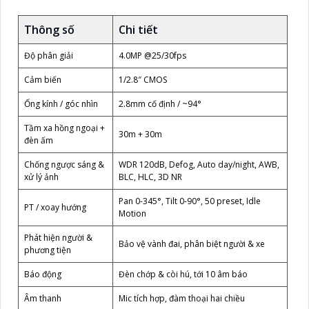
Thông số
Chi tiết
Độ phân giải
4.0MP @25/30fps
Cảm biến
1/2.8″ CMOS
Ống kính / góc nhìn
2.8mm cố định / ~94°
Tầm xa hồng ngoại +
30m + 30m
đèn ấm
Chống ngược sáng &
WDR 120dB, Defog, Auto day/night, AWB,
xử lý ảnh
BLC, HLC, 3D NR
Pan 0-345°, Tilt 0-90°, 50 preset, Idle
PT / xoay hướng
Motion
Phát hiện người &
Bảo vệ vành đai, phân biệt người & xe
phương tiện
Báo động
Đèn chớp & còi hú, tới 10 âm báo
Âm thanh
Mic tích hợp, đàm thoại hai chiều