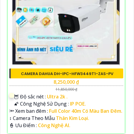
CAMERA DAHUA DH-IPC-HFW3449T1-ZAS-PV
8,250,000 ₫
11,850,000 ₫
🦉 Độ sắc nét :
Ultra 2k .
🌠 Công Nghệ Sử Dụng :
IP POE.
🔦 Xem ban đêm :
Full Color 40m Có Màu Ban Đêm.
↕️ Camera Theo Mẫu
Thân Kim Loại.
️👮 Ưu Điểm :
Công Nghệ AI.