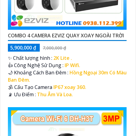
COMBO 4 CAMERA EZVIZ QUAY XOAY NGOÀI TRỜI
5,900,000 ₫
7,000,000 ₫
✨ Chất lượng hình :
2K Lite .
👍 Công Nghệ Sử Dụng :
IP Wifi.
🌙 Khoảng Cách Ban Đêm :
Hồng Ngoại 30m Có Màu
Ban Ðêm.
🕉️ Cấu Tạo Camera
IP67 xoay 360.
️📡 Ưu Điểm :
Thu Âm Và Loa.