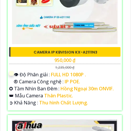
CAMERA IP KBVISION KX-A2111N3
950,000 ₫
1,235,000 ₫
👁 Độ Phân giải :
FULL HD 1080P .
®️ Camera Công nghệ :
IP POE.
✪ Tầm Nhìn Ban Đêm :
Hồng Ngoại 30m ONVIF.
👑 Mẫu Camera
Thân Plastic.
️➲ Khả Năng :
Thu hình Chất Lượng.