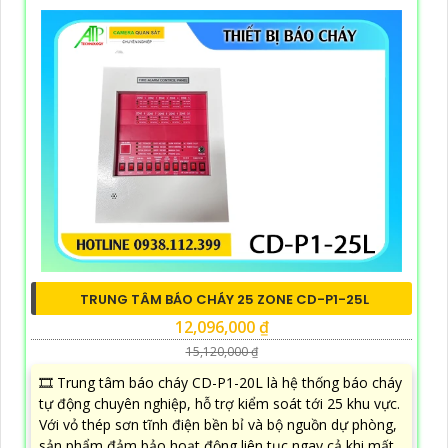
TRUNG TÂM BÁO CHÁY 25 ZONE CD-P1-25L
12,096,000 ₫
15,120,000 ₫
🎞 Trung tâm báo cháy CD-P1-20L là hệ thống báo cháy
tự động chuyên nghiệp, hỗ trợ kiểm soát tới 25 khu vực.
Với vỏ thép sơn tĩnh điện bền bỉ và bộ nguồn dự phòng,
sản phẩm đảm bảo hoạt động liên tục ngay cả khi mất