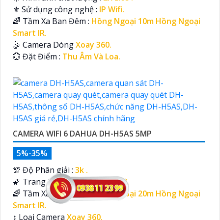
⚜️ Sử dụng công nghệ :
IP Wifi.
🌈 Tầm Xa Ban Đêm :
Hồng Ngoại 10m Hồng Ngoại
Smart IR.
🤹 Camera Dòng
Xoay 360.
️💮 Đặt Điểm :
Thu Âm Và Loa.
CAMERA WIFI 6 DAHUA DH-H5AS 5MP
5%-35%
💯 Độ Phân giải :
3k .
🌠 Trang Bị Công Nghệ :
IP Wifi.
🌈 Tầm Xa Ban Đêm :
Hồng Ngoại 20m Hồng Ngoại
Smart IR.
↕️ Loại Camera
Xoay 360.