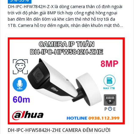
DH-IPC-HFW7842H-Z-X là dòng camera thân cố định ngoài
trời với độ phân giải 8MP tích hợp công nghệ hồng ngoại
ban đêm lên đến 60m và khe cắm thẻ nhớ hỗ trợ tối đa
1TB. Camera hỗ trợ đếm người, nhận diện khuôn mặt thông
minh, chuẩn nén POE, đạt tiêu chuẩn chống nước IP67, phù
hợp cho các khu vực giám sát ngoài trời, hỗ trợ tính năng
quản lý chỗ đỗ xe hiệu quả cho các bãi giữ xe
DH-IPC-HFW5842H-ZHE CAMERA ĐẾM NGƯỜI