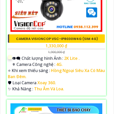
CAMERA VISIONCOP VSC-IP8030W4G (SIM 4G)
1,330,000 ₫
1,900,000 ₫
👁️‍🗨 Chất lượng hình Ảnh :
2K Lite .
⚜️ Camera Công nghệ :
4G.
⭐ Khi xem thiếu sáng :
Hồng Ngoại Siêu Xa Có Màu
Ban Ðêm.
🛡 Loại Camera
Xoay 360.
️✨ Khả Năng :
Thu Âm Và Loa.