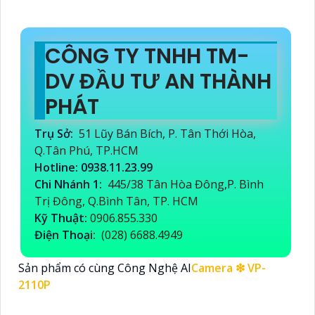
CÔNG TY TNHH TM-
DV ĐẦU TƯ AN THÀNH
PHÁT
Trụ Sở:
51 Lũy Bán Bích, P. Tân Thới Hòa,
Q.Tân Phú, TP.HCM
Hotline: 0938.11.23.99
Chi Nhánh 1:
445/38 Tân Hòa Đông,P. Bình
Trị Đông, Q.Bình Tân, TP. HCM
Kỹ Thuật:
0906.855.330
Điện Thoại:
(028) 6688.4949
Sản phẩm có cùng Công Nghệ AI
Camera ❇ VP-
2110P