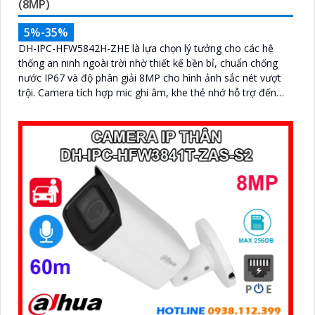
(8MP)
5%-35%
DH-IPC-HFW5842H-ZHE là lựa chọn lý tưởng cho các hệ
thống an ninh ngoài trời nhờ thiết kế bền bỉ, chuẩn chống
nước IP67 và độ phân giải 8MP cho hình ảnh sắc nét vượt
trội. Camera tích hợp mic ghi âm, khe thẻ nhớ hỗ trợ đến
1TB, hồng ngoại tầm xa 60m và kết nối PoE giúp lắp đặt dễ
dàng, tiết kiệm chi phí