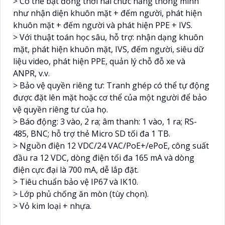
> Có thể bật đồng thời hai chức năng thông minh
như nhận diện khuôn mặt + đếm người, phát hiện
khuôn mặt + đếm người và phát hiện PPE + IVS.
> Với thuật toán học sâu, hỗ trợ: nhận dạng khuôn
mặt, phát hiện khuôn mặt, IVS, đếm người, siêu dữ
liệu video, phát hiện PPE, quản lý chỗ đỗ xe và
ANPR, v.v.
> Bảo vệ quyền riêng tư: Tranh ghép có thể tự động
được đặt lên mặt hoặc cơ thể của một người để bảo
vệ quyền riêng tư của họ.
> Báo động: 3 vào, 2 ra; âm thanh: 1 vào, 1 ra; RS-
485, BNC; hỗ trợ thẻ Micro SD tối đa 1 TB.
> Nguồn điện 12 VDC/24 VAC/PoE+/ePoE, công suất
đầu ra 12 VDC, dòng điện tối đa 165 mA và dòng
điện cực đại là 700 mA, dễ lắp đặt.
> Tiêu chuẩn bảo vệ IP67 và IK10.
> Lớp phủ chống ăn mòn (tùy chọn).
> Vỏ kim loại + nhựa.