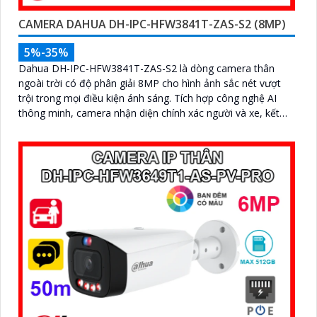
CAMERA DAHUA DH-IPC-HFW3841T-ZAS-S2 (8MP)
5%-35%
Dahua DH-IPC-HFW3841T-ZAS-S2 là dòng camera thân
ngoài trời có độ phân giải 8MP cho hình ảnh sắc nét vượt
trội trong mọi điều kiện ánh sáng. Tích hợp công nghệ AI
thông minh, camera nhận diện chính xác người và xe, kết
hợp micro ghi âm, hồng ngoại ban đêm 60m và khe thẻ nhớ
lên đến 256GB mang đến giải pháp giám sát toàn diện và
hiệu quả