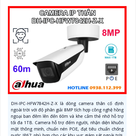
DH-IPC-HFW7842H-Z-X là dòng camera thân cố định
ngoài trời với độ phân giải 8MP tích hợp công nghệ hồng
ngoại ban đêm lên đến 60m và khe cắm thẻ nhớ hỗ trợ
tối đa 1TB. Camera hỗ trợ đếm người, nhận diện khuôn
mặt thông minh, chuẩn nén POE, đạt tiêu chuẩn chống
nước IP67, phù hợp cho các khu vực giám sát ngoài trời,