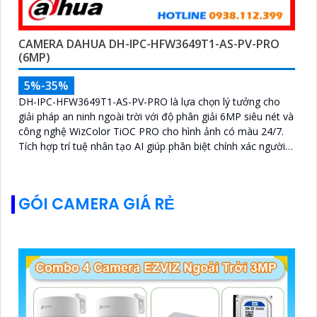
CAMERA DAHUA DH-IPC-HFW3649T1-AS-PV-PRO
(6MP)
5%-35%
DH-IPC-HFW3649T1-AS-PV-PRO là lựa chọn lý tưởng cho
giải pháp an ninh ngoài trời với độ phân giải 6MP siêu nét và
công nghệ WizColor TiOC PRO cho hình ảnh có màu 24/7.
Tích hợp trí tuệ nhân tạo AI giúp phân biệt chính xác người
và phương tiện hỗ trợ đàm thoại hai chiều, ghi hình linh hoạt
với khe thẻ nhớ lên đến 512GB
GÓI CAMERA GIÁ RẺ