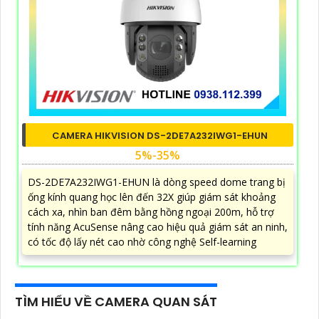
CAMERA HIKVISION DS-2DE7A232IWG1-EHUN
5%-35%
DS-2DE7A232IWG1-EHUN là dòng speed dome trang bị
ống kính quang học lên đến 32X giúp giám sát khoảng
cách xa, nhìn ban đêm bằng hồng ngoại 200m, hỗ trợ
tính năng AcuSense nâng cao hiệu quả giám sát an ninh,
có tốc độ lấy nét cao nhờ công nghệ Self-learning
TÌM HIỂU VỀ CAMERA QUAN SÁT