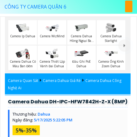
CÔNG TY CAMERA QUẬN 6
Camera Ip Dahua
Camera WizMind
Camera Dahua
Camera Dahua
Hồng Ngoại Ban
Starlight
Đêm
Camera Dahua Có
Camera Thiết Lập
Đầu Ghi PoE
Camera Ống Kính
Màu Ban Đêm
Vành Đai Dahua
Dahua
Zoom Dahua
Camera Quan Sát
Camera Dahua Giá Rẻ
Camera Dahua Công
Nghệ Ai
Camera Dahua DH-IPC-HFW7842H-Z-X (8MP)
Thương hiệu:
Dahua
Ngày đăng:
5/17/2025 5:22:05 PM
5%-35%