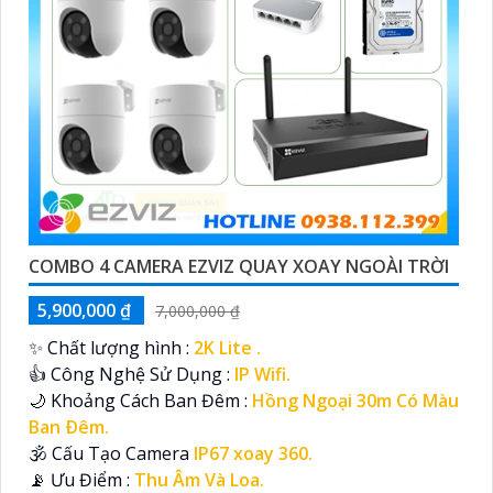
COMBO 4 CAMERA EZVIZ QUAY XOAY NGOÀI TRỜI
5,900,000 ₫
7,000,000 ₫
✨ Chất lượng hình :
2K Lite .
👍 Công Nghệ Sử Dụng :
IP Wifi.
🌙 Khoảng Cách Ban Đêm :
Hồng Ngoại 30m Có Màu
Ban Ðêm.
🕉️ Cấu Tạo Camera
IP67 xoay 360.
️📡 Ưu Điểm :
Thu Âm Và Loa.