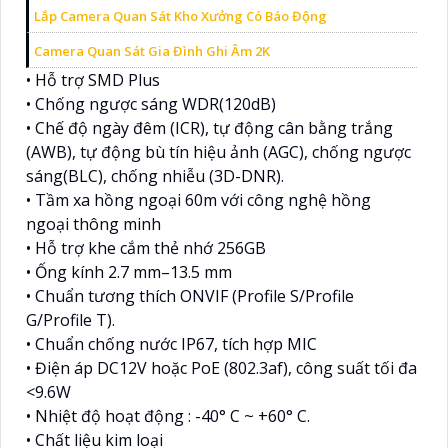
Lắp Camera Quan Sát Kho Xưởng Có Báo Động
Camera Quan Sát Gia Đình Ghi Âm 2K
• Hỗ trợ SMD Plus
• Chống ngược sáng WDR(120dB)
• Chế độ ngày đêm (ICR), tự động cân bằng trắng
(AWB), tự động bù tín hiệu ảnh (AGC), chống ngược
sáng(BLC), chống nhiễu (3D-DNR).
• Tầm xa hồng ngoại 60m với công nghệ hồng
ngoại thông minh
• Hỗ trợ khe cắm thẻ nhớ 256GB
• Ống kính 2.7 mm–13.5 mm
• Chuẩn tương thích ONVIF (Profile S/Profile
G/Profile T).
• Chuẩn chống nước IP67, tích hợp MIC
• Điện áp DC12V hoặc PoE (802.3af), công suất tối đa
<9.6W
• Nhiệt độ hoạt động : -40° C ~ +60° C.
• Chất liệu kim loại