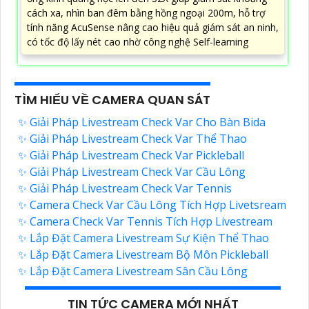
CAMERA WIFI 6 DAHUA DH-H5AS 5MP
5%-35%
Camera WiFi 6 DaHua DH-H5AS là dòng camera quay
quét 355° trong nhà 5MP hỗ trợ Wi-Fi 6 băng tần