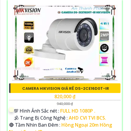
CAMERA HIKVISION GIÁ RẺ DS-2CE16D0T-IR
820,000 ₫
940,000 ₫
💯 Hình Ảnh Sắc nét :
FULL HD 1080P .
🕉️ Trang Bị Công Nghệ :
AHD CVI TVI BCS.
🔴 Tầm Nhìn Ban Đêm :
Hồng Ngoại 20m Hồng