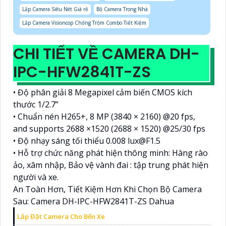
Lắp Camera Siêu Nét Giá rẻ
Bộ Camera Trong Nhà
Lắp Camera Visioncop Chống Trộm Combo Tiết Kiệm
CHI TIẾT VỀ CAMERA DH-
IPC-HFW2841T-ZS
• Độ phân giải 8 Megapixel cảm biến CMOS kích
thước 1/2.7”
• Chuẩn nén H265+, 8 MP (3840 × 2160) @20 fps,
and supports 2688 ×1520 (2688 × 1520) @25/30 fps
• Độ nhạy sáng tối thiểu 0.008 lux@F1.5
• Hỗ trợ chức năng phát hiện thông minh: Hàng rào
ảo, xâm nhập, Bảo vệ vành đai : tập trung phát hiện
người và xe.
An Toàn Hơn, Tiết Kiệm Hơn Khi Chọn Bộ Camera
Sau: Camera DH-IPC-HFW2841T-ZS Dahua
Lắp Đặt Camera Cho Bến Xe