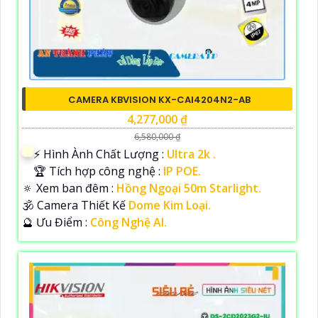
CAMERA KBVISION KX-CAI4204N2-AB
4,277,000 ₫
6,580,000 ₫
️⚡ Hình Ành Chất Lượng :
Ultra 2k .
🏆 Tích hợp công nghệ :
IP POE.
🔅 Xem ban đêm :
Hồng Ngoại 50m Starlight.
🕉️ Camera Thiết Kế
Dome Kim Loại.
️🔮 Ưu Điểm :
Công Nghệ AI.