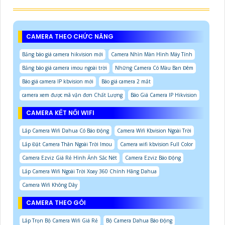
CAMERA THEO CHỨC NĂNG
Bảng báo giá camera hikvision mới
Camera Nhìn Màn Hình Máy Tính
Bảng báo giá camera imou ngoài trời
Những Camera Có Màu Ban Đêm
Báo giá camera IP kbvision mới
Báo giá camera 2 mắt
camera xem được mã vận đơn Chất Lượng
Báo Giá Camera IP Hikvision
CAMERA KẾT NỐI WIFI
Lắp Camera Wifi Dahua Có Báo Động
Camera Wifi Kbvision Ngoài Trời
Lắp Đặt Camera Thân Ngoài Trời Imou
Camera wifi kbvision Full Color
Camera Ezviz Giá Rẻ Hình Ảnh Sắc Nét
Camera Ezviz Báo Động
Lắp Camera Wifi Ngoài Trời Xoay 360 Chính Hãng Dahua
Camera Wifi Không Dây
CAMERA THEO GÓI
Lắp Trọn Bộ Camera Wifi Giá Rẻ
Bộ Camera Dahua Báo Động