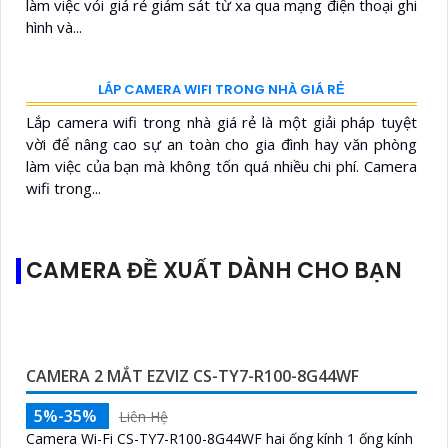
✨ Camera Check Var Tennis Tích Hợp Livestream
✨ Lắp Đặt Camera Livestream Sự Kiện Thể Thao
✨ Lắp Đặt Camera Livestream Bộ Môn Pickleball
✨ Lắp Đặt Camera Livestream Sân Cầu Lông
TIN TỨC CAMERA MỚI NHẤT
CÔNG TY CAMERA TẠI TPHCM UY TÍN GIÁ RẺ
Công ty Camera Tại TPHCM Uy Tín Giá Rẻ là địa chỉ tin
cậy cho các giải pháp an ninh chuyên nghiệp. Với kinh
nghiệm lâu năm trong lĩnh vực này, chúng tôi cam kết