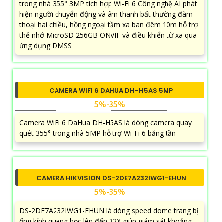
CAMERA WIFI 6 DAHUA DH-H3T 3MP
5%-35%
Camera Dahua DH-H3T là dòng camera quay quét
trong nhà 355° 3MP tích hợp Wi-Fi 6 Công nghệ AI phát
hiện người chuyển động và âm thanh bất thường đàm
thoại hai chiều, hồng ngoại tầm xa ban đêm 10m hỗ trợ
thẻ nhớ MicroSD 256GB ONVIF và điều khiển từ xa qua
ứng dụng DMSS