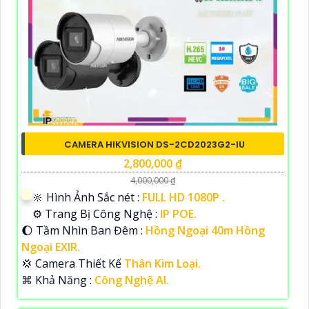
CAMERA HIKVISION DS-2CD2023G2-IU
2,800,000 ₫
4,000,000 ₫
🔆 Hình Ảnh Sắc nét :
FULL HD 1080P .
⚙ Trang Bị Công Nghệ :
IP POE.
🌔 Tầm Nhìn Ban Đêm :
Hồng Ngoại 40m Hồng
Ngoại EXIR.
💢 Camera Thiết Kế
Thân Kim Loại.
️⌘ Khả Năng :
Công Nghệ AI.