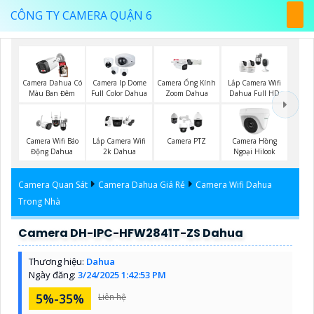
CÔNG TY CAMERA QUẬN 6
Camera Dahua Có
Camera Ip Dome
Camera Ống Kính
Lắp Camera Wifi
Màu Ban Đêm
Full Color Dahua
Zoom Dahua
Dahua Full HD
Camera Wifi Báo
Lắp Camera Wifi
Camera PTZ
Camera Hồng
Động Dahua
2k Dahua
Ngoại Hilook
Camera Quan Sát
Camera Dahua Giá Rẻ
Camera Wifi Dahua
Trong Nhà
Camera DH-IPC-HFW2841T-ZS Dahua
Thương hiệu:
Dahua
Ngày đăng:
3/24/2025 1:42:53 PM
5%-35%
Liên hệ