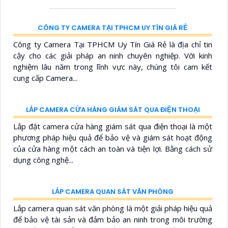
CAMERA HIKVISION DS-2DE7A232IWG1-EHUN
5%-35%
DS-2DE7A232IWG1-EHUN là dòng speed dome trang bị
ống kính quang học lên đến 32X giúp giám sát khoảng
cách xa, nhìn ban đêm bằng hồng ngoại 200m, hỗ trợ
tính năng AcuSense nâng cao hiệu quả giám sát an ninh,
có tốc độ lấy nét cao nhờ công nghệ Self-learning
TÌM HIỂU VỀ CAMERA QUAN SÁT
✨ Giải Pháp Livestream Check Var Cho Bàn Bida
✨ Giải Pháp Livestream Check Var Thể Thao
✨ Giải Pháp Livestream Check Var Pickleball
✨ Giải Pháp Livestream Check Var Cầu Lông
✨ Giải Pháp Livestream Check Var Tennis
✨ Camera Check Var Cầu Lông Tích Hợp Livetsream