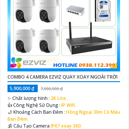
LẮP CAMERA WIFI TRONG NHÀ GIÁ RẺ
Lắp camera wifi trong nhà giá rẻ là một giải pháp tuyệt
vời để nâng cao sự an toàn cho gia đình hay văn phòng
làm việc của bạn mà không tốn quá nhiều chi phí. Camera
wifi trong...
CAMERA ĐỀ XUẤT DÀNH CHO BẠN
CAMERA 2 MẮT EZVIZ CS-TY7-R100-8G44WF