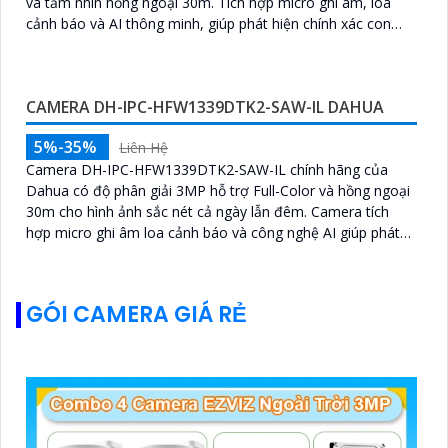
LẮP CAMERA QUAN SÁT VĂN PHÒNG
Lắp camera quan sát văn phòng là một giải pháp hiệu quả
để bảo vệ tài sản và đảm bảo an ninh trong môi trường
làm việc vói giá rẻ giám sát từ xa qua mạng điện thoại ghi
hình và...