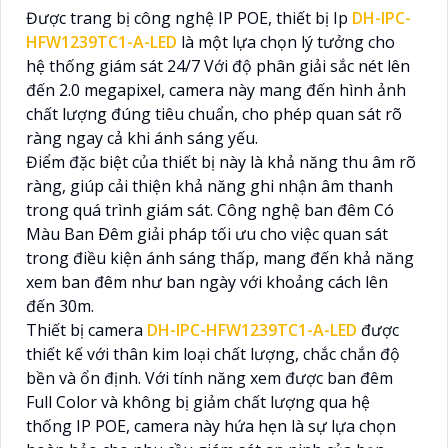
Được trang bị công nghệ IP POE, thiết bị Ip
DH-IPC-
HFW1239TC1-A-LED
là một lựa chọn lý tưởng cho
hệ thống giám sát 24/7 Với độ phân giải sắc nét lên
đến 2.0 megapixel, camera này mang đến hình ảnh
chất lượng đúng tiêu chuẩn, cho phép quan sát rõ
ràng ngay cả khi ánh sáng yếu.
Điểm đặc biệt của thiết bị này là khả năng thu âm rõ
ràng, giúp cải thiện khả năng ghi nhận âm thanh
trong quá trình giám sát. Công nghệ ban đêm Có
Màu Ban Ðêm giải pháp tối ưu cho việc quan sát
trong điều kiện ánh sáng thấp, mang đến khả năng
xem ban đêm như ban ngày với khoảng cách lên
đến 30m.
Thiết bị camera
DH-IPC-HFW1239TC1-A-LED
được
thiết kế với thân kim loại chất lượng, chắc chắn độ
bền và ổn định. Với tính năng xem được ban đêm
Full Color và không bị giảm chất lượng qua hệ
thống IP POE, camera này hứa hẹn là sự lựa chọn