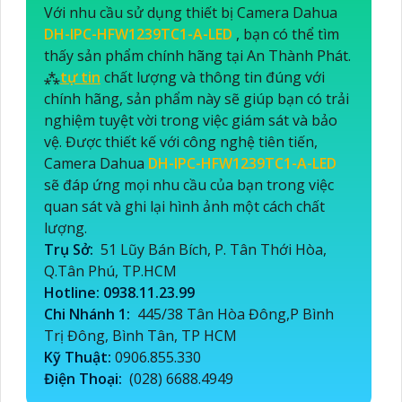
Với nhu cầu sử dụng thiết bị Camera Dahua
DH-IPC-HFW1239TC1-A-LED
, bạn có thể tìm
thấy sản phẩm chính hãng tại An Thành Phát.
⁂
tự tin
chất lượng và thông tin đúng với
chính hãng, sản phẩm này sẽ giúp bạn có trải
nghiệm tuyệt vời trong việc giám sát và bảo
vệ. Được thiết kế với công nghệ tiên tiến,
Camera Dahua
DH-IPC-HFW1239TC1-A-LED
sẽ đáp ứng mọi nhu cầu của bạn trong việc
quan sát và ghi lại hình ảnh một cách chất
lượng.
Trụ Sở:
51 Lũy Bán Bích, P. Tân Thới Hòa,
Q.Tân Phú, TP.HCM
Hotline: 0938.11.23.99
Chi Nhánh 1:
445/38 Tân Hòa Đông,P Bình
Trị Đông, Bình Tân, TP HCM
Kỹ Thuật:
0906.855.330
Điện Thoại:
(028) 6688.4949