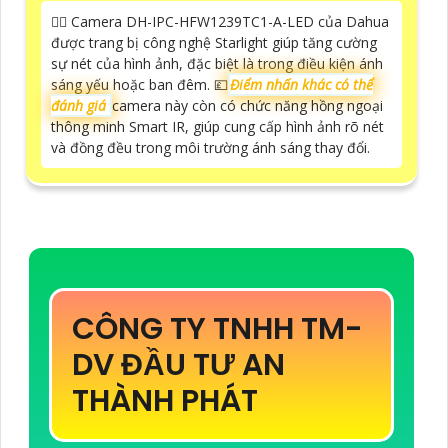
🙆‍♀️ Camera DH-IPC-HFW1239TC1-A-LED của Dahua
được trang bị công nghệ Starlight giúp tăng cường
sự nét của hình ảnh, đặc biệt là trong điều kiện ánh
sáng yếu hoặc ban đêm. 💷
Điểm nhấn khác có thể
đánh giá
camera này còn có chức năng hồng ngoại
thông minh Smart IR, giúp cung cấp hình ảnh rõ nét
và đồng đều trong môi trường ánh sáng thay đổi.
CÔNG TY TNHH TM-
DV ĐẦU TƯ AN
THÀNH PHÁT