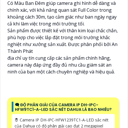
Có Màu Ban Ðêm giúp camera ghi hình dễ dàng và
chính xác, với khả năng quan sát Full Color trong
khoảng cách 30m, tạo cảm giác như ban ngày ngay
cả khi làm việc trong môi trường tối.
Sản phẩm được thiết kế với thân kim loại chắc chắn,
phù hợp cho việc lắp đặt trong môi trường khắc
nghiệt như xưởng sản xuất. Được phân phối bởi An
Thành Phát
địa chỉ uy tín cung cấp các sản phẩm chính hãng,
camera này đáp ứng đầy đủ nhu cầu giám sát an
ninh của bạn một cách chuyên nghiệp và hiệu quả.
🗨️ ĐỘ PHÂN GIẢI CỦA CAMERA IP DH-IPC-
HFW9TC1-A-LED SẮC NÉT DAHUA LÀ BAO NHIÊU?
🤴 Camera IP DH-IPC-HFW1239TC1-A-LED sắc nét
của Dahua có độ phân giải cao đạt 2 megapixel