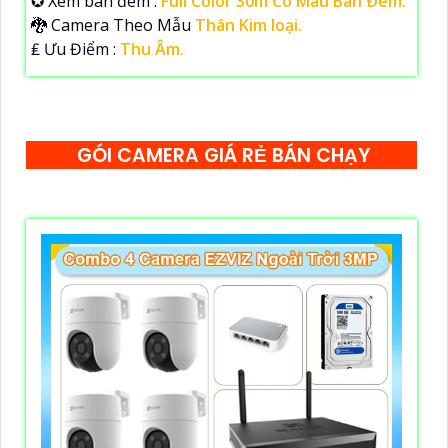
✪ Xem ban đêm :
Full Color 30m Có Màu Ban Ðêm.
🐉️ Camera Theo Mẫu
Thân Kim loại.
️₤ Ưu Điểm :
Thu Âm.
GÓI CAMERA GIÁ RẺ BÁN CHẠY