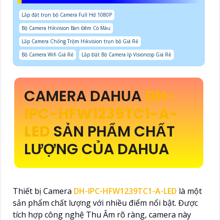
Lắp đặt trọn bộ Camera Full Hd 1080P
Bộ Camera Hikvision Ban Đêm Có Màu
Lắp Camera Chống Trộm Hikvision trọn bộ Giá Rẻ
Bộ Camera Wifi Giá Rẻ
Lắp Đặt Bộ Camera Ip Visioncop Giá Rẻ
CAMERA DAHUA
DH-
IPC-HFW1239TC1-A-
LED
SẢN PHẨM CHẤT
LƯỢNG CỦA DAHUA
Thiết bị Camera
DH-IPC-HFW1239TC1-A-LED
là một
sản phẩm chất lượng với nhiều điểm nổi bật. Được
tích hợp công nghệ Thu Âm rõ ràng, camera này