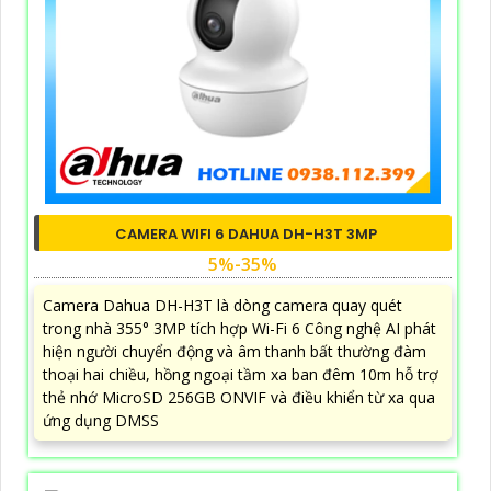
CAMERA WIFI 6 DAHUA DH-H3T 3MP
5%-35%
Camera Dahua DH-H3T là dòng camera quay quét
trong nhà 355° 3MP tích hợp Wi-Fi 6 Công nghệ AI phát
hiện người chuyển động và âm thanh bất thường đàm
thoại hai chiều, hồng ngoại tầm xa ban đêm 10m hỗ trợ
thẻ nhớ MicroSD 256GB ONVIF và điều khiển từ xa qua
ứng dụng DMSS