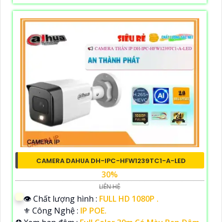
CAMERA DAHUA DH-IPC-HFW1239TC1-A-LED
30%
LIÊN HỆ
👁 Chất lượng hình :
FULL HD 1080P .
⚜️ Công Nghệ :
IP POE.