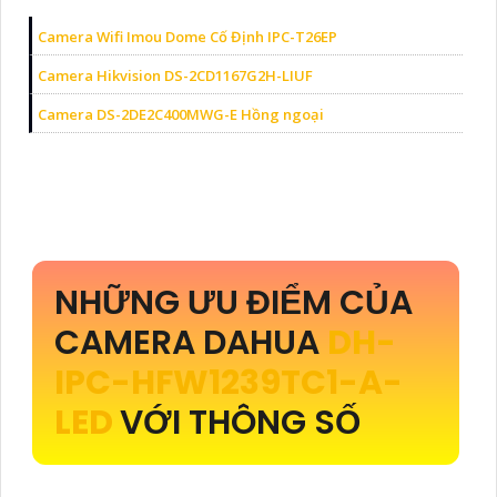
Camera Wifi Imou Dome Cố Định IPC-T26EP
Camera Hikvision DS-2CD1167G2H-LIUF
Camera DS-2DE2C400MWG-E Hồng ngoại
NHỮNG ƯU ĐIỂM CỦA
CAMERA DAHUA
DH-
IPC-HFW1239TC1-A-
LED
VỚI THÔNG SỐ