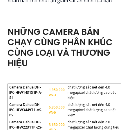
hoàn hảo cho nhu cầu giám sát an ninh của bạn.
NHỮNG CAMERA BÁN
CHẠY CÙNG PHÂN KHÚC
CÙNG LOẠI VÀ THƯƠNG
HIỆU
Camera Dahua DH-
chất lượng sắc nét đến 4.0
1,950,000
IPC-HFW1431S1P-A-
megapixel chất lượng cao tiết
VNĐ
S4
kiệm
Camera Dahua DH-
chất lượng sắc nét đến 4.0
6,850,000
IPC-HFW3449T1-AS-
megapixel chất lượng cao tiết
VNĐ
PV
kiệm
Camera Dahua DH-
chất lượng sắc nét đến 2.0
3,650,000
IPC-HFW2231TP-ZS-
megapixel Chất lượng đúng tiêu
VNĐ