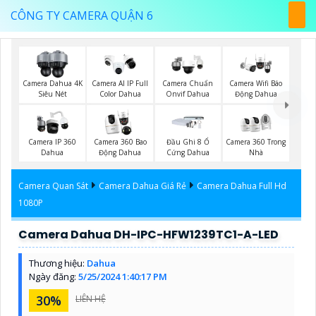
CÔNG TY CAMERA QUẬN 6
Camera Dahua 4K
Camera AI IP Full
Camera Chuẩn
Camera Wifi Báo
Siêu Nét
Color Dahua
Onvif Dahua
Động Dahua
Camera IP 360
Camera 360 Bao
Đầu Ghi 8 Ổ
Camera 360 Trong
Dahua
Động Dahua
Cứng Dahua
Nhà
Camera Quan Sát
Camera Dahua Giá Rẻ
Camera Dahua Full Hd
1080P
Camera Dahua DH-IPC-HFW1239TC1-A-LED
Thương hiệu:
Dahua
Ngày đăng:
5/25/2024 1:40:17 PM
30%
LIÊN HỆ