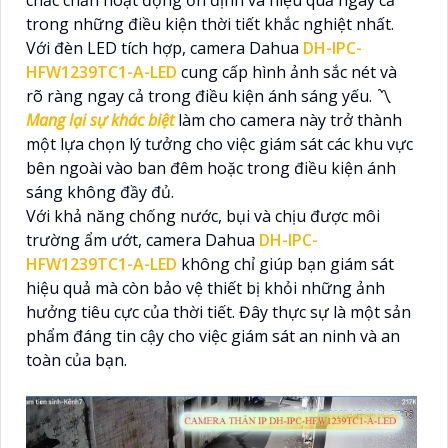
chắc chắn hoạt động ổn định và hiệu quả ngay cả
trong những điều kiện thời tiết khắc nghiệt nhất.
Với đèn LED tích hợp, camera Dahua
DH-IPC-
HFW1239TC1-A-LED
cung cấp hình ảnh sắc nét và
rõ ràng ngay cả trong điều kiện ánh sáng yếu. 〽
Mang lại sự khác biệt
làm cho camera này trở thành
một lựa chọn lý tưởng cho việc giám sát các khu vực
bên ngoài vào ban đêm hoặc trong điều kiện ánh
sáng không đầy đủ.
Với khả năng chống nước, bụi và chịu được môi
trường ẩm ướt, camera Dahua
DH-IPC-
HFW1239TC1-A-LED
không chỉ giúp bạn giám sát
hiệu quả mà còn bảo vệ thiết bị khỏi những ảnh
hưởng tiêu cực của thời tiết. Đây thực sự là một sản
phẩm đáng tin cậy cho việc giám sát an ninh và an
toàn của bạn.