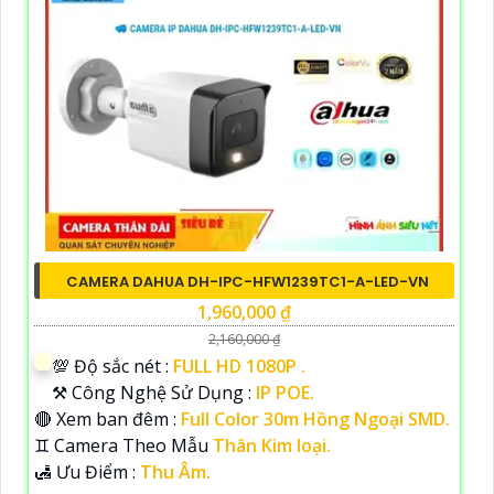
CAMERA DAHUA DH-IPC-HFW1239TC1-A-LED-VN
1,960,000 ₫
2,160,000 ₫
💯 Độ sắc nét :
FULL HD 1080P .
⚒ Công Nghệ Sử Dụng :
IP POE.
🔴 Xem ban đêm :
Full Color 30m Hồng Ngoại SMD.
♊ Camera Theo Mẫu
Thân Kim loại.
️🛃 Ưu Điểm :
Thu Âm.