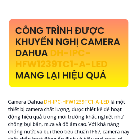
CÔNG TRÌNH ĐƯỢC
KHUYẾN NGHỊ CAMERA
DAHUA
DH-IPC-
HFW1239TC1-A-LED
MANG LẠI HIỆU QUẢ
Camera Dahua
DH-IPC-HFW1239TC1-A-LED
là một
thiết bị camera chất lượng, được thiết kế để hoạt
động hiệu quả trong môi trường khắc nghiệt như
chống bụi bẩn, mưa và độ ẩm cao. Với khả năng
chống nước và bụi theo tiêu chuẩn IP67, camera này