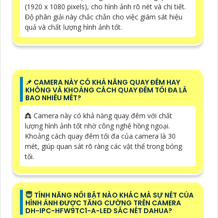
(1920 x 1080 pixels), cho hình ảnh rõ nét và chi tiết.
Độ phân giải này chắc chắn cho việc giám sát hiệu
quả và chất lượng hình ảnh tốt.
📌 CAMERA NÀY CÓ KHẢ NĂNG QUAY ĐÊM HAY
KHÔNG VÀ KHOẢNG CÁCH QUAY ĐÊM TỐI ĐA LÀ
BAO NHIÊU MÉT?
👸 Camera này có khả năng quay đêm với chất
lượng hình ảnh tốt nhờ công nghệ hồng ngoại.
Khoảng cách quay đêm tối đa của camera là 30
mét, giúp quan sát rõ ràng các vật thể trong bóng
tối.
😇 TÍNH NĂNG NỔI BẬT NÀO KHÁC MÀ SỰ NÉT CỦA
HÌNH ẢNH ĐƯỢC TĂNG CƯỜNG TRÊN CAMERA
DH-IPC-HFW9TC1-A-LED SẮC NÉT DAHUA?