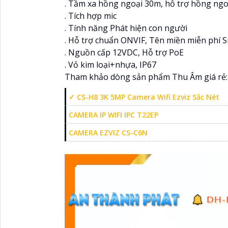
. Tầm xa hồng ngoại 30m, hỗ trợ hồng ng
. Tích hợp mic
. Tính năng Phát hiện con người
. Hỗ trợ chuẩn ONVIF, Tên miền miễn phí
. Nguồn cấp 12VDC, Hỗ trợ PoE
. Vỏ kim loại+nhựa, IP67
Tham khảo dòng sản phẩm Thu Âm giá rẻ:
✓ CS-H8 3K 5MP Camera Wifi Ezviz Sắc Nét
CAMERA IP WIFI IPC T22EP
CAMERA EZVIZ CS-C6N