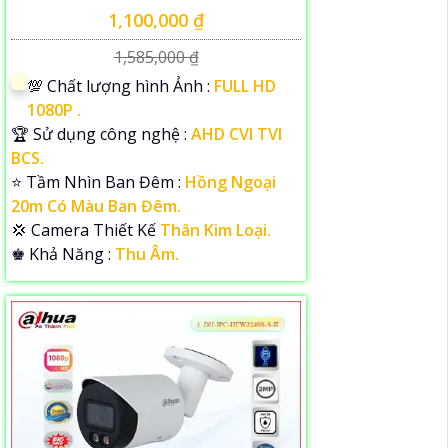
1,100,000 ₫
1,585,000 ₫
💯 Chất lượng hình Ảnh :
FULL HD
1080P .
🏆 Sử dụng công nghệ :
AHD CVI TVI
BCS.
⭐ Tầm Nhìn Ban Đêm :
Hồng Ngoại
20m Có Màu Ban Đêm.
💢 Camera Thiết Kế
Thân Kim Loại.
️♚ Khả Năng :
Thu Âm.