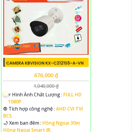
CAMERA KBVISION KX-C2121S5-A-VN
676,000 ₫
1,040,000 ₫
️⚡ Hình Ành Chất Lượng :
FULL HD
1080P .
®️ Tích hợp công nghệ :
AHD CVI TVI
BCS.
🌙 Xem ban đêm :
Hồng Ngoại 30m
Hồng Ngoại Smart IR.