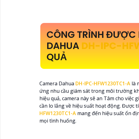
CÔNG TRÌNH ĐƯỢC 
DAHUA
DH-IPC-HF
QUẢ
Camera Dahua
DH-IPC-HFW1230TC1-A
là 
ứng nhu cầu giám sát trong môi trường kh
hiệu quả, camera này sẽ an Tâm cho việc gi
cần lo lắng về hiệu suất hoạt động. Được 
HFW1230TC1-A
mang đến hiệu suất ổn địn
mọi tình huống.