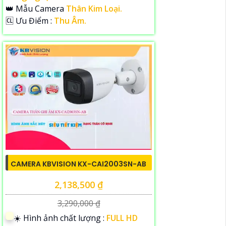
👑 Mẫu Camera
Thân Kim Loại.
️🆑 Ưu Điểm :
Thu Âm.
CAMERA KBVISION KX-CAI2003SN-AB
2,138,500 ₫
3,290,000 ₫
☀️ Hình ảnh chất lượng :
FULL HD