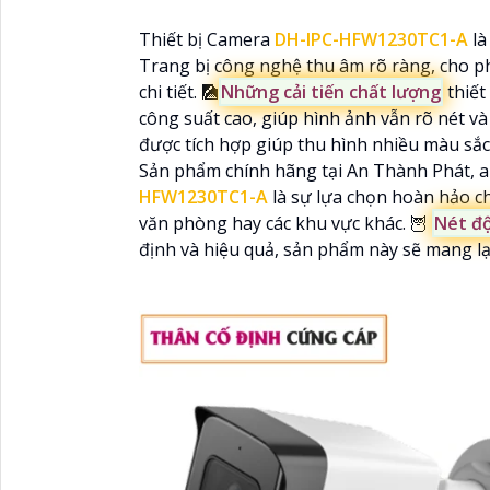
Thiết bị Camera
DH-IPC-HFW1230TC1-A
là
Trang bị công nghệ thu âm rõ ràng, cho p
chi tiết. 🎑
Những cải tiến chất lượng
thiết
công suất cao, giúp hình ảnh vẫn rõ nét v
được tích hợp giúp thu hình nhiều màu sắc,
Sản phẩm chính hãng tại An Thành Phát, a
HFW1230TC1-A
là sự lựa chọn hoàn hảo ch
văn phòng hay các khu vực khác. 🦉
Nét độ
định và hiệu quả, sản phẩm này sẽ mang lạ