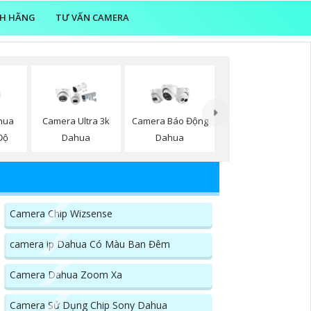
NH HÃNG
TƯ VẤN CAMERA
hua
Camera Ultra 3k
Camera Báo Động
Độ
Dahua
Dahua
Camera Chip Wizsense
camera ip Dahua Có Màu Ban Đêm
Camera Dahua Zoom Xa
Camera Sử Dụng Chip Sony Dahua