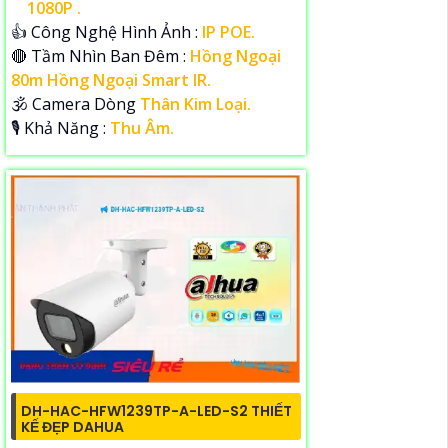
1080P .
👍 Công Nghệ Hình Ảnh :
IP POE.
🔴 Tầm Nhìn Ban Đêm :
Hồng Ngoại
80m Hồng Ngoại Smart IR.
🕉️ Camera Dòng
Thân Kim Loại.
️🎙 Khả Năng :
Thu Âm.
DH-HAC-HFW1239TP-A-LED-S2 THIẾT
KẾ ĐẸP DAHUA