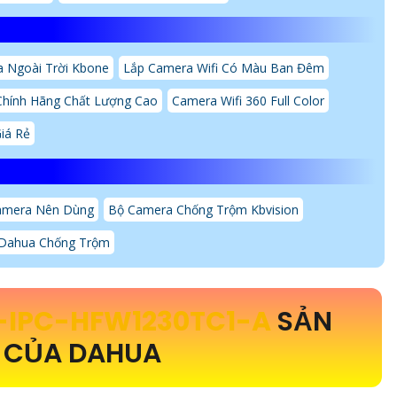
 Ngoài Trời Kbone
Lắp Camera Wifi Có Màu Ban Đêm
Chính Hãng Chất Lượng Cao
Camera Wifi 360 Full Color
iá Rẻ
amera Nên Dùng
Bộ Camera Chống Trộm Kbvision
 Dahua Chống Trộm
-IPC-HFW1230TC1-A
SẢN
 CỦA DAHUA