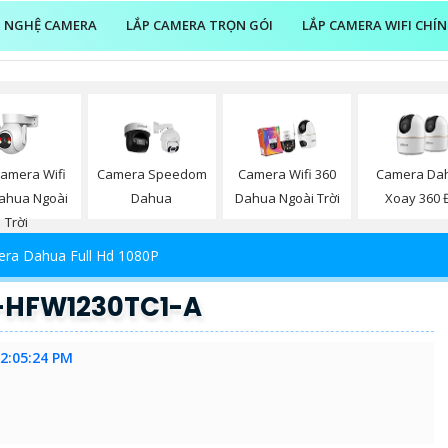
 NGHỆ CAMERA
LẮP CAMERA TRỌN GÓI
LẮP CAMERA WIFI CHÍ
Camera Wifi
Camera Speedom
Camera Wifi 360
Camera Da
ahua Ngoài
Dahua
Dahua Ngoài Trời
Xoay 360 
Trời
ra Dahua Full Hd 1080P
-HFW1230TC1-A
 2:05:24 PM