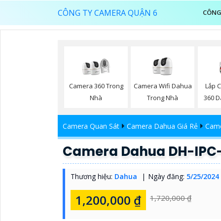
CÔNG TY CAMERA QUẬN 6
CÔNG
Camera Wifi Dahua
Lắp 
Camera 360 Trong
Trong Nhà
360 D
Nhà
Camera Quan Sát
Camera Dahua Giá Rẻ
Came
Camera Dahua DH-IPC
Thương hiệu:
Dahua
Ngày đăng:
5/25/2024
1,200,000 ₫
1,720,000 ₫