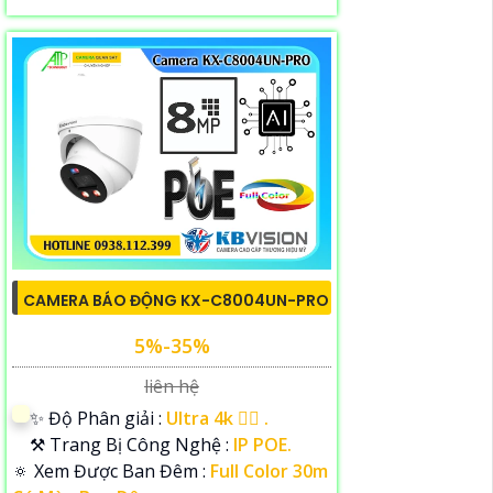
CAMERA BÁO ĐỘNG KX-C8004UN-PRO
5%-35%
liên hệ
✨ Độ Phân giải :
Ultra 4k 👍🏾 .
⚒ Trang Bị Công Nghệ :
IP POE.
🔅 Xem Được Ban Đêm :
Full Color 30m