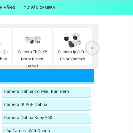
NH HÃNG
TƯ VẤN CAMERA
t Lập
Camera Thiết Kế
Camera Ip AI Full
ahua
Nhựa Plastic
Color Vantech
Dahua
Camera Dahua Có Màu Ban Đêm
Camera IP PoE Dahua
Camera Dahua Xoay 360
Lắp Camera Wifi Dahua