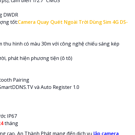
fps), cảm biến 1/2.7″ CMOS
áng DWDR
ợng tốt:
Camera Quay Quét Ngoài Trời Dùng Sim 4G DS-
m thu hình có màu 30m với công nghệ chiếu sáng kép
ời, phát hiện phương tiện (ô tô)
tooth Pairing
 SmartDDNS.TV và Auto Register 1.0
ước IP67
24
tháng
àng cao, An Thành Phát mang đến dịch vụ
lắp camera