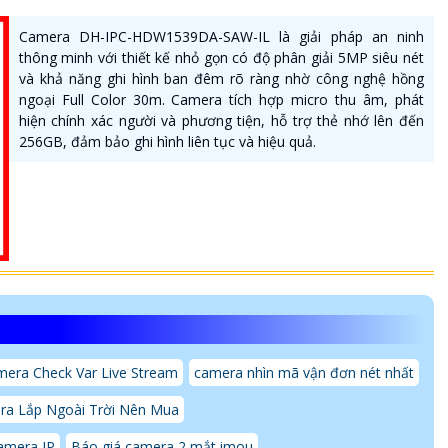
Camera DH-IPC-HDW1539DA-SAW-IL là giải pháp an ninh
thông minh với thiết kế nhỏ gọn có độ phân giải 5MP siêu nét
và khả năng ghi hình ban đêm rõ ràng nhờ công nghệ hồng
ngoại Full Color 30m. Camera tích hợp micro thu âm, phát
hiện chính xác người và phương tiện, hỗ trợ thẻ nhớ lên đến
256GB, đảm bảo ghi hình liên tục và hiệu quả.
era Check Var Live Stream
camera nhìn mã vận đơn nét nhất
ra Lắp Ngoài Trời Nên Mua
amera IP
Báo giá camera 2 mắt imou