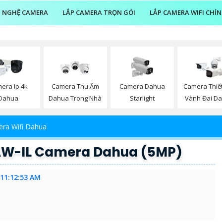
 NGHỆ CAMERA
LẮP CAMERA TRỌN GÓI
LẮP CAMERA WIFI CHÍ
era Ip 4k
Camera Thu Âm
Camera Dahua
Camera Thiế
Dahua
Dahua Trong Nhà
Starlight
Vành Đai D
ra Wifi Dahua
W-IL Camera Dahua (5MP)
 11:12:53 AM