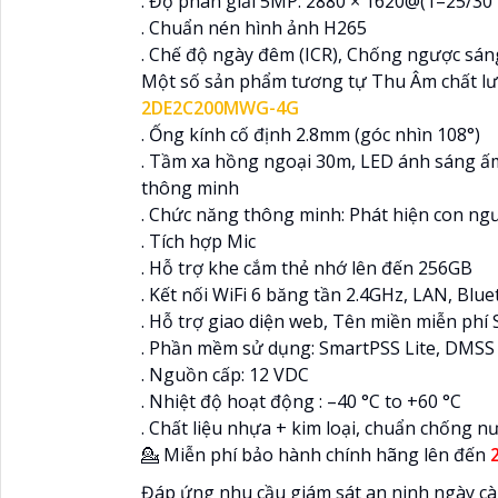
. Độ phân giải 5MP: 2880 × 1620@(1–25/30 
. Chuẩn nén hình ảnh H265
. Chế độ ngày đêm (ICR), Chống ngược s
Một số sản phẩm tương tự Thu Âm chất lư
2DE2C200MWG-4G
. Ống kính cố định 2.8mm (góc nhìn 108°)
. Tầm xa hồng ngoại 30m, LED ánh sáng ấ
thông minh
. Chức năng thông minh: Phát hiện con ngư
. Tích hợp Mic
. Hỗ trợ khe cắm thẻ nhớ lên đến 256GB
. Kết nối WiFi 6 băng tần 2.4GHz, LAN, Blue
. Hỗ trợ giao diện web, Tên miền miễn phí
. Phần mềm sử dụng: SmartPSS Lite, DMSS
. Nguồn cấp: 12 VDC
. Nhiệt độ hoạt động : –40 °C to +60 °C
. Chất liệu nhựa + kim loại, chuẩn chống n
💁 Miễn phí bảo hành chính hãng lên đến
Đáp ứng nhu cầu giám sát an ninh ngày c