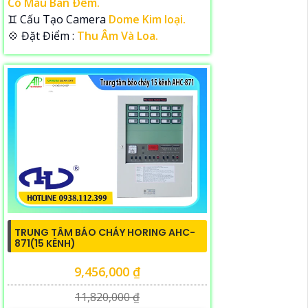
Có Màu Ban Ðêm.
♊ Cấu Tạo Camera
Dome Kim loại.
️💠 Đặt Điểm :
Thu Âm Và Loa.
TRUNG TÂM BÁO CHÁY HORING AHC-
871(15 KÊNH)
9,456,000 ₫
11,820,000 ₫