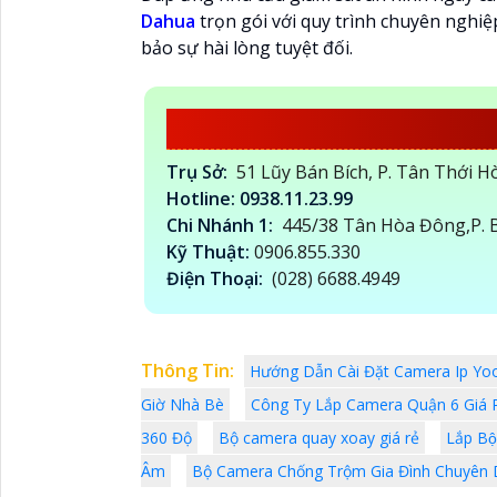
Dahua
trọn gói với quy trình chuyên nghi
bảo sự hài lòng tuyệt đối.
CÔNG TY TNHH TM-
Trụ Sở:
51 Lũy Bán Bích, P. Tân Thới 
Hotline: 0938.11.23.99
Chi Nhánh 1:
445/38 Tân Hòa Đông,P. B
Kỹ Thuật:
0906.855.330
Điện Thoại:
(028) 6688.4949
Thông Tin:
Hướng Dẫn Cài Đặt Camera Ip Yoo
Giờ Nhà Bè
Công Ty Lắp Camera Quận 6 Giá R
360 Độ
Bộ camera quay xoay giá rẻ
Lắp Bô
Âm
Bộ Camera Chống Trộm Gia Đình Chuyên