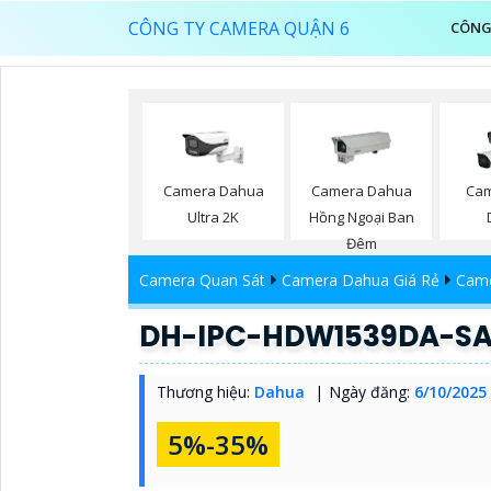
CÔNG TY CAMERA QUẬN 6
CÔNG
Camera Dahua
Camera Dahua
Cam
Ultra 2K
Hồng Ngoại Ban
Đêm
Camera Quan Sát
Camera Dahua Giá Rẻ
Came
DH-IPC-HDW1539DA-SA
Thương hiệu:
Dahua
Ngày đăng:
6/10/2025
5%-35%