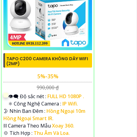
TAPO C200 CAMERA KHÔNG DÂY WIFI
(2MP)
5%-35%
990,000 ₫
👁️‍🗨 Độ sắc nét :
FULL HD 1080P .
⚛️ Công Nghệ Camera :
IP Wifi.
🌛 Nhìn Ban Đêm :
Hồng Ngoại 10m
Hồng Ngoại Smart IR.
⛓ Camera Theo Mẫu
Xoay 360.
️💠 Tích Hợp :
Thu Âm Và Loa.