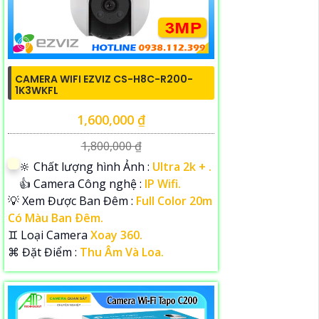
CAMERA WIFI EZVIZ CS-H8C-R200-
1K3WKFL
1,600,000 ₫
1,800,000 ₫
🔆 Chất lượng hình Ảnh :
Ultra 2k + .
👍 Camera Công nghệ :
IP Wifi.
💡 Xem Được Ban Đêm :
Full Color 20m
Có Màu Ban Ðêm.
♊ Loại Camera
Xoay 360.
️⌘ Đặt Điểm :
Thu Âm Và Loa.