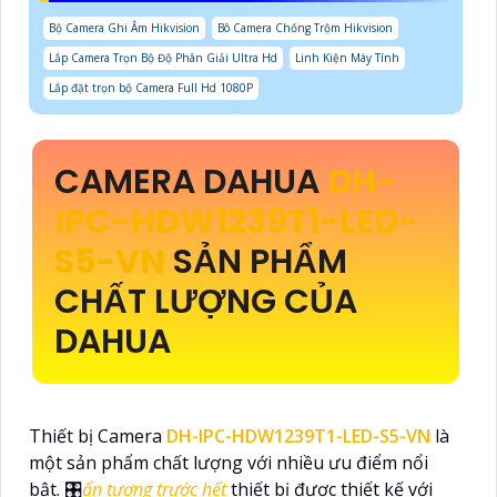
Bộ Camera Ghi Âm Hikvision
Bô Camera Chống Trộm Hikvision
Lắp Camera Trọn Bộ Độ Phân Giải Ultra Hd
Linh Kiện Máy Tính
Lắp đặt trọn bộ Camera Full Hd 1080P
CAMERA DAHUA
DH-
IPC-HDW1239T1-LED-
S5-VN
SẢN PHẨM
CHẤT LƯỢNG CỦA
DAHUA
Thiết bị Camera
DH-IPC-HDW1239T1-LED-S5-VN
là
một sản phẩm chất lượng với nhiều ưu điểm nổi
bật. 🎛
ấn tượng trước hết
thiết bị được thiết kế với