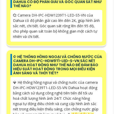
DAHUA CÓ ĐỘ PHÂN GIẢI VÀ GÓC QUAN SÁT NHƯ
THẾ NÀO?
💞 Camera DH-IPC-HDW1239T1-LED-S5-VN của
Dahua có độ phân giải cao lên đến 2K, giúp hình ảnh
sắc nét, chi tiết. Góc quan sát rộng lên đến 95 độ,
cho phép quan sát toàn bộ không gian một cách tự
nhiên và chi tiết.
☪ HỆ THỐNG HỒNG NGOẠI VÀ CHỐNG NƯỚC CỦA
CAMERA DH-IPC-HDW9T1-LED-S-VN SẮC NÉT
DAHUA HOẠT ĐỘNG NHƯ THẾ NÀO ĐỂ ĐẢM BẢO
HIỆU SUẤT HOẠT ĐỘNG TRONG MỌI ĐIỀU KIỆN
ÁNH SÁNG VÀ THỜI TIẾT?
💎 Hệ thống hồng ngoại và chống nước của camera
DH-IPC-HDW1239T1-LED-S5-VN Dahua hoạt động
bằng cách sử dụng công nghệ tiên tiến để tối ưu
hoá chất lượng hình ảnh 24/7. Chức năng hồng
ngoại tự động điều chỉnh và cung cấp hình ảnh sắc
nét trong điều kiện thiếu sáng, còn chống nước giúp