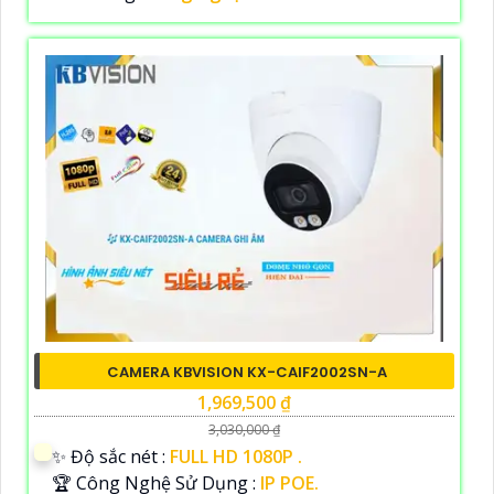
CAMERA KBVISION KX-CAIF2002SN-A
1,969,500 ₫
3,030,000 ₫
✨ Độ sắc nét :
FULL HD 1080P .
🏆 Công Nghệ Sử Dụng :
IP POE.