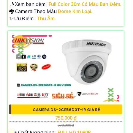
🌙 Xem ban đêm :
Full Color 30m Có Màu Ban Đêm.
🐉️ Camera Theo Mẫu
Dome Kim Loại.
️✨ Ưu Điểm :
Thu Âm.
CAMERA DS-2CE56D0T-IR GIÁ RẺ
750,000 ₫
870,000 ₫
️⚡ Chất lượng hình :
FULL HD 1080P .