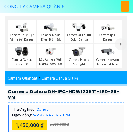
CÔNG TY CAMERA QUẬN 6
Camera Thiết Lập
Camera Nhận
Camera AI IP Full
Camera Ip AI
Vành Đai Dahua
Diện Biển Số
Color Dahua
Dahua
Dahua
Lắp Camera Wifi
Camera Dahua
Camera Hilook
Camera Kbvision
Dahua Xoay 360
Xoay 360
Starlight
Motorized Lens
Camera Quan Sát
Camera Dahua Giá Rẻ
Camera Dahua DH-IPC-HDW1239T1-LED-S5-
VN
Thương hiệu:
Dahua
Ngày đăng:
5/25/2024 2:02:29 PM
1,450,000 ₫
2,090,000 ₫