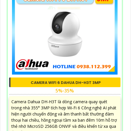
CAMERA WIFI 6 DAHUA DH-H3T 3MP
5%-35%
Camera Dahua DH-H3T là dòng camera quay quét
trong nhà 355° 3MP tích hợp Wi-Fi 6 Công nghệ AI phát
hiện người chuyển động và âm thanh bất thường đàm
thoại hai chiều, hồng ngoại tầm xa ban đêm 10m hỗ trợ
thẻ nhớ MicroSD 256GB ONVIF và điều khiển từ xa qua