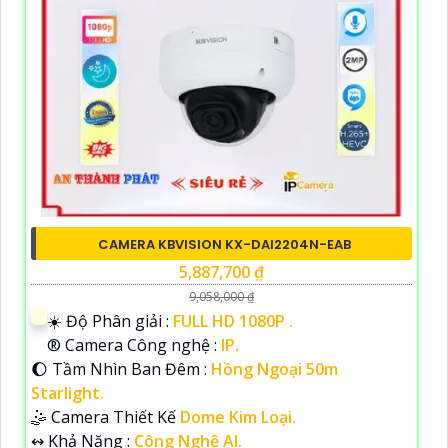
CAMERA KBVISION KX-DAI2204N-EAB
5,887,700 ₫
9,058,000 ₫
☀️ Độ Phân giải :
FULL HD 1080P .
®️ Camera Công nghệ :
IP.
🌔 Tầm Nhìn Ban Đêm :
Hồng Ngoại 50m
Starlight.
🤹 Camera Thiết Kế
Dome Kim Loại.
️↭ Khả Năng :
Công Nghệ AI.