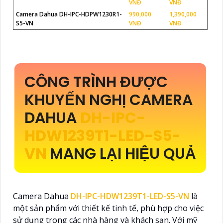
VNĐ
VNĐ
Camera Dahua DH-IPC-HDPW1230R1-
990,000
1,390,000
S5-VN
VNĐ
VNĐ
CÔNG TRÌNH ĐƯỢC
KHUYẾN NGHỊ CAMERA
DAHUA
DH-IPC-
HDW1239T1-LED-S5-
VN
MANG LẠI HIỆU QUẢ
Camera Dahua
DH-IPC-HDW1239T1-LED-S5-VN
là
một sản phẩm với thiết kế tinh tế, phù hợp cho việc
sử dụng trong các nhà hàng và khách sạn. Với mỹ