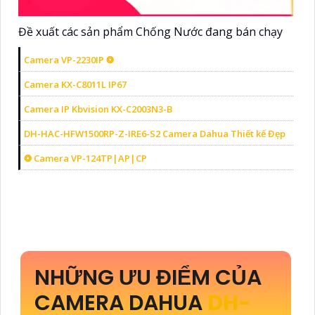
Đề xuất các sản phẩm Chống Nước đang bán chạy
Camera VP-2230IP ❂
Camera KX-C8011L IP67
Camera IP Kbvision KX-C2003N3-B
DH-HAC-HFW1500RP-Z-IRE6-S2 Camera Dahua Thiết kế Đẹp
❂ Camera VP-124TP|AP|CP
NHỮNG ƯU ĐIỂM CỦA
CAMERA DAHUA
DH-