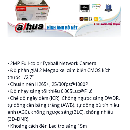
• 2MP Full-color Eyeball Network Camera
• Độ phân giải 2 Megapixel cảm biến CMOS kích
thước 1/2.7”
• Chuẩn nén H265+, 25/30fps@1080P
• Độ nhạy sáng tối thiểu 0.005Lux@F1.6
• Chế độ ngày đêm (ICR), Chống ngược sáng DWDR,
tự động cân bằng trắng (AWB), tự động bù tín hiệu
ảnh (AGC), chống ngược sáng(BLC), chống nhiễu
(3D-DNR).
• Khoảng cách đèn Led trợ sáng 15m