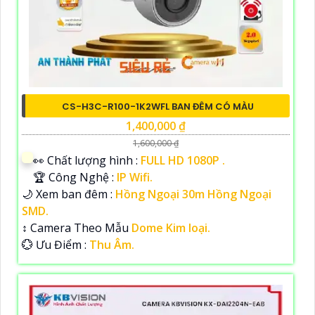
CS-H3C-R100-1K2WFL BAN ĐÊM CÓ MÀU
1,400,000 ₫
1,600,000 ₫
️👀 Chất lượng hình :
FULL HD 1080P .
🏆 Công Nghệ :
IP Wifi.
🌙 Xem ban đêm :
Hồng Ngoại 30m Hồng Ngoại
SMD.
↕️ Camera Theo Mẫu
Dome Kim loại.
️💮 Ưu Điểm :
Thu Âm.