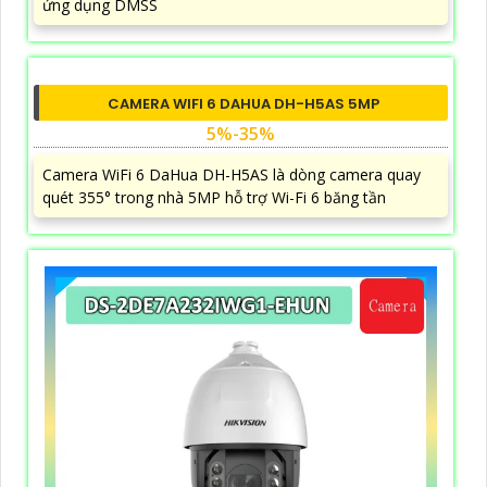
ứng dụng DMSS
CAMERA WIFI 6 DAHUA DH-H5AS 5MP
5%-35%
Camera WiFi 6 DaHua DH-H5AS là dòng camera quay
quét 355° trong nhà 5MP hỗ trợ Wi-Fi 6 băng tần