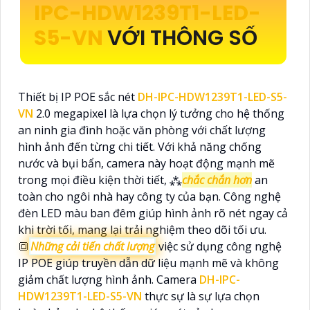
IPC-HDW1239T1-LED-
S5-VN
VỚI THÔNG SỐ
Thiết bị IP POE sắc nét
DH-IPC-HDW1239T1-LED-S5-
VN
2.0 megapixel là lựa chọn lý tưởng cho hệ thống
an ninh gia đình hoặc văn phòng với chất lượng
hình ảnh đến từng chi tiết. Với khả năng chống
nước và bụi bẩn, camera này hoạt động mạnh mẽ
trong mọi điều kiện thời tiết, ⁂
chắc chắn hơn
an
toàn cho ngôi nhà hay công ty của bạn. Công nghệ
đèn LED màu ban đêm giúp hình ảnh rõ nét ngay cả
khi trời tối, mang lại trải nghiệm theo dõi tối ưu.
🔳
Những cải tiến chất lượng
việc sử dụng công nghệ
IP POE giúp truyền dẫn dữ liệu mạnh mẽ và không
giảm chất lượng hình ảnh. Camera
DH-IPC-
HDW1239T1-LED-S5-VN
thực sự là sự lựa chọn