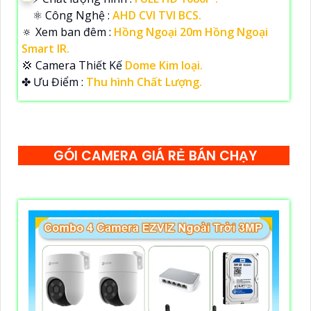
⚛️ Công Nghệ :
AHD CVI TVI BCS.
🔅 Xem ban đêm :
Hồng Ngoại 20m Hồng Ngoại
Smart IR.
💢 Camera Thiết Kế
Dome Kim loại.
️✤ Ưu Điểm :
Thu hình Chất Lượng.
GÓI CAMERA GIÁ RẺ BÁN CHẠY