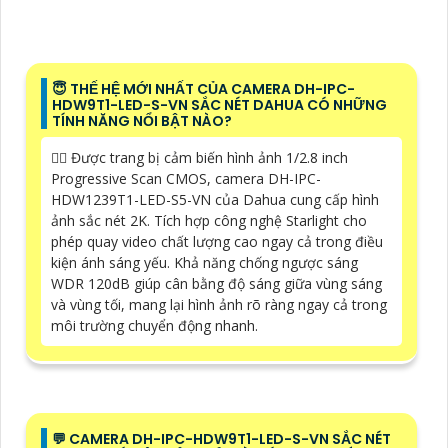
😇 THẾ HỆ MỚI NHẤT CỦA CAMERA DH-IPC-
HDW9T1-LED-S-VN SẮC NÉT DAHUA CÓ NHỮNG
TÍNH NĂNG NỔI BẬT NÀO?
❤️‍💋‍ Được trang bị cảm biến hình ảnh 1/2.8 inch
Progressive Scan CMOS, camera DH-IPC-
HDW1239T1-LED-S5-VN của Dahua cung cấp hình
ảnh sắc nét 2K. Tích hợp công nghệ Starlight cho
phép quay video chất lượng cao ngay cả trong điều
kiện ánh sáng yếu. Khả năng chống ngược sáng
WDR 120dB giúp cân bằng độ sáng giữa vùng sáng
và vùng tối, mang lại hình ảnh rõ ràng ngay cả trong
môi trường chuyển động nhanh.
️💬 CAMERA DH-IPC-HDW9T1-LED-S-VN SẮC NÉT