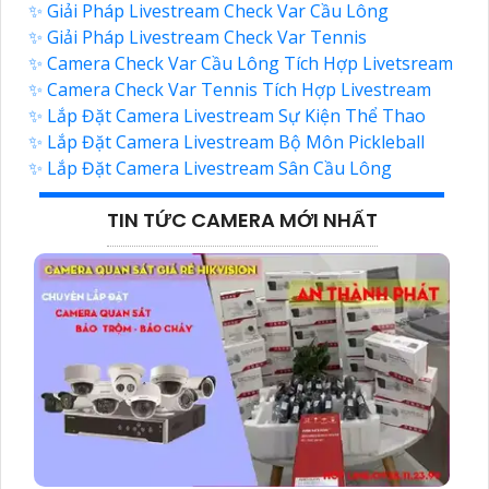
✨ Giải Pháp Livestream Check Var Cầu Lông
✨ Giải Pháp Livestream Check Var Tennis
✨ Camera Check Var Cầu Lông Tích Hợp Livetsream
✨ Camera Check Var Tennis Tích Hợp Livestream
✨ Lắp Đặt Camera Livestream Sự Kiện Thể Thao
✨ Lắp Đặt Camera Livestream Bộ Môn Pickleball
✨ Lắp Đặt Camera Livestream Sân Cầu Lông
TIN TỨC CAMERA MỚI NHẤT