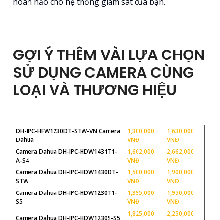
hoàn hảo cho hệ thống giám sát của bạn.
GỢI Ý THÊM VÀI LỰA CHỌN
SỬ DỤNG CAMERA CÙNG
LOẠI VÀ THƯƠNG HIỆU
DH-IPC-HFW1230DT-STW-VN Camera
1,300,000
1,630,000
Dahua
VNĐ
VNĐ
Camera Dahua DH-IPC-HDW1431T1-
1,662,000
2,662,000
A-S4
VNĐ
VNĐ
Camera Dahua DH-IPC-HDW1430DT-
1,500,000
1,900,000
STW
VNĐ
VNĐ
Camera Dahua DH-IPC-HDW1230T1-
1,395,000
1,950,000
S5
VNĐ
VNĐ
1,825,000
2,250,000
Camera Dahua DH-IPC-HDW1230S-S5