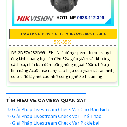
CAMERA HIKVISION DS-2DE7A232IWG1-EHUN
5%-35%
DS-2DE7A232IWG1-EHUN là dòng speed dome trang bị
ống kính quang học lên đến 32X giúp giám sát khoảng
cách xa, nhìn ban đêm bằng hồng ngoại 200m, hỗ trợ
tính năng AcuSense nâng cao hiệu quả giám sát an ninh,
có tốc độ lấy nét cao nhờ công nghệ Self-learning
TÌM HIỂU VỀ CAMERA QUAN SÁT
✨ Giải Pháp Livestream Check Var Cho Bàn Bida
✨ Giải Pháp Livestream Check Var Thể Thao
✨ Giải Pháp Livestream Check Var Pickleball