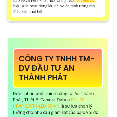
bảo vệ camera khỏi mưa và bụi, ⁂
chắc chắn hơn
hiệu suất hoạt động lâu dài và ổn định trong mọi
điều kiện thời tiết.
CÔNG TY TNHH TM-
DV ĐẦU TƯ AN
THÀNH PHÁT
Được phân phối chính hãng tại An Thành
Phát, Thiết Bị Camera Dahua
DH-IPC-
HDW1239T1-LED-S5-VN
là sự lựa chọn lý
tưởng cho nhu cầu giám sát của bạn. Với độ