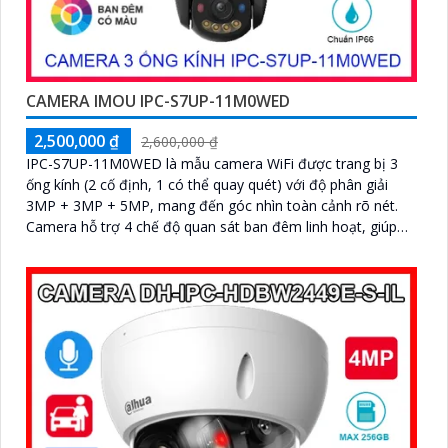
CAMERA IMOU IPC-S7UP-11M0WED
2,500,000 ₫
2,600,000 ₫
IPC-S7UP-11M0WED là mẫu camera WiFi được trang bị 3
ống kính (2 cố định, 1 có thể quay quét) với độ phân giải
3MP + 3MP + 5MP, mang đến góc nhìn toàn cảnh rõ nét.
Camera hỗ trợ 4 chế độ quan sát ban đêm linh hoạt, giúp
giám sát hiệu quả trong mọi điều kiện ánh sáng