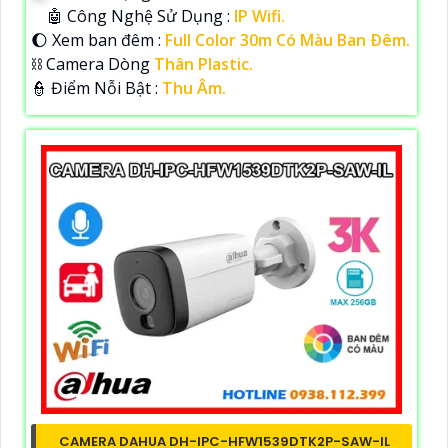
🤖️ Công Nghệ Sử Dụng :
IP Wifi.
🌔 Xem ban đêm :
Full Color 30m Có Màu Ban Ðêm.
⛓ Camera Dòng
Thân Plastic.
️👮 Điểm Nỗi Bật :
Thu Âm.
CAMERA DAHUA DH-IPC-HFW1539DTK2P-SAW-IL