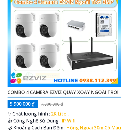
COMBO 4 CAMERA EZVIZ QUAY XOAY NGOÀI TRỜI
5,900,000 ₫
7,000,000 ₫
✨ Chất lượng hình :
2K Lite .
👍 Công Nghệ Sử Dụng :
IP Wifi.
🌙 Khoảng Cách Ban Đêm :
Hồng Ngoại 30m Có Màu