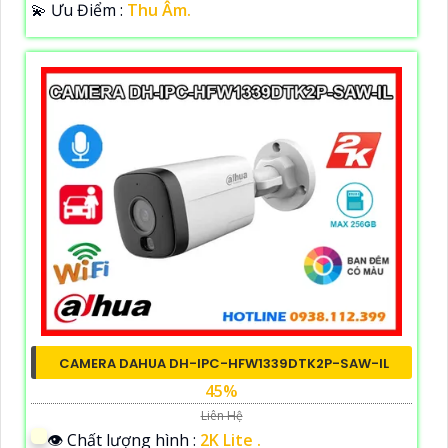
️💫 Ưu Điểm :
Thu Âm.
CAMERA DAHUA DH-IPC-HFW1339DTK2P-SAW-IL
45%
Liên Hệ
👁 Chất lượng hình :
2K Lite .