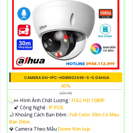
CAMERA DH-IPC-HDBW2249E-S-IL DAHUA
45%
Liên Hệ
️👀 Hình Ành Chất Lượng :
FULL HD 1080P .
🌠 Công Nghệ :
IP POE.
🌙 Khoảng Cách Ban Đêm :
Full Color 30m Có Màu
Ban Ðêm.
💎 Camera Theo Mẫu
Dome Kim loại.