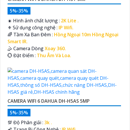
5%-35%
☀️ Hình ảnh chất lượng :
2K Lite .
⚜️ Sử dụng công nghệ :
IP Wifi.
🌈 Tầm Xa Ban Đêm :
Hồng Ngoại 10m Hồng Ngoại
Smart IR.
🤹 Camera Dòng
Xoay 360.
️💮 Đặt Điểm :
Thu Âm Và Loa.
CAMERA WIFI 6 DAHUA DH-H5AS 5MP
5%-35%
💯 Độ Phân giải :
3k .
🌠 Trang Bị Công Nghệ :
IP Wifi.