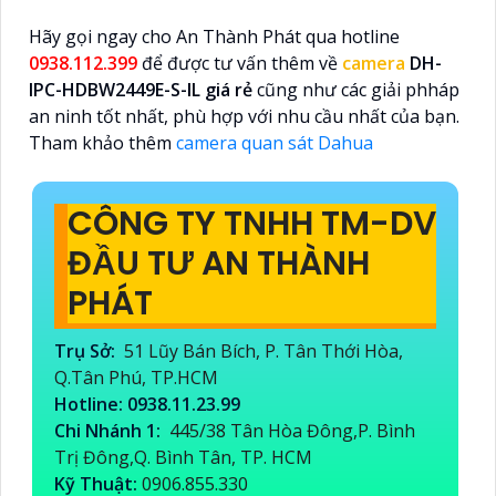
Hãy gọi ngay cho An Thành Phát qua hotline
0938.112.399
để được tư vấn thêm về
camera
DH-
IPC-HDBW2449E-S-IL giá rẻ
cũng như các giải phháp
an ninh tốt nhất, phù hợp với nhu cầu nhất của bạn.
Tham khảo thêm
camera quan sát Dahua
CÔNG TY TNHH TM-DV
ĐẦU TƯ AN THÀNH
PHÁT
Trụ Sở:
51 Lũy Bán Bích, P. Tân Thới Hòa,
Q.Tân Phú, TP.HCM
Hotline: 0938.11.23.99
Chi Nhánh 1:
445/38 Tân Hòa Đông,P. Bình
Trị Đông,Q. Bình Tân, TP. HCM
Kỹ Thuật:
0906.855.330