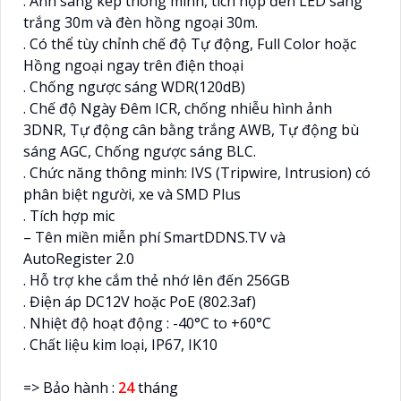
. Ánh sáng kép thông minh, tích hợp đèn LED sáng
trắng 30m và đèn hồng ngoại 30m.
. Có thể tùy chỉnh chế độ Tự động, Full Color hoặc
Hồng ngoại ngay trên điện thoại
. Chống ngược sáng WDR(120dB)
. Chế độ Ngày Đêm ICR, chống nhiễu hình ảnh
3DNR, Tự động cân bằng trắng AWB, Tự động bù
sáng AGC, Chống ngược sáng BLC.
. Chức năng thông minh: IVS (Tripwire, Intrusion) có
phân biệt người, xe và SMD Plus
. Tích hợp mic
– Tên miền miễn phí SmartDDNS.TV và
AutoRegister 2.0
. Hỗ trợ khe cắm thẻ nhớ lên đến 256GB
. Điện áp DC12V hoặc PoE (802.3af)
. Nhiệt độ hoạt động : -40°C to +60°C
. Chất liệu kim loại, IP67, IK10
=> Bảo hành :
24
tháng