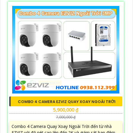
COMBO 4 CAMERA EZVIZ QUAY XOAY NGOÀI TRỜI
5,900,000 ₫
7,000,000 ₫
Combo 4 Camera Quay Xoay Ngoài Trời đến từ nhà
EZVIZ với độ nét cao lên đến 2K và giám sát ban đêm