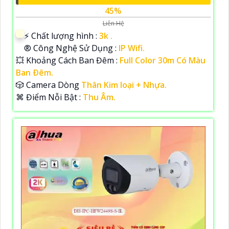
45%
Liên Hệ
️⚡ Chất lượng hình :
3k .
®️ Công Nghệ Sử Dụng :
IP Wifi.
💥 Khoảng Cách Ban Đêm :
Full Color 30m Có Màu
Ban Ðêm.
🎲 Camera Dòng
Thân Kim loại + Nhựa.
️⌘ Điểm Nỗi Bật :
Thu Âm.