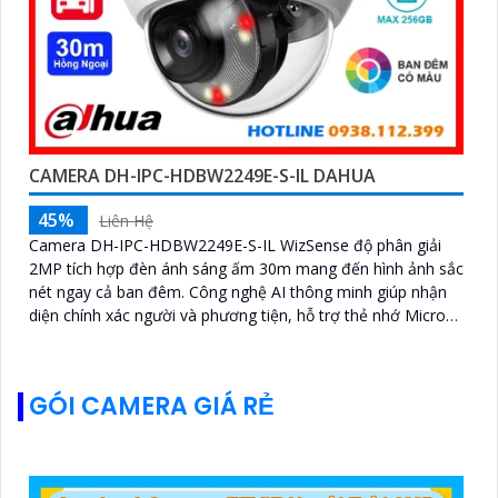
CAMERA DH-IPC-HDBW2249E-S-IL DAHUA
45%
Liên Hệ
Camera DH-IPC-HDBW2249E-S-IL WizSense độ phân giải
2MP tích hợp đèn ánh sáng ấm 30m mang đến hình ảnh sắc
nét ngay cả ban đêm. Công nghệ AI thông minh giúp nhận
diện chính xác người và phương tiện, hỗ trợ thẻ nhớ Micro
SD lên đến 256GB và mic thu âm chất lượng cao
GÓI CAMERA GIÁ RẺ