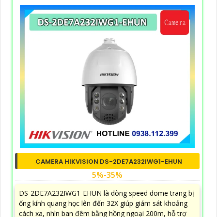
CAMERA HIKVISION DS-2DE7A232IWG1-EHUN
5%-35%
DS-2DE7A232IWG1-EHUN là dòng speed dome trang bị
ống kính quang học lên đến 32X giúp giám sát khoảng
cách xa, nhìn ban đêm bằng hồng ngoại 200m, hỗ trợ