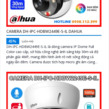
CAMERA DH-IPC-HDBW2449E-S-IL DAHUA
45%
Liên Hệ
DH-IPC-HDBW2449E-S-IL là dòng camera IP Dome Full
Color cao cấp, sở hữu công nghệ ánh sáng kép 30m và độ
phân giải 4MP, mang đến hình ảnh rõ nét sống động cả
ngày lẫn đêm. Camera được tích hợp micro ghi âm cùng
tính năng nhận diện người và phương tiện, giúp giám sát an
ninh hiệu quả