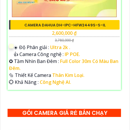
CAMERA DAHUA DH-IPC-HFW2449S-S-IL
2,600,000 ₫
3,780,000 ₫
☀️ Độ Phân giải :
Ultra 2k .
👍 Camera Công nghệ :
IP POE.
✪ Tầm Nhìn Ban Đêm :
Full Color 30m Có Màu Ban
Đêm.
🔩 Thiết Kế Camera
Thân Kim Loại.
️💮 Khả Năng :
Công Nghệ AI.
GÓI CAMERA GIÁ RẺ BÁN CHẠY