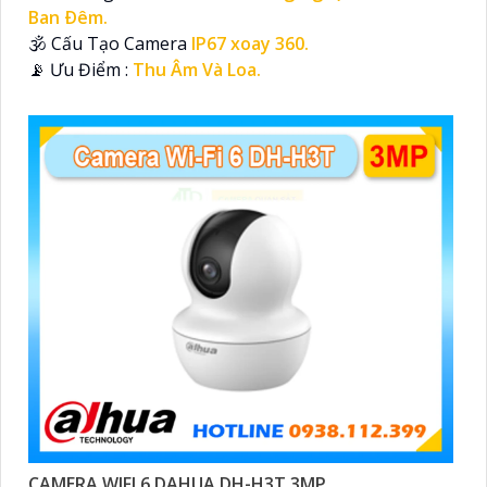
Ban Ðêm.
🕉️ Cấu Tạo Camera
IP67 xoay 360.
️📡 Ưu Điểm :
Thu Âm Và Loa.
CAMERA WIFI 6 DAHUA DH-H3T 3MP