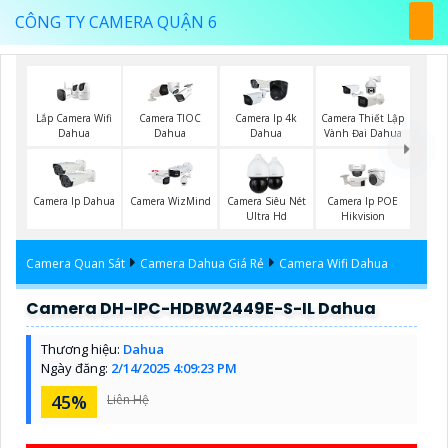
CÔNG TY CAMERA QUẬN 6
Lắp Camera Wifi
Camera TIOC
Camera Ip 4k
Camera Thiết Lập
Dahua
Dahua
Dahua
Vành Đai Dahua
Camera Ip Dahua
Camera WizMind
Camera Siêu Nét
Camera Ip POE
Ultra Hd
Hikvision
Camera Quan Sát
Camera Dahua Giá Rẻ
Camera Wifi Dahua
Camera DH-IPC-HDBW2449E-S-IL Dahua
Thương hiệu:
Dahua
Ngày đăng:
2/14/2025 4:09:23 PM
45%
Liên Hệ