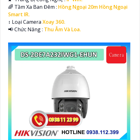
🌈 Tầm Xa Ban Đêm :
Hồng Ngoại 20m Hồng Ngoại
Smart IR.
↕️ Loại Camera
Xoay 360.
️📢 Chức Năng :
Thu Âm Và Loa.