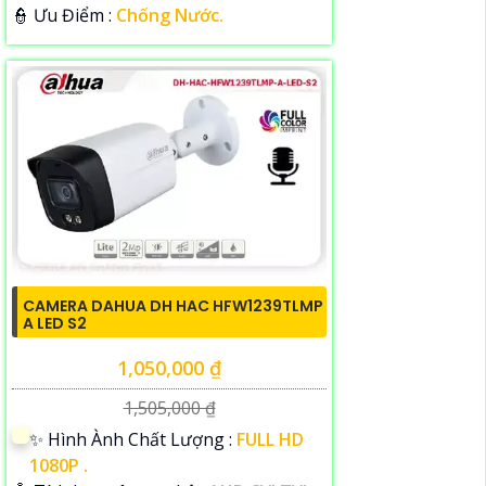
️👮 Ưu Điểm :
Chống Nước.
CAMERA DAHUA DH HAC HFW1239TLMP
A LED S2
1,050,000 ₫
1,505,000 ₫
✨ Hình Ành Chất Lượng :
FULL HD
1080P .