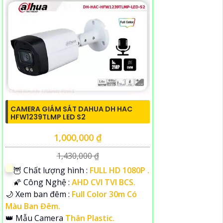
CAMERA GIÁM SÁT DAHUA DH HAC
HFW1239TLMP LED S2
1,000,000 ₫
1,430,000 ₫
🦉 Chất lượng hình :
FULL HD 1080P .
🌠 Công Nghệ :
AHD CVI TVI BCS.
🌙 Xem ban đêm :
Full Color 30m Có
Màu Ban Đêm.
👑 Mẫu Camera
Thân Plastic.