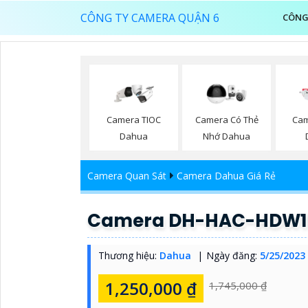
CÔNG TY CAMERA QUẬN 6
CÔNG
Camera TIOC
Camera Có Thẻ
Cam
Dahua
Nhớ Dahua
Camera Quan Sát
Camera Dahua Giá Rẻ
Camera DH-HAC-HDW15
Thương hiệu:
Dahua
Ngày đăng:
5/25/2023
1,250,000 ₫
1,745,000 ₫