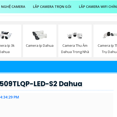
 NGHỆ CAMERA
LẮP CAMERA TRỌN GÓI
LẮP CAMERA WIFI CHÍ
era Ip 3k
Camera Ip Dahua
Camera Thu Âm
Camera Ip 
Dahua
Dahua Trong Nhà
Trụ Dahu
09TLQP-LED-S2 Dahua
 4:34:29 PM