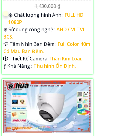
1,430,000 ₫
☀️ Chất lượng hình Ảnh :
FULL HD
1080P .
✳️ Sử dụng công nghệ :
AHD CVI TVI
BCS.
💡 Tầm Nhìn Ban Đêm :
Full Color 40m
Có Màu Ban Đêm.
🎲 Thiết Kế Camera
Thân Kim Loại.
️ƒ Khả Năng :
Thu hình Ổn Định.