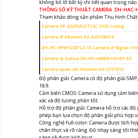
không bỏ lỡ bất kỳ chi tiết quan trọng nào
THÔNG SỐ KỸ THUẬT CAMERA DH-HAC-H
Tham khảo dòng sản phẩm Thu hình Chất 
Camera VP-2224SA|ST|SC Chất Lượng
Camera IP Kbvision KX-A2012N3-R
DH-IPC-HFW1230TL2-S5 Camera IP Ngoài Trờ
Camera Ip Dahua DH-IPC-HDBW1431EP-S4
Camera quan sát kbvision KX-CF2101S
Độ phân giải: Camera có độ phân giải 5MP, c
16:9.
Cảm biến CMOS: Camera sử dụng cảm biến C
xác và độ tương phản tốt.
Hỗ trợ độ phân giải: Camera hỗ trợ các đ
phép bạn lựa chọn độ phân giải phù hợp vớ
Công nghệ full-color: Camera được tích hợp
chân thực và rõ ràng. Độ nhạy sáng tối thi
sáng sẽ được kích hoạt.