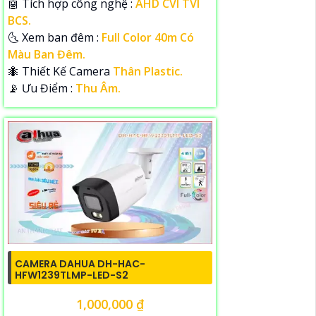
🤖️ Tích hợp công nghệ :
AHD CVI TVI
BCS.
🌜 Xem ban đêm :
Full Color 40m Có
Màu Ban Đêm.
🐜 Thiết Kế Camera
Thân Plastic.
️📡 Ưu Điểm :
Thu Âm.
CAMERA DAHUA DH-HAC-
HFW1239TLMP-LED-S2
1,000,000 ₫