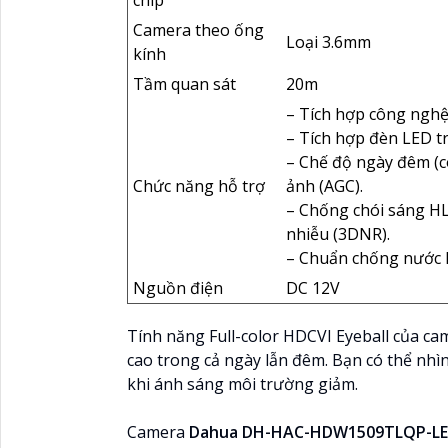
chip
Camera theo ống
Loại 3.6mm
kính
Tầm quan sát
20m
– Tích hợp công nghệ 
– Tích hợp đèn LED t
– Chế độ ngày đêm (c
Chức năng hỗ trợ
ảnh (AGC).
– Chống chói sáng H
nhiễu (3DNR).
– Chuẩn chống nước 
Nguồn điện
DC 12V
Tính năng Full-color HDCVI Eyeball của c
cao trong cả ngày lẫn đêm. Bạn có thể nhìn
khi ánh sáng môi trường giảm.
Camera
Dahua DH-HAC-HDW1509TLQP-L