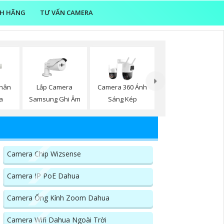
NH HÃNG
TƯ VẤN CAMERA
Lắp Camera
Thân
Camera 360 Ánh
Samsung Ghi Âm
a
Sáng Kép
Camera Chip Wizsense
Camera IP PoE Dahua
Camera Ống Kính Zoom Dahua
Camera Wifi Dahua Ngoài Trời