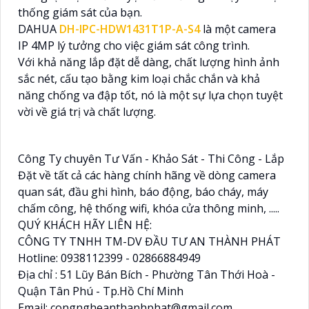
thống giám sát của bạn.
DAHUA
DH-IPC-HDW1431T1P-A-S4
là một camera
IP 4MP lý tưởng cho việc giám sát công trình.
Với khả năng lắp đặt dễ dàng, chất lượng hình ảnh
sắc nét, cấu tạo bằng kim loại chắc chắn và khả
năng chống va đập tốt, nó là một sự lựa chọn tuyệt
vời về giá trị và chất lượng.
Công Ty chuyên Tư Vấn - Khảo Sát - Thi Công - Lắp
Đặt về tất cả các hàng chính hãng về dòng camera
quan sát, đầu ghi hình, báo động, báo cháy, máy
chấm công, hệ thống wifi, khóa cửa thông minh, .....
QUÝ KHÁCH HÃY LIÊN HỆ:
CÔNG TY TNHH TM-DV ĐẦU TƯ AN THÀNH PHÁT
Hotline: 0938112399 - 02866884949
Địa chỉ : 51 Lũy Bán Bích - Phường Tân Thới Hoà -
Quận Tân Phú - Tp.Hồ Chí Minh
Email: congngheanthanhphat@gmail.com