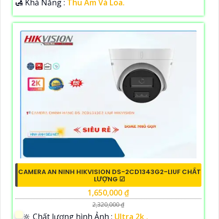
️🛃 Khả Năng :
Thu Âm Và Loa.
CAMERA AN NINH HIKVISION DS-2CD1343G2-LIUF CHẤT
LƯỢNG ☑
1,650,000 ₫
2,320,000 ₫
🔆 Chất lượng hình Ảnh :
Ultra 2k .