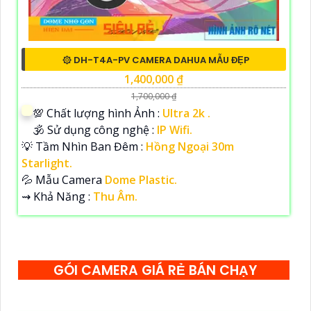
۞ DH-T4A-PV CAMERA DAHUA MẪU ĐẸP
1,400,000 ₫
1,700,000 ₫
💯 Chất lượng hình Ảnh :
Ultra 2k .
🕉️ Sử dụng công nghệ :
IP Wifi.
💡 Tầm Nhìn Ban Đêm :
Hồng Ngoại 30m
Starlight.
💦 Mẫu Camera
Dome Plastic.
️⇝ Khả Năng :
Thu Âm.
GÓI CAMERA GIÁ RẺ BÁN CHẠY