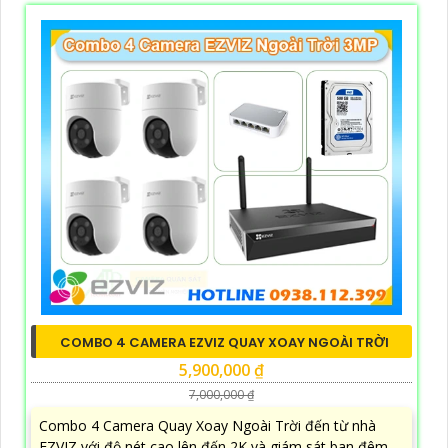
COMBO 4 CAMERA EZVIZ QUAY XOAY NGOÀI TRỜI
5,900,000 ₫
7,000,000 ₫
Combo 4 Camera Quay Xoay Ngoài Trời đến từ nhà
EZVIZ với độ nét cao lên đến 2K và giám sát ban đêm