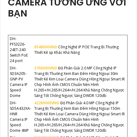
CAMERA TƯƠNG ỨNG VỚI
BẠN
DH-
PFS3226-
8548000VNÐ
Công Nghệ IP POE Trang Bị Thường
24ET-240
Thiết Kế sp Khác Khả Năng
Switch PoE
24 port
DH-
3706000VNÐ
Độ Phân Giải 2.0 MP Công Nghệ IP
SD3A205-
Trang Bị Thường Xem Ban Đêm Hồng Ngoại 30m
GNP-PV
Thiết Kế Kim Loại Camera Dùng Hồng Ngoại Smart IR
Camera IP
Chip Hình Ảnh CMOS Chuẩn Nén Hình
Speed
H.265+/H.265/H.264+/H.264 Khả Năng Chống Ngược
Dome
Sáng Tốt Chống Ngược Sáng DWDR 120db
DH-
42280000VNÐ
Độ Phân Giải 4.0 MP Công Nghệ IP
SD5A432XA-
Trang Bị Thường Xem Ban Đêm Hồng Ngoại 150m
HNR
Thiết Kế Kim Loại Camera Dùng Hồng Ngoại Smart IR
Camera IP
Chip Hình Ảnh CMOS Chuẩn Nén Hình
Speed
H.265+/H.265/H.264+/H.264 Khả Năng Chống Ngược
Dome 4MP
Sáng Tốt Chống Ngược Sáng DWDR 120db