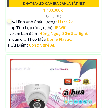
DH-T4A-LED CAMERA DAHUA SẮT NÉT
1,400,000 ₫
1,700,000 ₫
️👀 Hình Ành Chất Lượng :
Ultra 2k .
🤖️ Tích hợp công nghệ :
IP Wifi.
🌜 Xem ban đêm :
Hồng Ngoại 30m Starlight.
🎼️ Camera Theo Mẫu
Dome Plastic.
️ƒ Ưu Điểm :
Công Nghệ AI.