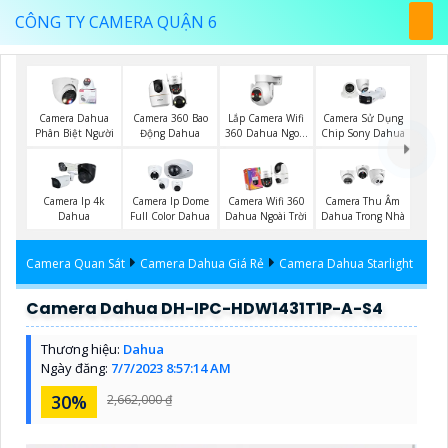
CÔNG TY CAMERA QUẬN 6
Lắp Camera Wifi
Camera Dahua
Camera 360 Bao
Camera Sử Dụng
360 Dahua Ngoài
Phân Biệt Người
Động Dahua
Chip Sony Dahua
Trời
Camera Ip 4k
Camera Ip Dome
Camera Wifi 360
Camera Thu Âm
Dahua
Full Color Dahua
Dahua Ngoài Trời
Dahua Trong Nhà
Camera Quan Sát
Camera Dahua Giá Rẻ
Camera Dahua Starlight
Camera Dahua DH-IPC-HDW1431T1P-A-S4
Thương hiệu:
Dahua
Ngày đăng:
7/7/2023 8:57:14 AM
30%
2,662,000 ₫