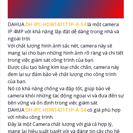
HDW1431T1P-A-S4 MANG
LẠI HIỆU QUẢ
DAHUA
DH-IPC-HDW1431T1P-A-S4
là một camera
IP 4MP với khả năng lắp đặt dễ dàng trong nhà và
ngoài trời.
Với chất lượng hình ảnh sắc nét, camera này sẽ
mang lại cho bạn những hình ảnh rõ ràng và chi tiết
trong việc giám sát công trình của bạn.
Được cấu tạo bằng kim loại chắc chắn, camera này
đem lại sự đảm bảo về chất lượng cho công trình
của bạn.
Nó có khả năng chống va đập tốt, giúp bảo vệ
camera khỏi những tác động ngoại vi và đưa đến sự
bền vững và ổn định trong việc giám sát.
DAHUA
DH-IPC-HDW1431T1P-A-S4
có giá phù hợp
với nhiều công trình.
Đây là một Camera chất lượng với giá cả hợp lý,
mang lại hiệu suất tuyệt vời và đáng tin cậy cho hệ