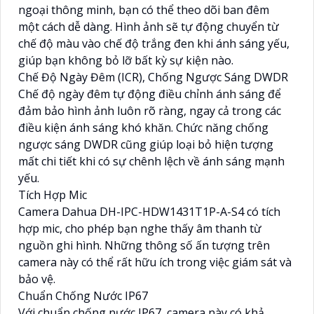
ngoại thông minh, bạn có thể theo dõi ban đêm
một cách dễ dàng. Hình ảnh sẽ tự động chuyển từ
chế độ màu vào chế độ trắng đen khi ánh sáng yếu,
giúp bạn không bỏ lỡ bất kỳ sự kiện nào.
Chế Độ Ngày Đêm (ICR), Chống Ngược Sáng DWDR
Chế độ ngày đêm tự động điều chỉnh ánh sáng để
đảm bảo hình ảnh luôn rõ ràng, ngay cả trong các
điều kiện ánh sáng khó khăn. Chức năng chống
ngược sáng DWDR cũng giúp loại bỏ hiện tượng
mất chi tiết khi có sự chênh lệch về ánh sáng mạnh
yếu.
Tích Hợp Mic
Camera Dahua DH-IPC-HDW1431T1P-A-S4 có tích
hợp mic, cho phép bạn nghe thấy âm thanh từ
nguồn ghi hình. Những thông số ấn tượng trên
camera này có thể rất hữu ích trong việc giám sát và
bảo vệ.
Chuẩn Chống Nước IP67
Với chuẩn chống nước IP67, camera này có khả