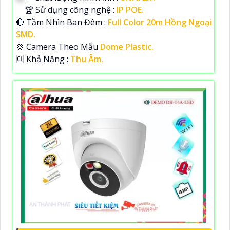
🏆 Sử dụng công nghệ :
IP POE.
🔴 Tầm Nhìn Ban Đêm :
Full Color 20m Hồng Ngoại
SMD.
💢 Camera Theo Mẫu
Dome Plastic.
️🆑 Khả Năng :
Thu Âm.