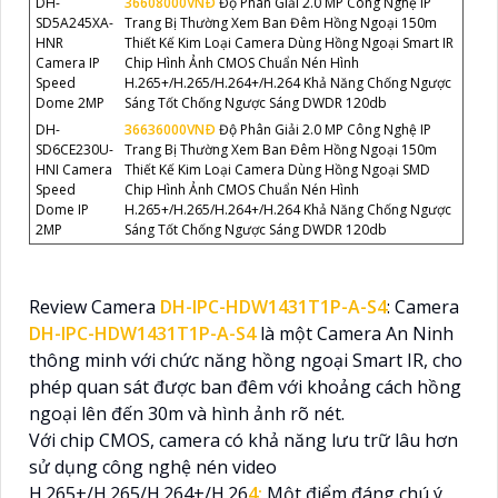
DH-
36608000VNÐ
Độ Phân Giải 2.0 MP Công Nghệ IP
SD5A245XA-
Trang Bị Thường Xem Ban Đêm Hồng Ngoại 150m
HNR
Thiết Kế Kim Loại Camera Dùng Hồng Ngoại Smart IR
Camera IP
Chip Hình Ảnh CMOS Chuẩn Nén Hình
Speed
H.265+/H.265/H.264+/H.264 Khả Năng Chống Ngược
Dome 2MP
Sáng Tốt Chống Ngược Sáng DWDR 120db
DH-
36636000VNÐ
Độ Phân Giải 2.0 MP Công Nghệ IP
SD6CE230U-
Trang Bị Thường Xem Ban Đêm Hồng Ngoại 150m
HNI Camera
Thiết Kế Kim Loại Camera Dùng Hồng Ngoại SMD
Speed
Chip Hình Ảnh CMOS Chuẩn Nén Hình
Dome IP
H.265+/H.265/H.264+/H.264 Khả Năng Chống Ngược
2MP
Sáng Tốt Chống Ngược Sáng DWDR 120db
Review Camera
DH-IPC-HDW1431T1P-A-S4
: Camera
DH-IPC-HDW1431T1P-A-S4
là một Camera An Ninh
thông minh với chức năng hồng ngoại Smart IR, cho
phép quan sát được ban đêm với khoảng cách hồng
ngoại lên đến 30m và hình ảnh rõ nét.
Với chip CMOS, camera có khả năng lưu trữ lâu hơn
sử dụng công nghệ nén video
H.265+/H.265/H.264+/H.26
4:
Một điểm đáng chú ý