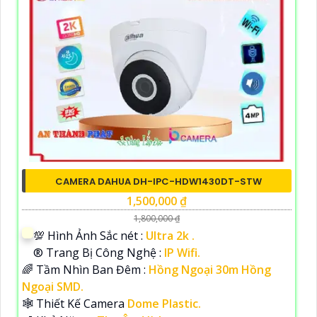
CAMERA DAHUA DH-IPC-HDW1430DT-STW
1,500,000 ₫
1,800,000 ₫
💯 Hình Ảnh Sắc nét :
Ultra 2k .
®️ Trang Bị Công Nghệ :
IP Wifi.
🌈 Tầm Nhìn Ban Đêm :
Hồng Ngoại 30m Hồng
Ngoại SMD.
🕸️ Thiết Kế Camera
Dome Plastic.