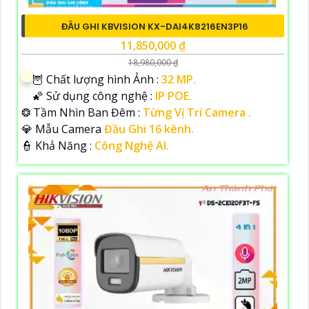
ĐẦU GHI KBVISION KX-DAI4K8216EN3P16
11,850,000 ₫
18,980,000 ₫
🦉 Chất lượng hình Ảnh :
32 MP.
🌠 Sử dụng công nghệ :
IP POE.
❂ Tầm Nhìn Ban Đêm :
Từng Vị Trí Camera .
💎 Mẫu Camera
Đầu Ghi 16 kênh.
️👮 Khả Năng :
Công Nghệ AI.