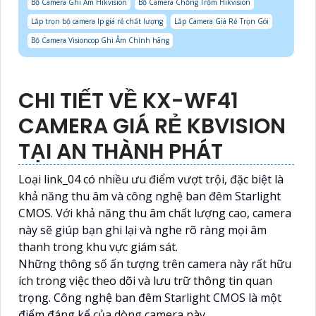
Bộ Camera Ghi Âm Hikvision
Bộ Camera Chống Trộm Hikvision
Lắp trọn bộ camera Ip giá rẻ chất lượng
Lắp Camera Giá Rẻ Trọn Gói
Bộ Camera Visioncop Ghi Âm Chính hãng
CHI TIẾT VỀ KX-WF41
CAMERA GIÁ RẺ KBVISION
TẠI AN THÀNH PHÁT
Loại link_04 có nhiều ưu điểm vượt trội, đặc biệt là
khả năng thu âm và công nghệ ban đêm Starlight
CMOS. Với khả năng thu âm chất lượng cao, camera
này sẽ giúp bạn ghi lại và nghe rõ ràng mọi âm
thanh trong khu vực giám sát.
Những thông số ấn tượng trên camera này rất hữu
ích trong việc theo dõi và lưu trữ thông tin quan
trọng. Công nghệ ban đêm Starlight CMOS là một
điểm đáng kể của dòng camera này.