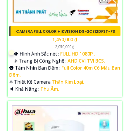
CAMERA FULL COLOR HIKVISION DS-2CE12DF3T-FS
1,450,000 ₫
2,050,000 ₫
👁 Hình Ảnh Sắc nét :
FULL HD 1080P .
✳️ Trang Bị Công Nghệ :
AHD CVI TVI BCS.
🌚 Tầm Nhìn Ban Đêm :
Full Color 40m Có Màu Ban
Đêm.
❄ Thiết Kế Camera
Thân Kim Loại.
️🔈 Khả Năng :
Thu Âm.