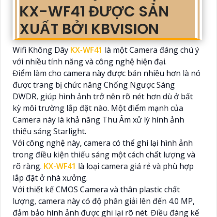
KX-WF41 ĐƯỢC SẢN
XUẤT BỞI KBVISION
Wifi Không Dây
KX-WF41
là một Camera đáng chú ý
với nhiều tính năng và công nghệ hiện đại.
Điểm làm cho camera này được bán nhiều hơn là nó
được trang bị chức năng Chống Ngược Sáng
DWDR, giúp hình ảnh trở nên rõ nét hơn dù ở bất
kỳ môi trường lắp đặt nào. Một điểm mạnh của
Camera này là khả năng Thu Âm xử lý hình ảnh
thiếu sáng Starlight.
Với công nghệ này, camera có thể ghi lại hình ảnh
trong điều kiện thiếu sáng một cách chất lượng và
rõ ràng.
KX-WF41
là loại camera giá rẻ và phù hợp
lắp đặt ở nhà xưởng.
Với thiết kế CMOS Camera và thân plastic chất
lượng, camera này có độ phân giải lên đến 4.0 MP,
đảm bảo hình ảnh được ghi lại rõ nét. Điều đáng kể