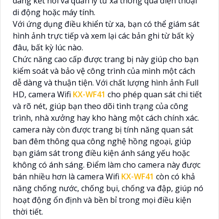
dàng kết nối và quản lý từ xa thông qua điện thoại
di động hoặc máy tính.
Với ứng dụng điều khiển từ xa, bạn có thể giám sát
hình ảnh trực tiếp và xem lại các bản ghi từ bất kỳ
đâu, bất kỳ lúc nào.
Chức năng cao cấp được trang bị này giúp cho bạn
kiểm soát và bảo vệ công trình của mình một cách
dễ dàng và thuận tiện. Với chất lượng hình ảnh Full
HD, camera Wifi
KX-WF41
cho phép quan sát chi tiết
và rõ nét, giúp bạn theo dõi tình trạng của công
trình, nhà xưởng hay kho hàng một cách chính xác.
camera này còn được trang bị tính năng quan sát
ban đêm thông qua công nghệ hồng ngoại, giúp
bạn giám sát trong điều kiện ánh sáng yếu hoặc
không có ánh sáng. Điểm làm cho camera này được
bán nhiều hơn là camera Wifi
KX-WF41
còn có khả
năng chống nước, chống bụi, chống va đập, giúp nó
hoạt động ổn định và bền bỉ trong mọi điều kiện
thời tiết.