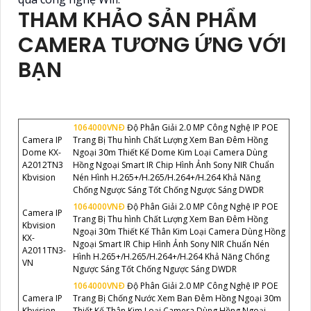
THAM KHẢO SẢN PHẨM
CAMERA TƯƠNG ỨNG VỚI
BẠN
1064000VNÐ
Độ Phân Giải 2.0 MP Công Nghệ IP POE
Camera IP
Trang Bị Thu hình Chất Lượng Xem Ban Đêm Hồng
Dome KX-
Ngoại 30m Thiết Kế Dome Kim Loại Camera Dùng
A2012TN3
Hồng Ngoại Smart IR Chip Hình Ảnh Sony NIR Chuẩn
Kbvision
Nén Hình H.265+/H.265/H.264+/H.264 Khả Năng
Chống Ngược Sáng Tốt Chống Ngược Sáng DWDR
1064000VNÐ
Độ Phân Giải 2.0 MP Công Nghệ IP POE
Camera IP
Trang Bị Thu hình Chất Lượng Xem Ban Đêm Hồng
Kbvision
Ngoại 30m Thiết Kế Thân Kim Loại Camera Dùng Hồng
KX-
Ngoại Smart IR Chip Hình Ảnh Sony NIR Chuẩn Nén
A2011TN3-
Hình H.265+/H.265/H.264+/H.264 Khả Năng Chống
VN
Ngược Sáng Tốt Chống Ngược Sáng DWDR
1064000VNÐ
Độ Phân Giải 2.0 MP Công Nghệ IP POE
Camera IP
Trang Bị Chống Nước Xem Ban Đêm Hồng Ngoại 30m
Kbvision
Thiết Kế Thân Kim Loại Camera Dùng Hồng Ngoại