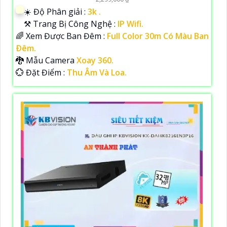
☀️ Độ Phân giải :
3k .
⚒ Trang Bị Công Nghệ :
IP Wifi.
🌈 Xem Được Ban Đêm :
Full Color 30m Có Màu Ban
Ðêm.
🐉️ Mẫu Camera
Xoay 360.
️💮 Đặt Điểm :
Thu Âm Và Loa.