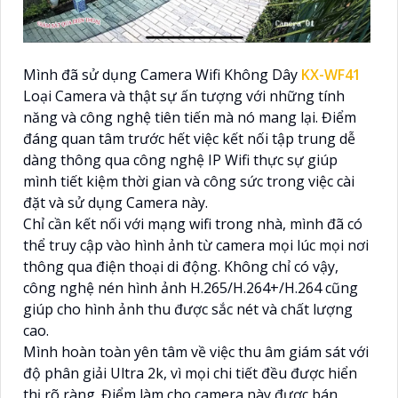
Mình đã sử dụng Camera Wifi Không Dây
KX-WF41
Loại Camera và thật sự ấn tượng với những tính
năng và công nghệ tiên tiến mà nó mang lại. Điểm
đáng quan tâm trước hết việc kết nối tập trung dễ
dàng thông qua công nghệ IP Wifi thực sự giúp
mình tiết kiệm thời gian và công sức trong việc cài
đặt và sử dụng Camera này.
Chỉ cần kết nối với mạng wifi trong nhà, mình đã có
thể truy cập vào hình ảnh từ camera mọi lúc mọi nơi
thông qua điện thoại di động. Không chỉ có vậy,
công nghệ nén hình ảnh H.265/H.264+/H.264 cũng
giúp cho hình ảnh thu được sắc nét và chất lượng
cao.
Mình hoàn toàn yên tâm về việc thu âm giám sát với
độ phân giải Ultra 2k, vì mọi chi tiết đều được hiển
thị rõ ràng. Điểm làm cho camera này được bán