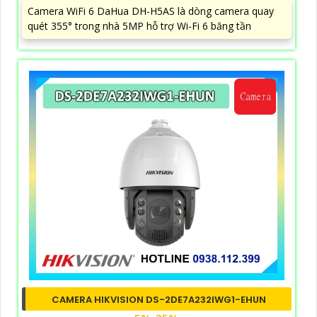
Camera WiFi 6 DaHua DH-H5AS là dòng camera quay
quét 355° trong nhà 5MP hỗ trợ Wi-Fi 6 băng tần
CAMERA HIKVISION DS-2DE7A232IWG1-EHUN