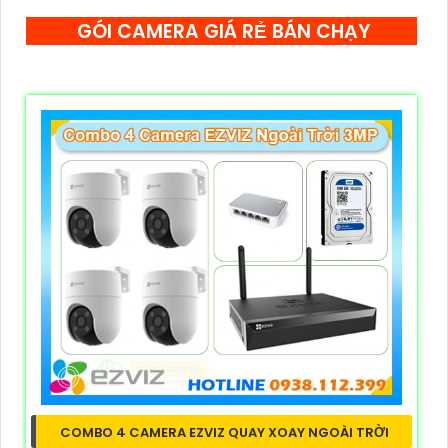
GÓI CAMERA GIÁ RẺ BÁN CHẠY
COMBO 4 CAMERA EZVIZ QUAY XOAY NGOÀI TRỜI