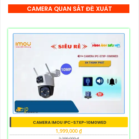
CAMERA QUAN SÁT ĐỀ XUẤT
CAMERA IMOU IPC-S7XP-10M0WED
1,999,000 ₫
2,299,000 ₫