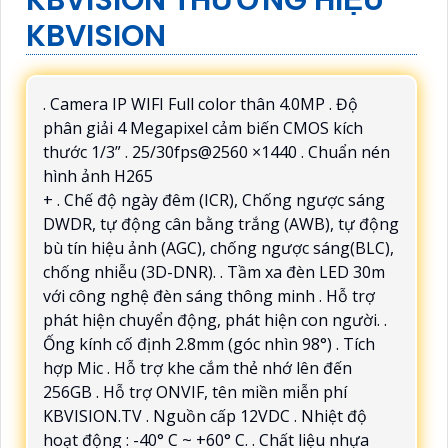
KBVISION
. Camera IP WIFI Full color thân 4.0MP . Độ
phân giải 4 Megapixel cảm biến CMOS kích
thước 1/3” . 25/30fps@2560 ×1440 . Chuẩn nén
hình ảnh H265
+ . Chế độ ngày đêm (ICR), Chống ngược sáng
DWDR, tự động cân bằng trắng (AWB), tự động
bù tín hiệu ảnh (AGC), chống ngược sáng(BLC),
chống nhiễu (3D-DNR). . Tầm xa đèn LED 30m
với công nghệ đèn sáng thông minh . Hỗ trợ
phát hiện chuyển động, phát hiện con người. .
Ống kính cố định 2.8mm (góc nhìn 98°) . Tích
hợp Mic . Hỗ trợ khe cắm thẻ nhớ lên đến
256GB . Hỗ trợ ONVIF, tên miền miễn phí
KBVISION.TV . Nguồn cấp 12VDC . Nhiệt độ
hoạt động : -40° C ~ +60° C. . Chất liệu nhựa