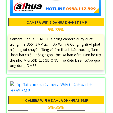
CAMERA WIFI 6 DAHUA DH-H3T 3MP
5%-35%
Camera Dahua DH-H3T là dòng camera quay quét
trong nhà 355° 3MP tích hợp Wi-Fi 6 Công nghệ AI phát
hiện người chuyển động và âm thanh bất thường đàm
thoại hai chiều, hồng ngoại tầm xa ban đêm 10m hỗ trợ
thẻ nhớ MicroSD 256GB ONVIF và điều khiển từ xa qua
ứng dụng DMSS
CAMERA WIFI 6 DAHUA DH-H5AS 5MP
5%-35%