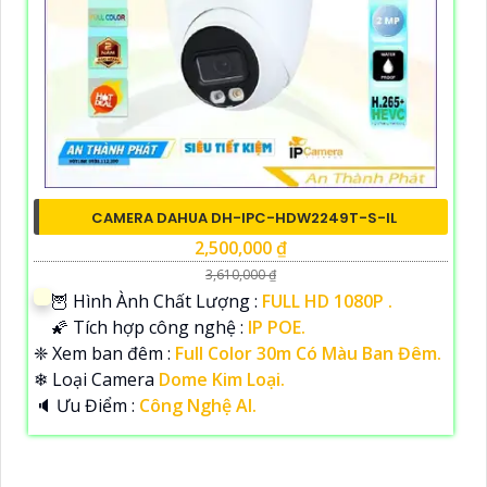
CAMERA DAHUA DH-IPC-HDW2249T-S-IL
2,500,000 ₫
3,610,000 ₫
🦉 Hình Ành Chất Lượng :
FULL HD 1080P .
🌠 Tích hợp công nghệ :
IP POE.
❈ Xem ban đêm :
Full Color 30m Có Màu Ban Đêm.
❄ Loại Camera
Dome Kim Loại.
️🔈 Ưu Điểm :
Công Nghệ AI.