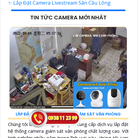
✨ Lắp Đặt Camera Livestream Sân Cầu Lông
TIN TỨC CAMERA MỚI NHẤT
LẮP ĐẶT HỆ THỐNG CAMERA GIÁM SÁT VĂN PHÒNG
Chúng tôi là một công ty chuyên cung cấp dịch vụ lắp đặt
hệ thống camera giám sát văn phòng chất lượng cao. Với
kinh nghiệm nhiều năm trong lĩnh vực này, chúng tôi cam