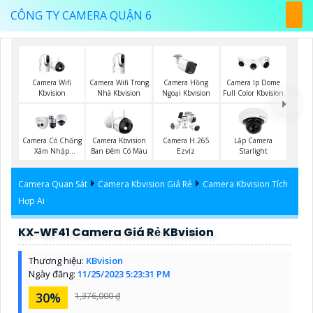
CÔNG TY CAMERA QUẬN 6
Camera Wifi
Camera Wifi Trong
Camera Hồng
Camera Ip Dome
Kbvision
Nhà Kbvision
Ngoại Kbvision
Full Color Kbvision
Camera Có Chống
Camera Kbvision
Camera H.265
Lắp Camera
Xâm Nhập
Ban Đêm Có Màu
Ezviz
Starlight
Kbvision
Camera Quan Sát
Camera Kbvision Giá Rẻ
Camera Kbvision Tích
Hợp Ai
KX-WF41 Camera Giá Rẻ KBvision
Thương hiệu:
KBvision
Ngày đăng:
11/25/2023 5:23:31 PM
30%
1,376,000 ₫