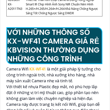
KX-
Smart IR Chip Hình Ảnh Sony NIR Chuẩn Nén Hình
A2011TN3
H.265+/H.265/H.264+/H.264 Khả Năng Chống Ngược
Sáng Tốt Chống Ngược Sáng DWDR
VỚI NHỮNG THÔNG SỐ
KX-WF41 CAMERA GIÁ RẺ
KBVISION THƯỜNG DỤNG
NHỮNG CÔNG TRÌNH
Camera Wifi
KX-WF41
là một giải pháp lý tưởng cho
công trình ngoài trời, nhà xưởng kho hàng, nhà
máy sản xuất Camera nhẹ và tinh tế.
Với thiết kế nhựa Plastic đẹp mắt, nó phù hợp lắp
đặt ở những vị trí mỹ thuật cao, góp phần tạo nên
không gian làm việc chuyên nghiệp và hiện đại.
Camera này được trang bị kết nối Wifi, giúp bạn dễ