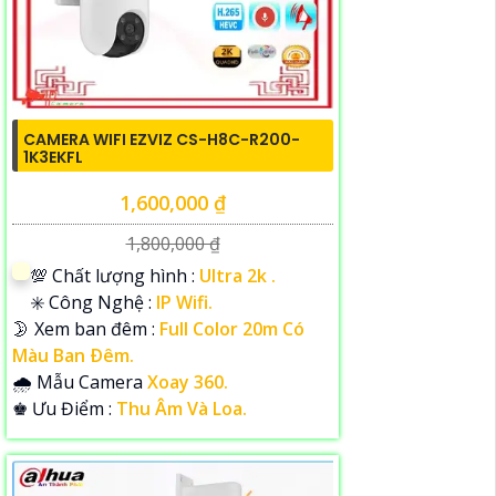
CAMERA WIFI EZVIZ CS-H8C-R200-
1K3EKFL
1,600,000 ₫
1,800,000 ₫
💯 Chất lượng hình :
Ultra 2k .
✳️ Công Nghệ :
IP Wifi.
🌛 Xem ban đêm :
Full Color 20m Có
Màu Ban Ðêm.
🌧️ Mẫu Camera
Xoay 360.
️♚ Ưu Điểm :
Thu Âm Và Loa.