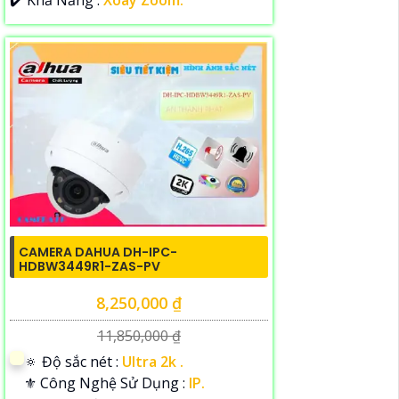
️✔️ Khả Năng :
Xoay Zoom.
CAMERA DAHUA DH-IPC-
HDBW3449R1-ZAS-PV
8,250,000 ₫
11,850,000 ₫
🔅 Độ sắc nét :
Ultra 2k .
⚜️ Công Nghệ Sử Dụng :
IP.