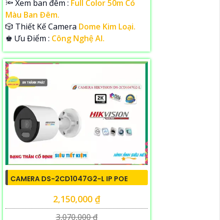
🔦 Xem ban đêm :
Full Color 50m Có
Màu Ban Đêm.
🎲 Thiết Kế Camera
Dome Kim Loại.
️♚ Ưu Điểm :
Công Nghệ AI.
CAMERA DS-2CD1047G2-L IP POE
2,150,000 ₫
3,070,000 ₫