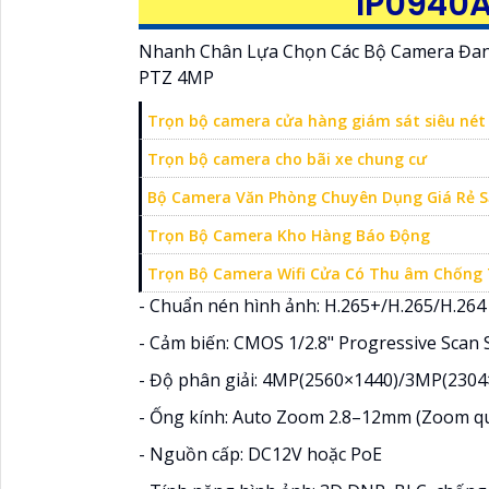
IP0940
Nhanh Chân Lựa Chọn Các Bộ Camera Đang
PTZ 4MP
Trọn bộ camera cửa hàng giám sát siêu nét
Trọn bộ camera cho bãi xe chung cư
Bộ Camera Văn Phòng Chuyên Dụng Giá Rẻ S
Trọn Bộ Camera Kho Hàng Báo Động
Trọn Bộ Camera Wifi Cửa Có Thu âm Chống
- Chuẩn nén hình ảnh: H.265+/H.265/H.264
- Cảm biến: CMOS 1/2.8" Progressive Scan S
- Độ phân giải: 4MP(2560×1440)/3MP(230
- Ống kính: Auto Zoom 2.8–12mm (Zoom q
- Nguồn cấp: DC12V hoặc PoE