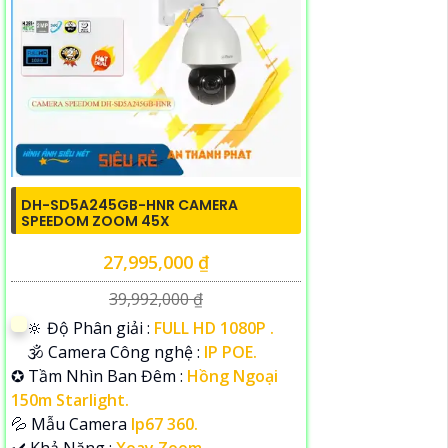
DH-SD5A245GB-HNR CAMERA
SPEEDOM ZOOM 45X
27,995,000 ₫
39,992,000 ₫
🔆 Độ Phân giải :
FULL HD 1080P .
🕉️ Camera Công nghệ :
IP POE.
✪ Tầm Nhìn Ban Đêm :
Hồng Ngoại
150m Starlight.
💦 Mẫu Camera
Ip67 360.