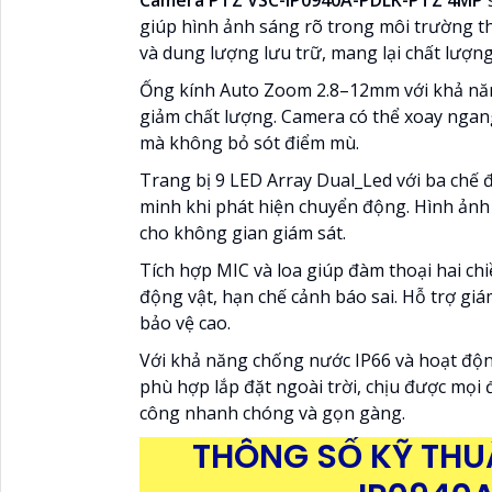
Camera PTZ VSC-IP0940A-PDLK-PTZ 4MP
s
giúp hình ảnh sáng rõ trong môi trường t
và dung lượng lưu trữ, mang lại chất lượn
Ống kính Auto Zoom 2.8–12mm với khả năn
giảm chất lượng. Camera có thể xoay ngang
mà không bỏ sót điểm mù.
Trang bị 9 LED Array Dual_Led với ba chế 
minh khi phát hiện chuyển động. Hình ảnh 
cho không gian giám sát.
Tích hợp MIC và loa giúp đàm thoại hai ch
động vật, hạn chế cảnh báo sai. Hỗ trợ gi
bảo vệ cao.
Với khả năng chống nước IP66 và hoạt độn
phù hợp lắp đặt ngoài trời, chịu được mọi đ
công nhanh chóng và gọn gàng.
THÔNG SỐ KỸ THU