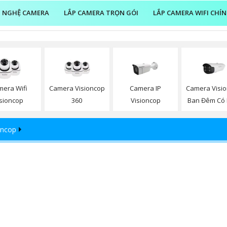
 NGHỆ CAMERA
LẮP CAMERA TRỌN GÓI
LẮP CAMERA WIFI CHÍ
mera Wifi
Camera Visioncop
Camera IP
Camera Visi
isioncop
360
Visioncop
Ban Đêm Có
oncop