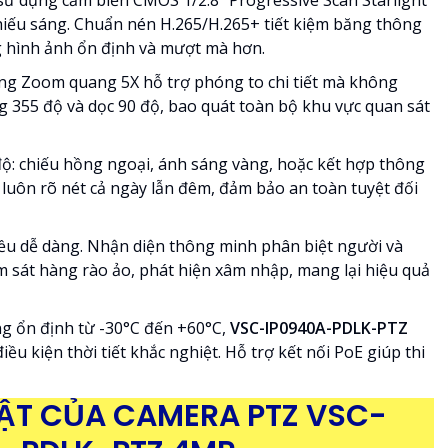
ử dụng cảm biến CMOS 1/2.8" Progressive Scan Starlight
hiếu sáng. Chuẩn nén H.265/H.265+ tiết kiệm băng thông
g hình ảnh ổn định và mượt mà hơn.
g Zoom quang 5X hỗ trợ phóng to chi tiết mà không
 355 độ và dọc 90 độ, bao quát toàn bộ khu vực quan sát
độ: chiếu hồng ngoại, ánh sáng vàng, hoặc kết hợp thông
luôn rõ nét cả ngày lẫn đêm, đảm bảo an toàn tuyệt đối
iều dễ dàng. Nhận diện thông minh phân biệt người và
ám sát hàng rào ảo, phát hiện xâm nhập, mang lại hiệu quả
g ổn định từ -30°C đến +60°C,
VSC-IP0940A-PDLK-PTZ
iều kiện thời tiết khắc nghiệt. Hỗ trợ kết nối PoE giúp thi
ẬT CỦA CAMERA PTZ VSC-