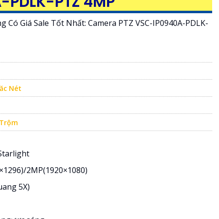
A-PDLK-PTZ 4MP
 Có Giá Sale Tốt Nhất: Camera PTZ VSC-IP0940A-PDLK-
ăc Nét
 Trộm
tarlight
4×1296)/2MP(1920×1080)
uang 5X)