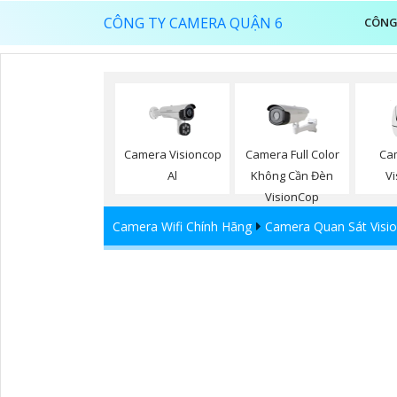
CÔNG TY CAMERA QUẬN 6
CÔNG
Camera Visioncop
Camera Full Color
Ca
Al
Không Cần Đèn
V
VisionCop
Camera Wifi Chính Hãng
Camera Quan Sát Visi