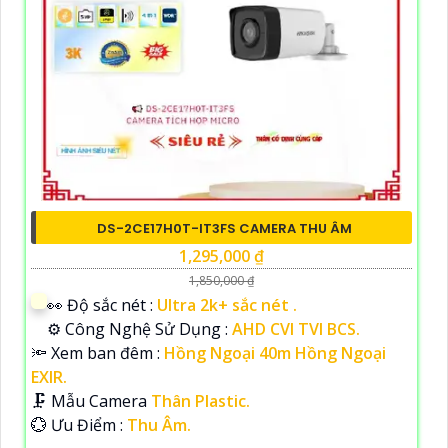
DS-2CE17H0T-IT3FS CAMERA THU ÂM
1,295,000 ₫
1,850,000 ₫
️👀 Độ sắc nét :
Ultra 2k+ sắc nét .
⚙ Công Nghệ Sử Dụng :
AHD CVI TVI BCS.
🔦 Xem ban đêm :
Hồng Ngoại 40m Hồng Ngoại
EXIR.
🗜️ Mẫu Camera
Thân Plastic.
️💮 Ưu Điểm :
Thu Âm.