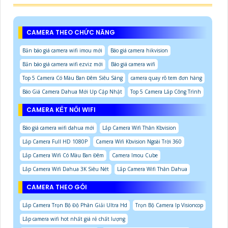
CAMERA THEO CHỨC NĂNG
Bản báo giá camera wifi imou mới
Báo giá camera hikvision
Bản báo giá camera wifi ezviz mới
Báo giá camera wifi
Top 5 Camera Có Màu Ban Đêm Siêu Sáng
camera quay rõ tem đơn hàng
Báo Giá Camera Dahua Mới Up Cập Nhật
Top 5 Camera Lắp Công Trình
CAMERA KẾT NỐI WIFI
Báo giá camera wifi dahua mới
Lắp Camera Wifi Thân Kbvision
Lắp Camera Full HD 1080P
Camera Wifi Kbvision Ngoài Trời 360
Lắp Camera Wifi Có Màu Ban Đêm
Camera Imou Cube
Lắp Camera Wifi Dahua 3K Siêu Nét
Lắp Camera Wifi Thân Dahua
CAMERA THEO GÓI
Lắp Camera Trọn Bộ Độ Phân Giải Ultra Hd
Trọn Bộ Camera Ip Visioncop
Lắp camera wifi hot nhất giá rẻ chất lượng