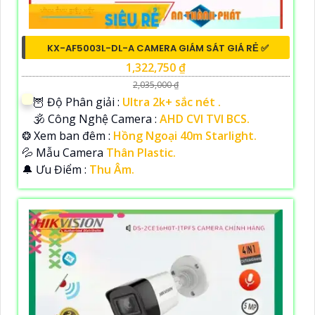
KX-AF5003L-DL-A CAMERA GIÁM SÁT GIÁ RẺ ✅
1,322,750 ₫
2,035,000 ₫
🦉 Độ Phân giải :
Ultra 2k+ sắc nét .
🕉️ Công Nghệ Camera :
AHD CVI TVI BCS.
❂ Xem ban đêm :
Hồng Ngoại 40m Starlight.
💦 Mẫu Camera
Thân Plastic.
️🔔 Ưu Điểm :
Thu Âm.