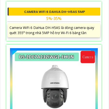
CAMERA WIFI 6 DAHUA DH-H5AS 5MP
5%-35%
Camera WiFi 6 DaHua DH-H5AS là dòng camera quay
quét 355° trong nhà 5MP hỗ trợ Wi-Fi 6 băng tần