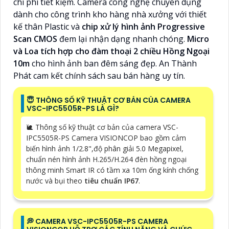
chi phí tiết kiệm. Camera công nghệ chuyên dụng
dành cho công trình kho hàng nhà xưởng với thiết
kế thân Plastic và
chip xử lý hình ảnh Progressive
Scan CMOS
đem lại nhận dạng nhanh chóng.
Micro
và Loa tích hợp cho đàm thoại 2 chiều Hồng Ngoại
10m
cho hình ảnh ban đêm sáng đẹp. An Thành
Phát cam kết chính sách sau bán hàng uy tín.
😇 THÔNG SỐ KỸ THUẬT CƠ BẢN CỦA CAMERA
VSC-IPC5505R-PS LÀ GÌ?
🐌 Thông số kỹ thuật cơ bản của camera VSC-
IPC5505R-PS Camera VISIONCOP bao gồm cảm
biến hình ảnh 1/2.8",độ phân giải 5.0 Megapixel,
chuẩn nén hình ảnh H.265/H.264 đèn hồng ngoại
thông minh Smart IR có tầm xa 10m ống kính chống
nước và bụi theo
tiêu chuẩn IP67
.
️💭 CAMERA VSC-IPC5505R-PS CAMERA