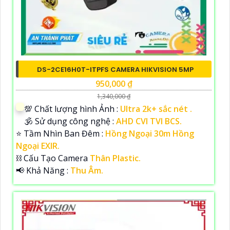
DS-2CE16H0T-ITPFS CAMERA HIKVISION 5MP
950,000 ₫
1,340,000 ₫
💯 Chất lượng hình Ảnh :
Ultra 2k+ sắc nét .
🕉️ Sử dụng công nghệ :
AHD CVI TVI BCS.
⭐ Tầm Nhìn Ban Đêm :
Hồng Ngoại 30m Hồng
Ngoại EXIR.
⛓ Cấu Tạo Camera
Thân Plastic.
️📢 Khả Năng :
Thu Âm.