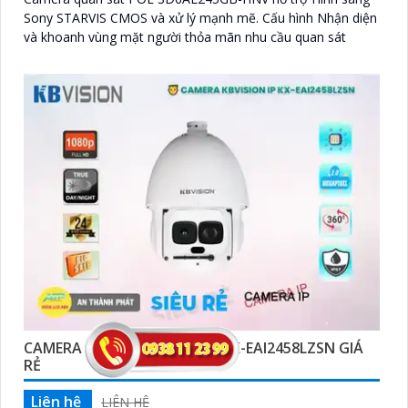
Sony STARVIS CMOS và xử lý mạnh mẽ. Cấu hình Nhận diện
và khoanh vùng mặt người thỏa mãn nhu cầu quan sát
CAMERA IP PTZ QUAY XOAY KX-EAI2458LZSN GIÁ
RẺ
Liên hệ
LIÊN HỆ