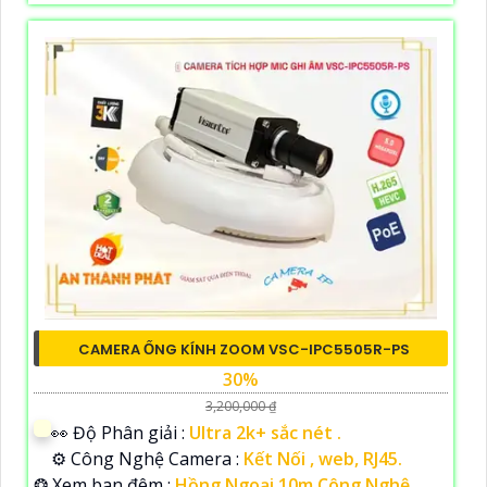
CAMERA ỐNG KÍNH ZOOM VSC-IPC5505R-PS
30%
3,200,000 ₫
️👀 Độ Phân giải :
Ultra 2k+ sắc nét .
⚙ Công Nghệ Camera :
Kết Nối , web, RJ45.
❂ Xem ban đêm :
Hồng Ngoại 10m Công Nghệ