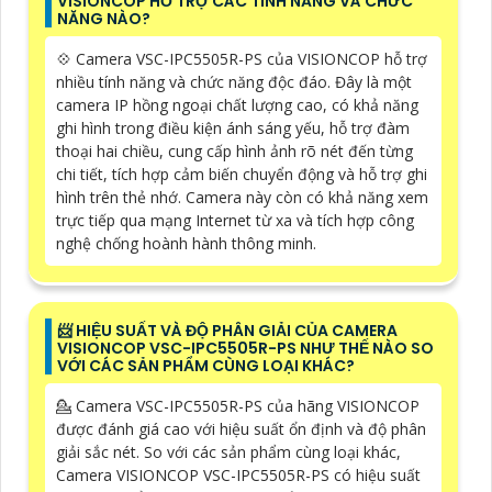
VISIONCOP HỖ TRỢ CÁC TÍNH NĂNG VÀ CHỨC
NĂNG NÀO?
💠 Camera VSC-IPC5505R-PS của VISIONCOP hỗ trợ
nhiều tính năng và chức năng độc đáo. Đây là một
camera IP hồng ngoại chất lượng cao, có khả năng
ghi hình trong điều kiện ánh sáng yếu, hỗ trợ đàm
thoại hai chiều, cung cấp hình ảnh rõ nét đến từng
chi tiết, tích hợp cảm biến chuyển động và hỗ trợ ghi
hình trên thẻ nhớ. Camera này còn có khả năng xem
trực tiếp qua mạng Internet từ xa và tích hợp công
nghệ chống hoành hành thông minh.
📨 HIỆU SUẤT VÀ ĐỘ PHÂN GIẢI CỦA CAMERA
VISIONCOP VSC-IPC5505R-PS NHƯ THẾ NÀO SO
VỚI CÁC SẢN PHẨM CÙNG LOẠI KHÁC?
💁 Camera VSC-IPC5505R-PS của hãng VISIONCOP
được đánh giá cao với hiệu suất ổn định và độ phân
giải sắc nét. So với các sản phẩm cùng loại khác,
Camera VISIONCOP VSC-IPC5505R-PS có hiệu suất