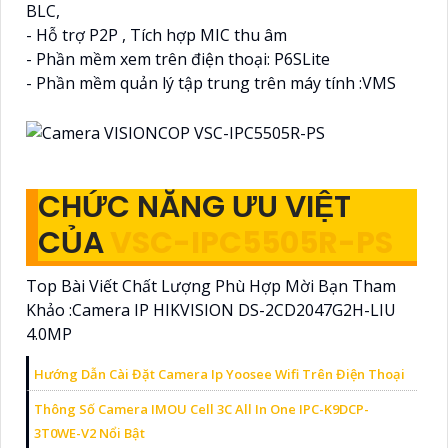
BLC,
- Hỗ trợ P2P , Tích hợp MIC thu âm
- Phần mềm xem trên điện thoại: P6SLite
- Phần mềm quản lý tập trung trên máy tính :VMS
CHỨC NĂNG ƯU VIỆT
CỦA
VSC-IPC5505R-PS
Top Bài Viết Chất Lượng Phù Hợp Mời Bạn Tham
Khảo :Camera IP HIKVISION DS-2CD2047G2H-LIU
4.0MP
Hướng Dẫn Cài Đặt Camera Ip Yoosee Wifi Trên Điện Thoại
Thông Số Camera IMOU Cell 3C All In One IPC-K9DCP-
3T0WE-V2 Nổi Bật