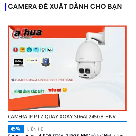
CAMERA ĐỀ XUẤT DÀNH CHO BẠN
CAMERA IP PTZ QUAY XOAY SD6AL245GB-HNV
45%
LIÊN HỆ
Camera quan sát POE SD6AL245GB-HNV hỗ trợ Hình sáng