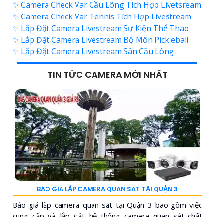
✨ Camera Check Var Cầu Lông Tích Hợp Livetsream
✨ Camera Check Var Tennis Tích Hợp Livestream
✨ Lắp Đặt Camera Livestream Sự Kiện Thể Thao
✨ Lắp Đặt Camera Livestream Bộ Môn Pickleball
✨ Lắp Đặt Camera Livestream Sân Cầu Lông
TIN TỨC CAMERA MỚI NHẤT
BÁO GIÁ LẮP CAMERA QUAN SÁT TẠI QUẬN 3
Báo giá lắp camera quan sát tại Quận 3 bao gồm việc
cung cấp và lắp đặt hệ thống camera quan sát chất