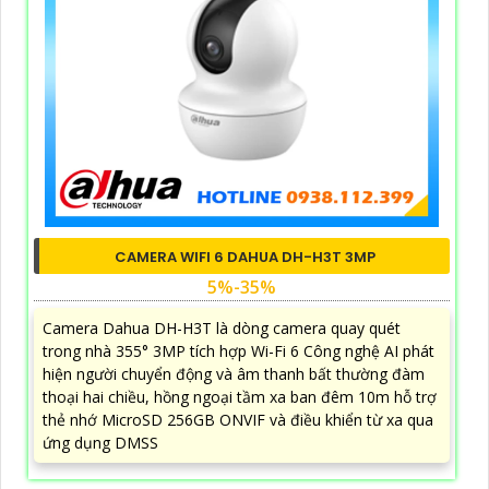
CAMERA WIFI 6 DAHUA DH-H3T 3MP
5%-35%
Camera Dahua DH-H3T là dòng camera quay quét
trong nhà 355° 3MP tích hợp Wi-Fi 6 Công nghệ AI phát
hiện người chuyển động và âm thanh bất thường đàm
thoại hai chiều, hồng ngoại tầm xa ban đêm 10m hỗ trợ
thẻ nhớ MicroSD 256GB ONVIF và điều khiển từ xa qua
ứng dụng DMSS