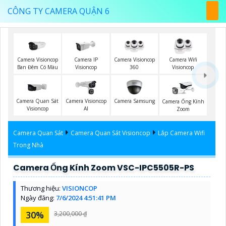
CÔNG TY CAMERA QUẬN 6
Camera Visioncop
Camera IP
Camera Visioncop
Camera Wifi
Ban Đêm Có Màu
Visioncop
360
Visioncop
Camera Quan Sát
Camera Visioncop
Camera Samsung
Camera Ống Kính
Visioncop
Al
Zoom
Camera Quan Sát
Camera Quan Sát Visioncop
Lắp Camera Wifi
Trong Nhà
Camera Ống Kính Zoom VSC-IPC5505R-PS
Thương hiệu:
VISIONCOP
Ngày đăng:
7/6/2024 4:51:41 PM
30%
3,200,000 ₫