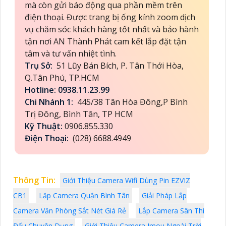
mà còn gửi báo động qua phần mềm trên
điện thoại. Được trang bị ống kính zoom dịch
vụ chăm sóc khách hàng tốt nhất và bảo hành
tận nơi AN Thành Phát cam kết lắp đặt tận
tâm và tư vấn nhiệt tình.
Trụ Sở:
51 Lũy Bán Bích, P. Tân Thới Hòa,
Q.Tân Phú, TP.HCM
Hotline: 0938.11.23.99
Chi Nhánh 1:
445/38 Tân Hòa Đông,P Bình
Trị Đông, Bình Tân, TP HCM
Kỹ Thuật:
0906.855.330
Điện Thoại:
(028) 6688.4949
Thông Tin:
Giới Thiệu Camera Wifi Dùng Pin EZVIZ
CB1
Lăp Camera Quận Bình Tân
Giải Pháp Lắp
Camera Văn Phòng Sắt Nét Giá Rẻ
Lắp Camera Sân Thi
Đấu Chuyên Dụng
Giới Thiệu Camera Imou Ngoài Trời