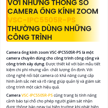
VỚI NHỮNG THÔNG SỐ
CAMERA ỐNG KÍNH ZOOM
VSC-IPC5505R-PS
THƯỜNG DÙNG NHỮNG
CÔNG TRÌNH
Camera ống kính zoom VSC-IPC5505R-PS là một
camera chuyên dùng cho công trình công cộng và
công trình xây dựng
. Được thiết kế với bản mẫu tiết
kiệm chi phí nhưng vẫn
chất lượng ổn định. Với
công nghệ nổi bật camera có khả năng cung cấp
hình ảnh sắc nét và rõ ràng giúp quản lý và giám sát
công trình một cách hiệu quả.
Camera
V
SC-IPC5505R-PS
cũng trang bị tính năng
cảnh báo tại chỗ cho phép người giám sát nhận
được thông báo ngay tại hiện trường khi phát hiện