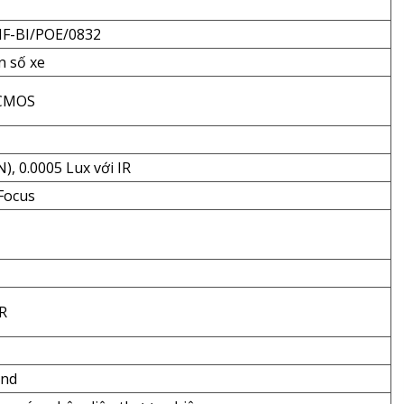
NF-BI/POE/0832
n số xe
 CMOS
), 0.0005 Lux với IR
Focus
R
and