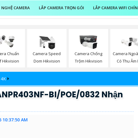
 NGHỆ CAMERA
LẮP CAMERA TRỌN GÓI
LẮP CAMERA WIFI CHÍ
era Chuẩn
Camera Speed
Camera Chống
Camera Ngoài
f Hikvision
Dom Hikvision
Trộm Hikvision
Có Thu Âm 
 4K
-ANPR403NF-BI/POE/0832 Nhận
6 10:37:50 AM