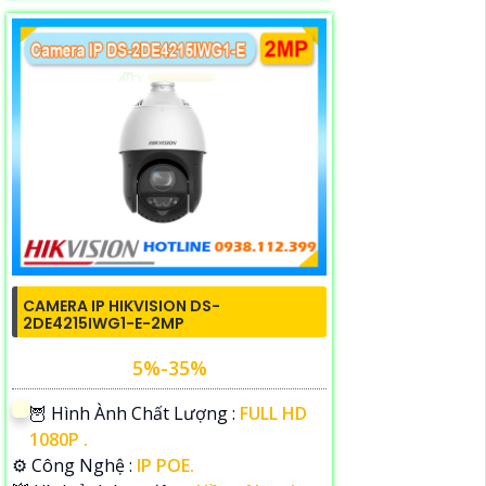
CAMERA IP HIKVISION DS-
2DE4215IWG1-E-2MP
5%-35%
🦉 Hình Ành Chất Lượng :
FULL HD
1080P .
⚙ Công Nghệ :
IP POE.