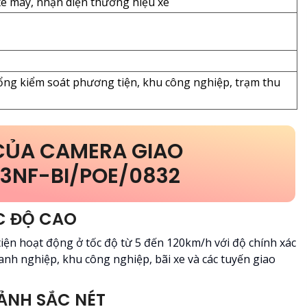
xe máy, nhận diện thương hiệu xe
cổng kiểm soát phương tiện, khu công nghiệp, trạm thu
 CỦA CAMERA GIAO
3NF-BI/POE/0832
ỐC ĐỘ CAO
iện hoạt động ở tốc độ từ 5 đến 120km/h với độ chính xác
anh nghiệp, khu công nghiệp, bãi xe và các tuyến giao
ẢNH SẮC NÉT