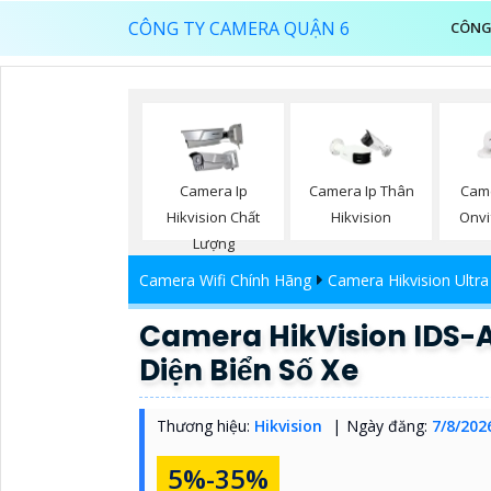
CÔNG TY CAMERA QUẬN 6
CÔNG
Camera Ip
Camera Ip Thân
Cam
Hikvision Chất
Hikvision
Onvi
Lượng
Camera Wifi Chính Hãng
Camera Hikvision Ultra
Camera HikVision IDS
Diện Biển Số Xe
Thương hiệu:
Hikvision
Ngày đăng:
7/8/202
5%-35%