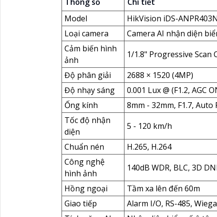
Thông số
Chi tiết
Model
HikVision iDS-ANPR403
Loại camera
Camera AI nhận diện biể
Cảm biến hình
1/1.8" Progressive Scan
ảnh
Độ phân giải
2688 × 1520 (4MP)
Độ nhạy sáng
0.001 Lux @ (F1.2, AGC ON
Ống kính
8mm - 32mm, F1.7, Auto 
Tốc độ nhận
5 - 120 km/h
diện
Chuẩn nén
H.265, H.264
Công nghệ
140dB WDR, BLC, 3D DN
hình ảnh
Hồng ngoại
Tầm xa lên đến 60m
Giao tiếp
Alarm I/O, RS-485, Wieg