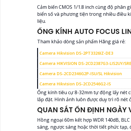
Cảm biến CMOS 1/1.8 inch cùng độ phân giả
biển số và phương tiện trong nhiều điều k
liệu.
ỐNG KÍNH AUTO FOCUS LI
Tham khảo dòng sản phẩm Hãng giá rẻ:
Camera Hikvision DS-2PT3326IZ-DE3
Camera HIKVISION DS-2CD2387G3-LIS2UY/SR
Camera DS-2CD2346G2P-ISU/SL Hikvision
Camera Hikvision DS-2CD2546G2-IS
Ống kính tiêu cự 8-32mm tự động lấy nét c
lắp đặt. Hình ảnh luôn được duy trì rõ nét
QUAN SÁT ỔN ĐỊNH NGÀY 
Hồng ngoại 60m kết hợp WDR 140dB, BLC v
sáng, ngược sáng hoặc thời tiết phức tạp, 