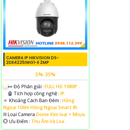
CAMERA IP HIKVISION DS-
2DE4225IWG1-E 2MP
5%-35%
️👀 Độ Phân giải :
FULL HD 1080P .
🤖️ Tích hợp công nghệ :
IP.
🔅 Khoảng Cách Ban Đêm :
Hồng
Ngoại 100m Hồng Ngoại Smart IR.
⛓ Loại Camera
Dome Kim loại + Nhựa.
️💮 Ưu Điểm :
Thu Âm Và Loa.