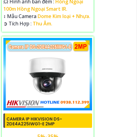
💥 Hình ảnh ban đêm :
Hồng Ngoại
100m Hồng Ngoại Smart IR.
↕️ Mẫu Camera
Dome Kim loại + Nhựa.
️➲ Tích Hợp :
Thu Âm.
CAMERA IP HIKVISION DS-
2DE4A225IWG1-E 2MP
5%-35%