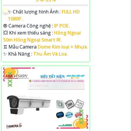
✨ Chất lượng hình Ảnh :
FULL HD
1080P .
®️ Camera Công nghệ :
IP POE.
💥 Khi xem thiếu sáng :
Hồng Ngoại
50m Hồng Ngoại Smart IR.
♊ Mẫu Camera
Dome Kim loại + Nhựa.
️✨ Khả Năng :
Thu Âm Và Loa.