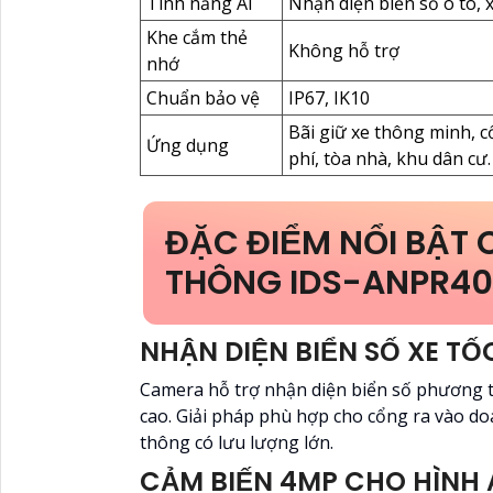
Tính năng AI
Nhận diện biển số ô tô, 
Khe cắm thẻ
Không hỗ trợ
nhớ
Chuẩn bảo vệ
IP67, IK10
Bãi giữ xe thông minh, 
Ứng dụng
phí, tòa nhà, khu dân cư.
ĐẶC ĐIỂM NỔI BẬT
THÔNG IDS-ANPR40
NHẬN DIỆN BIỂN SỐ XE T
Camera hỗ trợ nhận diện biển số phương t
cao. Giải pháp phù hợp cho cổng ra vào do
thông có lưu lượng lớn.
CẢM BIẾN 4MP CHO HÌNH 