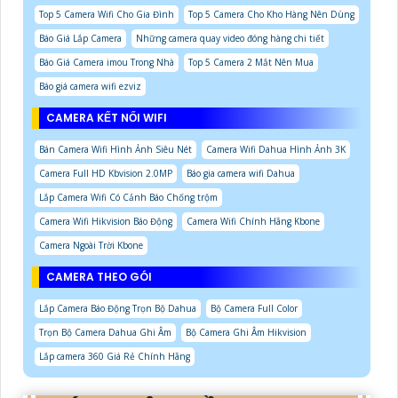
Top 5 Camera Wifi Cho Gia Đình
Top 5 Camera Cho Kho Hàng Nên Dùng
Báo Giá Lắp Camera
Những camera quay video đóng hàng chi tiết
Báo Giá Camera imou Trong Nhà
Top 5 Camera 2 Mắt Nên Mua
Báo giá camera wifi ezviz
CAMERA KẾT NỐI WIFI
Bán Camera Wifi Hình Ảnh Siêu Nét
Camera Wifi Dahua Hình Ảnh 3K
Camera Full HD Kbvision 2.0MP
Báo gia camera wifi Dahua
Lắp Camera Wifi Có Cảnh Báo Chống trộm
Camera Wifi Hikvision Báo Động
Camera Wifi Chính Hãng Kbone
Camera Ngoài Trời Kbone
CAMERA THEO GÓI
Lắp Camera Báo Động Trọn Bộ Dahua
Bộ Camera Full Color
Trọn Bộ Camera Dahua Ghi Âm
Bộ Camera Ghi Âm Hikvision
Lắp camera 360 Giá Rẻ Chính Hãng