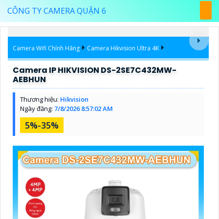
CÔNG TY CAMERA QUẬN 6
Camera Wifi Chính Hãng
Camera Hikvision Ultra 4K
Camera IP HIKVISION DS-2SE7C432MW-
AEBHUN
Thương hiệu:
Hikvision
Ngày đăng:
7/8/2026 8:57:02 AM
5%-35%