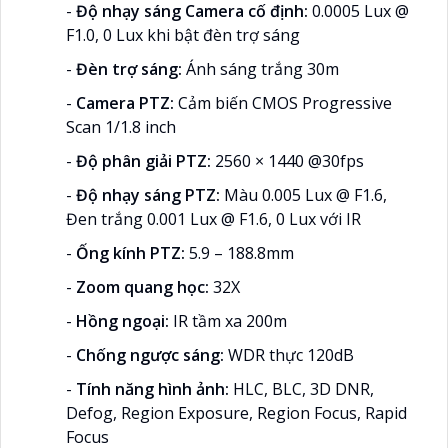
-
Độ nhạy sáng Camera cố định:
0.0005 Lux @
F1.0, 0 Lux khi bật đèn trợ sáng
-
Đèn trợ sáng:
Ánh sáng trắng 30m
-
Camera PTZ:
Cảm biến CMOS Progressive
Scan 1/1.8 inch
-
Độ phân giải PTZ:
2560 × 1440 @30fps
-
Độ nhạy sáng PTZ:
Màu 0.005 Lux @ F1.6,
Đen trắng 0.001 Lux @ F1.6, 0 Lux với IR
-
Ống kính PTZ:
5.9 – 188.8mm
-
Zoom quang học:
32X
-
Hồng ngoại:
IR tầm xa 200m
-
Chống ngược sáng:
WDR thực 120dB
-
Tính năng hình ảnh:
HLC, BLC, 3D DNR,
Defog, Region Exposure, Region Focus, Rapid
Focus