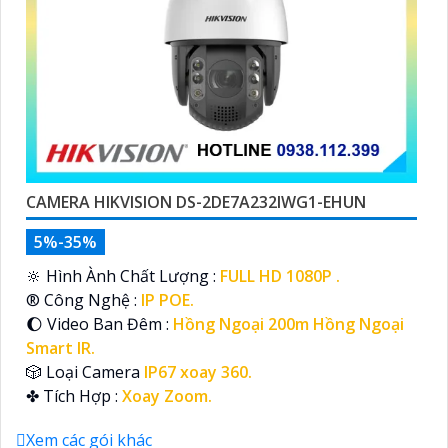
CAMERA HIKVISION DS-2DE7A232IWG1-EHUN
5%-35%
🔆 Hình Ành Chất Lượng :
FULL HD 1080P .
®️ Công Nghệ :
IP POE.
🌔 Video Ban Đêm :
Hồng Ngoại 200m Hồng Ngoại
Smart IR.
🎲 Loại Camera
IP67 xoay 360.
️✤ Tích Hợp :
Xoay Zoom.
Xem các gói khác