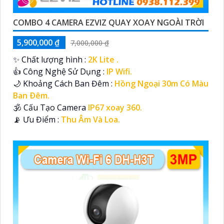
COMBO 4 CAMERA EZVIZ QUAY XOAY NGOÀI TRỜI
5,900,000 ₫
7,000,000 ₫
✨ Chất lượng hình :
2K Lite .
👍 Công Nghệ Sử Dụng :
IP Wifi.
🌙 Khoảng Cách Ban Đêm :
Hồng Ngoại 30m Có Màu
Ban Ðêm.
🕉️ Cấu Tạo Camera
IP67 xoay 360.
️📡 Ưu Điểm :
Thu Âm Và Loa.