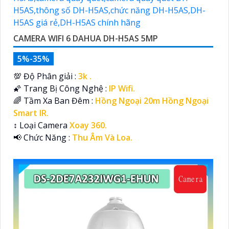
CAMERA WIFI 6 DAHUA DH-H5AS 5MP
5%-35%
💯 Độ Phân giải :
3k .
🌠 Trang Bị Công Nghệ :
IP Wifi.
🌈 Tầm Xa Ban Đêm :
Hồng Ngoại 20m Hồng Ngoại
Smart IR.
↕️ Loại Camera
Xoay 360.
️📢 Chức Năng :
Thu Âm Và Loa.