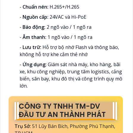
-
Chuẩn nén:
H.265+/H.265
-
Nguồn cấp:
24VAC và Hi-PoE
-
Báo động:
2 ngõ vào / 1 ngõ ra
-
Âm thanh:
1 ngõ vào / 1 ngõ ra
-
Lưu trữ:
Hỗ trợ bộ nhớ Flash và thông báo,
không hỗ trợ khe cắm thẻ nhớ
-
Ứng dụng:
Giám sát nhà máy, kho hàng, bãi
xe, khu công nghiệp, trung tâm logistics, cảng
biển, sân bay, khu đô thị và công trình quy mô
lớn.
CÔNG TY TNHH TM-DV
ĐẦU TƯ AN THÀNH PHÁT
Trụ Sở:
51 Lũy Bán Bích, Phường Phú Thạnh,