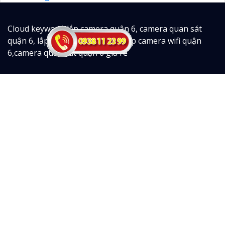
Cloud keyword: lắp camera quận 6, camera quan sát
quận 6, lắp đặt camera quận 6, lắp camera wifi quận
6,camera quan sát quận 6 giá rẻ
Công Ty TNHH TM-DV An Thành
Phát
Trụ Sở: 51 Lũy Bán Bích, Phường Phú Thạnh, TP.HCM
Hotline: 0938.11.23.99.
Thi công lắp camera quan sát quận 6 giá rẻ sử dụng
camera chính hãng
LẮP CAMERA QUẬN 6 CHUYÊN