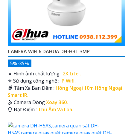
CAMERA WIFI 6 DAHUA DH-H3T 3MP
5%-35%
☀️ Hình ảnh chất lượng :
2K Lite .
⚜️ Sử dụng công nghệ :
IP Wifi.
🌈 Tầm Xa Ban Đêm :
Hồng Ngoại 10m Hồng Ngoại
Smart IR.
🤹 Camera Dòng
Xoay 360.
️💮 Đặt Điểm :
Thu Âm Và Loa.