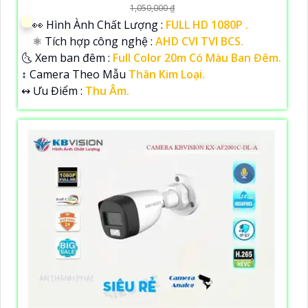
1,050,000 ₫
️👀 Hình Ành Chất Lượng :
FULL HD 1080P .
⚛️ Tích hợp công nghệ :
AHD CVI TVI BCS.
🌜 Xem ban đêm :
Full Color 20m Có Màu Ban Đêm.
↕️ Camera Theo Mẫu
Thân Kim Loại.
️↭ Ưu Điểm :
Thu Âm.