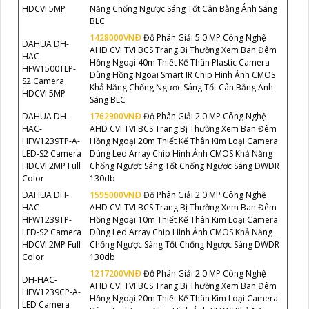
HDCVI 5MP
Năng Chống Ngược Sáng Tốt Cân Bằng Ánh Sáng
BLC
1428000VNÐ
Độ Phân Giải 5.0 MP Công Nghệ
DAHUA DH-
AHD CVI TVI BCS Trang Bị Thường Xem Ban Đêm
HAC-
Hồng Ngoại 40m Thiết Kế Thân Plastic Camera
HFW1500TLP-
Dùng Hồng Ngoại Smart IR Chip Hình Ảnh CMOS
S2 Camera
Khả Năng Chống Ngược Sáng Tốt Cân Bằng Ánh
HDCVI 5MP
Sáng BLC
DAHUA DH-
1762900VNÐ
Độ Phân Giải 2.0 MP Công Nghệ
HAC-
AHD CVI TVI BCS Trang Bị Thường Xem Ban Đêm
HFW1239TP-A-
Hồng Ngoại 20m Thiết Kế Thân Kim Loại Camera
LED-S2 Camera
Dùng Led Array Chip Hình Ảnh CMOS Khả Năng
HDCVI 2MP Full
Chống Ngược Sáng Tốt Chống Ngược Sáng DWDR
Color
130db
DAHUA DH-
1595000VNÐ
Độ Phân Giải 2.0 MP Công Nghệ
HAC-
AHD CVI TVI BCS Trang Bị Thường Xem Ban Đêm
HFW1239TP-
Hồng Ngoại 10m Thiết Kế Thân Kim Loại Camera
LED-S2 Camera
Dùng Led Array Chip Hình Ảnh CMOS Khả Năng
HDCVI 2MP Full
Chống Ngược Sáng Tốt Chống Ngược Sáng DWDR
Color
130db
1217200VNÐ
Độ Phân Giải 2.0 MP Công Nghệ
DH-HAC-
AHD CVI TVI BCS Trang Bị Thường Xem Ban Đêm
HFW1239CP-A-
Hồng Ngoại 20m Thiết Kế Thân Kim Loại Camera
LED Camera