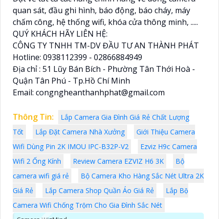
quan sát, đầu ghi hình, báo động, báo cháy, máy
chấm công, hệ thống wifi, khóa cửa thông minh, .....
QUÝ KHÁCH HÃY LIÊN HỆ:
CÔNG TY TNHH TM-DV ĐẦU TƯ AN THÀNH PHÁT
Hotline: 0938112399 - 02866884949
Địa chỉ : 51 Lũy Bán Bích - Phường Tân Thới Hoà -
Quận Tân Phú - Tp.Hồ Chí Minh
Email: congngheanthanhphat@gmail.com
Thông Tin:
Lắp Camera Gia Đình Giá Rẻ Chất Lượng
Tốt
Lắp Đặt Camera Nhà Xưởng
Giới Thiệu Camera
Wifi Dùng Pin 2K IMOU IPC-B32P-V2
Ezviz H9c Camera
Wifi 2 Ống Kính
Review Camera EZVIZ H6 3K
Bộ
camera wifi giá rẻ
Bộ Camera Kho Hàng Sắc Nét Ultra 2K
Giá Rẻ
Lắp Camera Shop Quần Áo Giá Rẻ
Lắp Bộ
Camera Wifi Chống Trộm Cho Gia Đình Sắc Nét