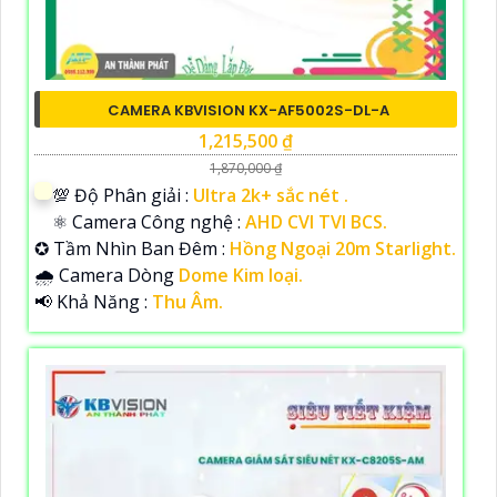
CAMERA KBVISION KX-AF5002S-DL-A
1,215,500 ₫
1,870,000 ₫
💯 Độ Phân giải :
Ultra 2k+ sắc nét .
⚛️ Camera Công nghệ :
AHD CVI TVI BCS.
✪ Tầm Nhìn Ban Đêm :
Hồng Ngoại 20m Starlight.
🌧️ Camera Dòng
Dome Kim loại.
️📢 Khả Năng :
Thu Âm.