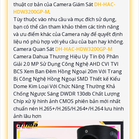
thuật cơ bản của Camera Giám Sát
DH-HAC-
HDW3200GP-M
.
Tùy thuộc vào nhu cầu và mục đích sử dụng,
bạn có thể cần tham khảo thêm các tính năng
và ưu điểm khác của Camera này để quyết định
liệu nó phù hợp với yêu cầu của bạn hay không.
Camera Quan Sát
DH-HAC-HDW3200GP-M
Camera Dahua Thương Hiệu Uy Tín Độ Phân
Giải 2.0 MP Sử Dụng Công Nghệ AHD CVI TVI
BCS Xem Ban Đêm Hồng Ngoại 20m Với Trang
Bị Công Nghệ Hồng Ngoại SMD Thiết kế Kiểu
Dome Kim Loại Với Chức Năng Thường Khả
Chống Ngược Sáng DWDR 130db Chất Lượng
Chíp xử lý hình ảnh CMOS phiên bản mới nhất
chuẩn nén H.265+/H.265/H.264+/H.264 lưu hình
ảnh lâu hơn