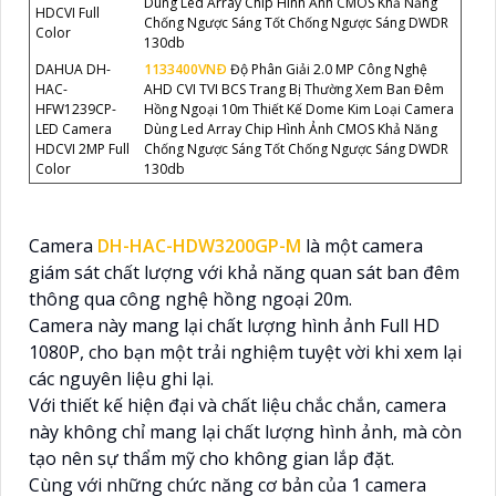
Dùng Led Array Chip Hình Ảnh CMOS Khả Năng
HDCVI Full
Chống Ngược Sáng Tốt Chống Ngược Sáng DWDR
Color
130db
DAHUA DH-
1133400VNÐ
Độ Phân Giải 2.0 MP Công Nghệ
HAC-
AHD CVI TVI BCS Trang Bị Thường Xem Ban Đêm
HFW1239CP-
Hồng Ngoại 10m Thiết Kế Dome Kim Loại Camera
LED Camera
Dùng Led Array Chip Hình Ảnh CMOS Khả Năng
HDCVI 2MP Full
Chống Ngược Sáng Tốt Chống Ngược Sáng DWDR
Color
130db
Camera
DH-HAC-HDW3200GP-M
là một camera
giám sát chất lượng với khả năng quan sát ban đêm
thông qua công nghệ hồng ngoại 20m.
Camera này mang lại chất lượng hình ảnh Full HD
1080P, cho bạn một trải nghiệm tuyệt vời khi xem lại
các nguyên liệu ghi lại.
Với thiết kế hiện đại và chất liệu chắc chắn, camera
này không chỉ mang lại chất lượng hình ảnh, mà còn
tạo nên sự thẩm mỹ cho không gian lắp đặt.
Cùng với những chức năng cơ bản của 1 camera