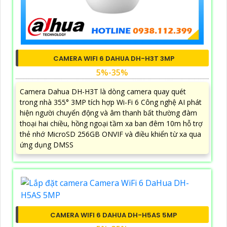
CAMERA WIFI 6 DAHUA DH-H3T 3MP
5%-35%
Camera Dahua DH-H3T là dòng camera quay quét
trong nhà 355° 3MP tích hợp Wi-Fi 6 Công nghệ AI phát
hiện người chuyển động và âm thanh bất thường đàm
thoại hai chiều, hồng ngoại tầm xa ban đêm 10m hỗ trợ
thẻ nhớ MicroSD 256GB ONVIF và điều khiển từ xa qua
ứng dụng DMSS
CAMERA WIFI 6 DAHUA DH-H5AS 5MP