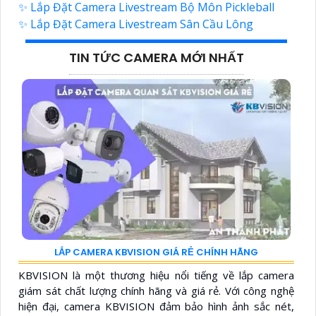
✨ Lắp Đặt Camera Livestream Bộ Môn Pickleball
✨ Lắp Đặt Camera Livestream Sân Cầu Lông
TIN TỨC CAMERA MỚI NHẤT
LẮP CAMERA KBVISION GIÁ RẺ CHÍNH HÃNG
KBVISION là một thương hiệu nổi tiếng về lắp camera
giám sát chất lượng chính hãng và giá rẻ. Với công nghệ
hiện đại, camera KBVISION đảm bảo hình ảnh sắc nét,