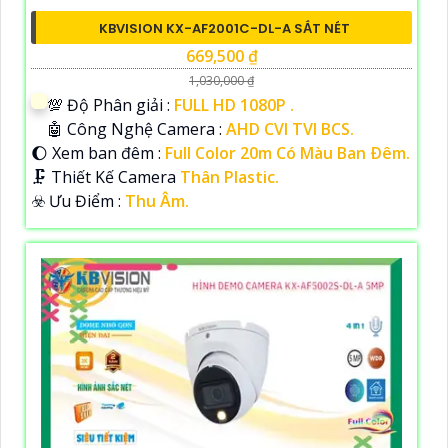
KBVISION KX-AF2001C-DL-A SẮT NÉT
669,500 ₫
1,030,000 ₫
💯 Độ Phân giải :
FULL HD 1080P .
🤖️ Công Nghệ Camera :
AHD CVI TVI BCS.
🌔 Xem ban đêm :
Full Color 20m Có Màu Ban Ðêm.
🗜️ Thiết Kế Camera
Thân Plastic.
️☣️ Ưu Điểm :
Thu Âm.