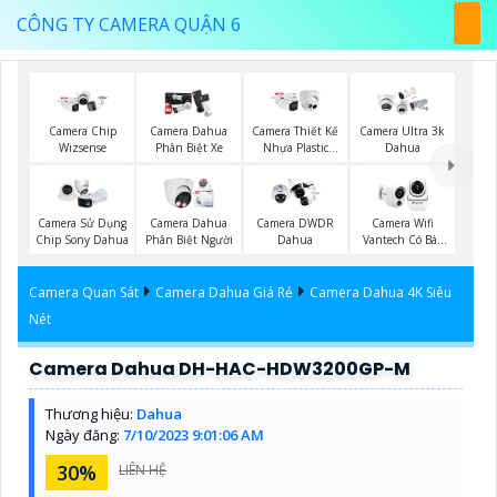
CÔNG TY CAMERA QUẬN 6
Camera Chip
Camera Dahua
Camera Thiết Kế
Camera Ultra 3k
Wizsense
Phân Biệt Xe
Nhựa Plastic
Dahua
Dahua
Camera Sử Dụng
Camera Dahua
Camera DWDR
Camera Wifi
Chip Sony Dahua
Phân Biệt Người
Dahua
Vantech Có Báo
Động
Camera Quan Sát
Camera Dahua Giá Rẻ
Camera Dahua 4K Siêu
Nét
Camera Dahua DH-HAC-HDW3200GP-M
Thương hiệu:
Dahua
Ngày đăng:
7/10/2023 9:01:06 AM
30%
LIÊN HỆ