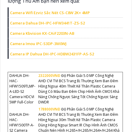
lượng Thu Âm bạn nên xem qua:
Camera Wifi Ezviz Sắc Nét CS-C8W 2K+ 4MP
Camera Dahua DH-IPC-HFW3441T-ZS-S2
Camera Kbvision KX-CAiF2203N-AB
Camera Imou IPC-S3DP-3M0WJ
Camera IP Dahua DH-IPC-HDBW2431FP-AS-S2
DAHUA DH-
2322000VNÐ
Độ Phân Giải 5.0 MP Công Nghệ
HAC-
AHD CVI TVI BCS Trang Bị Thường Xem Ban Đêm
HFW1509TLMP-
Hồng Ngoại 40m Thiết Kế Thân Plastic Camera
A-LED-S2
Dùng Có Màu Ban Đêm Chip Hình Ảnh CMOS Khả
Camera HDCVI
Năng Chống Ngược Sáng Tốt Chống Ngược Sáng
5MP Full-Color
DWDR
1788000VNÐ
Độ Phân Giải 5.0 MP Công Nghệ
DAHUA DH-
AHD CVI TVI BCS Trang Bị Thường Xem Ban Đêm
HAC-
Hồng Ngoại 30m Thiết Kế Thân Plastic Camera
HFW1500TP-A-
Dùng Hồng Ngoại Smart IR Chip Hình Ảnh CMOS
S2 Camera
Chuẩn Nén Hình H.265+/H.265/H.264+/H.264 Khả