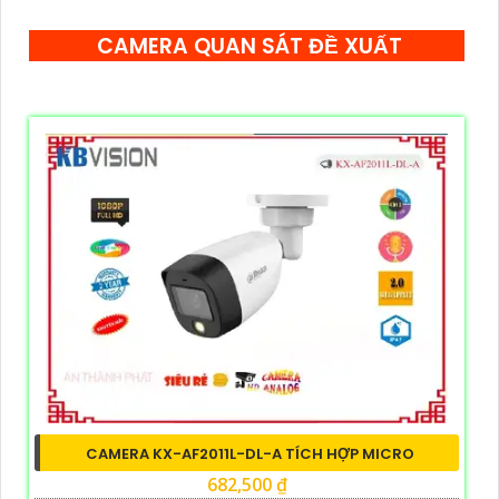
CAMERA QUAN SÁT ĐỀ XUẤT
CAMERA KX-AF2011L-DL-A TÍCH HỢP MICRO
682,500 ₫