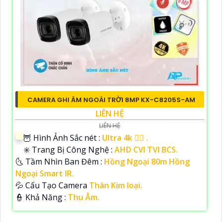
CAMERA GHI ÂM NGOÀI TRỜI 8MP KX-C8205S-AM
LIÊN HỆ
LIÊN HỆ
🦉 Hình Ảnh Sắc nét :
Ultra 4k 👍🏾 .
✳️ Trang Bị Công Nghệ :
AHD CVI TVI BCS.
🌜 Tầm Nhìn Ban Đêm :
Hồng Ngoại 80m Hồng
Ngoại Smart IR.
💦 Cấu Tạo Camera
Thân Kim loại.
️👮 Khả Năng :
Thu Âm.