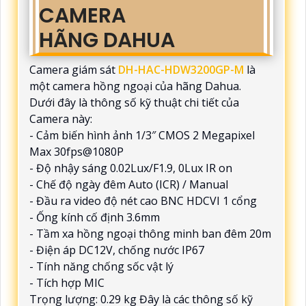
CAMERA
HÃNG DAHUA
Camera giám sát
DH-HAC-HDW3200GP-M
là
một camera hồng ngoại của hãng Dahua.
Dưới đây là thông số kỹ thuật chi tiết của
Camera này:
- Cảm biến hình ảnh 1/3″ CMOS 2 Megapixel
Max 30fps@1080P
- Độ nhậy sáng 0.02Lux/F1.9, 0Lux IR on
- Chế độ ngày đêm Auto (ICR) / Manual
- Đầu ra video độ nét cao BNC HDCVI 1 cổng
- Ống kính cố định 3.6mm
- Tầm xa hồng ngoại thông minh ban đêm 20m
- Điện áp DC12V, chống nước IP67
- Tính năng chống sốc vật lý
- Tích hợp MIC
Trọng lượng: 0.29 kg Đây là các thông số kỹ