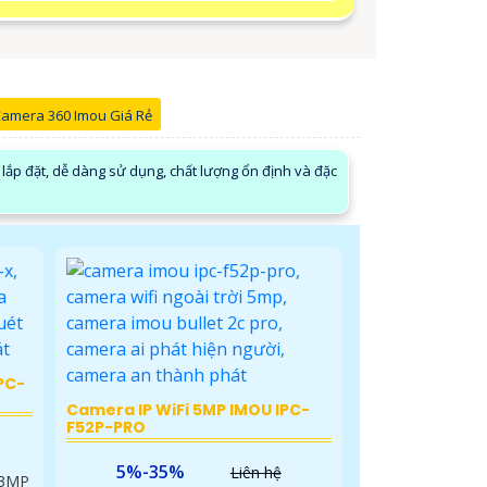
amera 360 Imou Giá Rẻ
ắp đặt, dễ dàng sử dụng, chất lượng ổn định và đặc
PC-
Camera IP WiFi 5MP IMOU IPC-
F52P-PRO
5%-35%
Liên hệ
 3MP