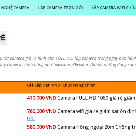
 NGHỆ CAMERA
LẮP CAMERA TRỌN GÓI
LẮP CAMERA WIFI CHÍ
RẺ
vụ tốt camera giá rẻ hình ảnh FULL HD. lắp camera trong ngày bảo hàn
dụng camera chính hãng như hikvision, KBvision, Dahua những dòng cam
Giá Lắp Đặt (VNĐ) Chức Năng Chính
410,000 VNĐ
Camera FULL HD 1080 giá rẻ giám 
760,000 VNĐ
Camera wifi giá rẻ giám sát ổn đị
Gói
580,000 VNĐ
Camera Hồng ngoại 20m Chống tr