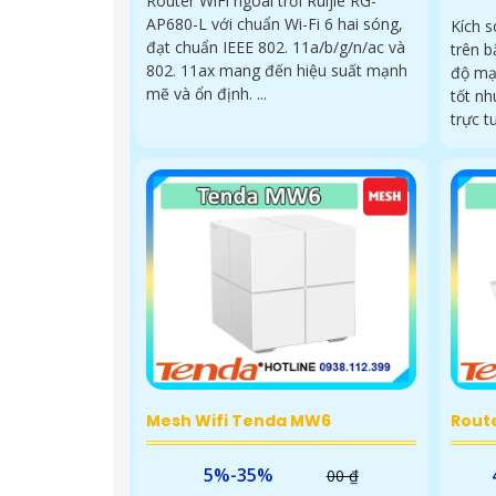
Router WiFi ngoài trời Ruijie RG-
AP680-L với chuẩn Wi-Fi 6 hai sóng,
Kích 
đạt chuẩn IEEE 802. 11a/b/g/n/ac và
trên b
802. 11ax mang đến hiệu suất mạnh
độ mạ
mẽ và ổn định. ...
tốt nh
trực t
Mesh Wifi Tenda MW6
Rout
5%-35%
00 ₫