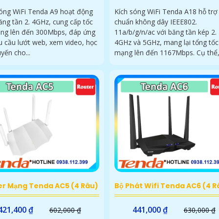
sóng WiFi Tenda A9 hoạt động
Kích sóng WiFi Tenda A18 hỗ trợ
ăng tần 2. 4GHz, cung cấp tốc
chuẩn không dây IEEE802.
ng lên đến 300Mbps, đáp ứng
11a/b/g/n/ac với băng tần kép 2.
u cầu lướt web, xem video, học
4GHz và 5GHz, mang lại tổng tốc
uyến cho...
mạng lên đến 1167Mbps. Cụ t
er Mạng Tenda AC5 (4 Râu)
Bộ Phát Wifi Tenda AC6 (4 R
421,400 ₫
441,000 ₫
602,000 ₫
630,000 ₫