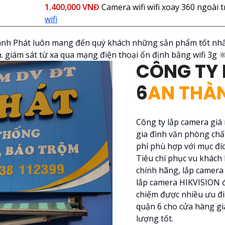
1.400,000 VNĐ
Camera wifi wifi xoay 360 ngoài
wifi
ành Phát luôn mang đến quý khách những sản phẩm tốt nhất
. giám sát từ xa qua mạng điện thoại ổn định bằng wifi 3g 🔆
CÔNG TY
6
AN THÀ
Công ty lắp camera giá
gia đình văn phòng chất
phí phù hợp với mục đí
Tiêu chí phục vu khác
chính hãng, lắp camera 
lắp camera HIKVISION đ
chiếm được nhiều ưu đi
quận 6 cho cửa hàng gia
lượng tốt.