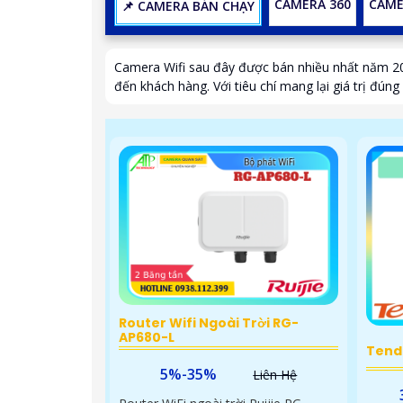
CAMERA 360
CAME
📌 CAMERA BÁN CHẠY
Camera Wifi sau đây được bán nhiều nhất năm 20
đến khách hàng. Với tiêu chí mang lại giá trị đú
Router Wifi Ngoài Trời RG-
AP680-L
Tenda
5%-35%
Liên Hệ