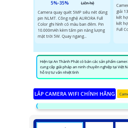
5%-35%
Liên hệ
Camer
giải 
Camera quay quét 5MP siêu nét dùng
kết h
pin NLMT. Công nghệ AURORA Full
kết hợ
Color ghi hình có màu ban đêm. Pin
Full C
10.000mAh kèm tấm pin năng lượng
mặt trời 5W. Quay ngang...
Hiện tại An Thành Phát có bán các sản phẩm camera
cung cấp giải pháp an ninh chuyên nghiệp tại Việt N
hỗ trợ tư vấn nhiệt tình
LẮP CAMERA WIFI CHÍNH HÃNG
Came