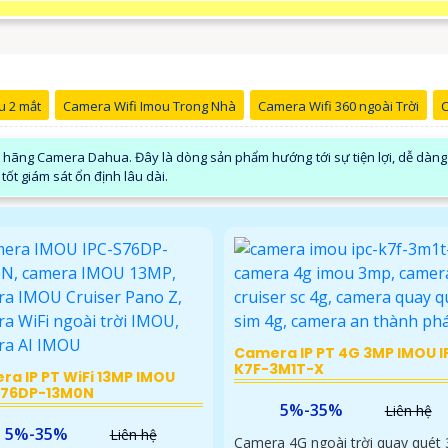
u 2 mắt
Camera Wifi Imou Trong Nhà
Camera Wifi 360 ngoài Trời
C
ãng Camera Dahua. Đây là dòng sản phẩm hướng tới sự tiện lợi, dễ dàng l
tốt giám sát ổn định lâu dài.
Camera IP PT 4G 3MP IMOU I
K7F-3M1T-X
a IP PT WiFi 13MP IMOU
S76DP-13M0N
5%-35%
Liên hệ
5%-35%
Liên hệ
Camera 4G ngoài trời quay quét