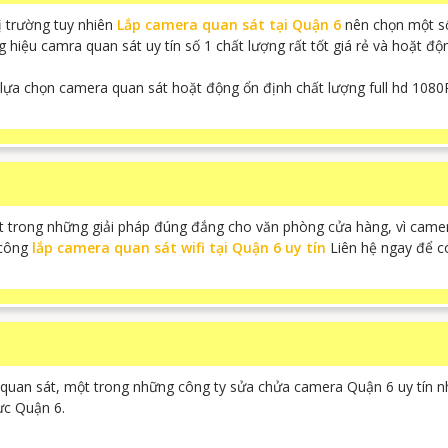
ị trường tuy nhiên
Lắp camera quan sát tại Quận 6
nên chọn một số
hiệu camra quan sát uy tín số 1 chất lượng rất tốt giá rẻ và hoặt đ
ựa chọn camera quan sát hoặt động ổn định chất lượng full hd 1080P
ột trong những giải pháp đúng đắng cho văn phòng cửa hàng, vì camer
 công
lắp camera quan sát wifi tại Quận 6 uy tín
Liên hệ ngay để có
quan sát, một trong những công ty sửa chửa camera Quận 6 uy tín n
ực Quận 6.