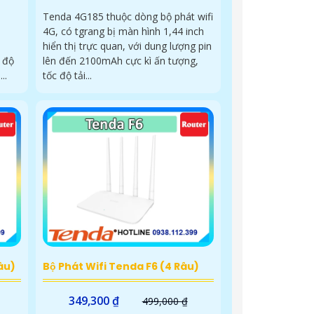
Tenda 4G185 thuộc dòng bộ phát wifi
4G, có tgrang bị màn hình 1,44 inch
hiển thị trực quan, với dung lượng pin
 độ
lên đến 2100mAh cực kì ấn tượng,
hể,...
tốc độ tải...
âu)
Bộ Phát Wifi Tenda F6 (4 Râu)
349,300 ₫
499,000 ₫