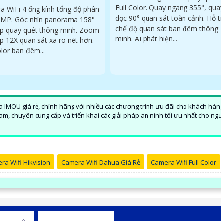
Full Color. Quay ngang 355°, qua
a WiFi 4 ống kính tổng độ phân
dọc 90° quan sát toàn cảnh. Hỗ t
13MP. Góc nhìn panorama 158°
chế độ quan sát ban đêm thông
ợp quay quét thông minh. Zoom
minh. AI phát hiện...
p 12X quan sát xa rõ nét hơn.
olor ban đêm...
 IMOU giá rẻ, chính hãng với nhiều các chương trình ưu đãi cho khách hàn
am, chuyên cung cấp và triển khai các giải pháp an ninh tối ưu nhất cho ng
ra Wifi Hikvision
Camera Wifi Dahua Giá Rẻ
Camera Wifi Full Color