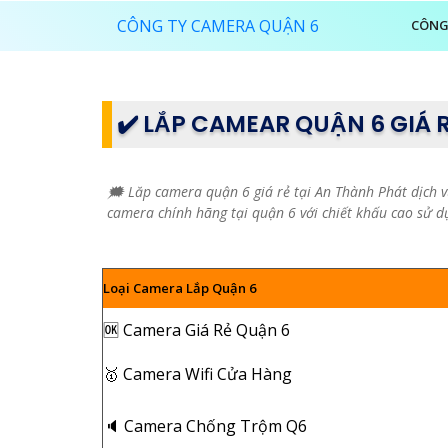
CÔNG TY CAMERA QUẬN 6
CÔNG
✔️ LẮP CAMEAR QUẬN 6 GIÁ 
🗯️ Lăp camera quận 6 giá rẻ tại An Thành Phát dịch 
camera chính hãng tại quận 6 với chiết khấu cao sử 
Loại Camera Lắp Quận 6
🆗 Camera Giá Rẻ Quận 6
🥇 Camera Wifi Cửa Hàng
🔈 Camera Chống Trộm Q6