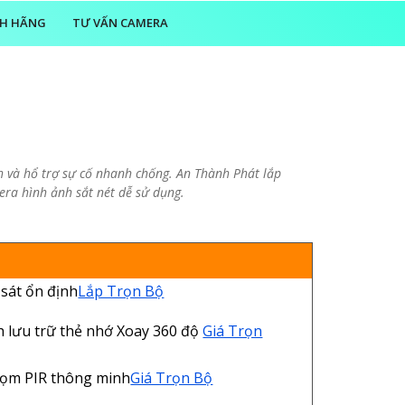
NH HÃNG
TƯ VẤN CAMERA
h và hổ trợ sự cố nhanh chống. An Thành Phát lắp
era hình ảnh sắt nét dễ sử dụng.
sát ổn định
Lắp Trọn Bộ
nh lưu trữ thẻ nhớ Xoay 360 độ
Giá Trọn
ọm PIR thông minh
Giá Trọn Bộ