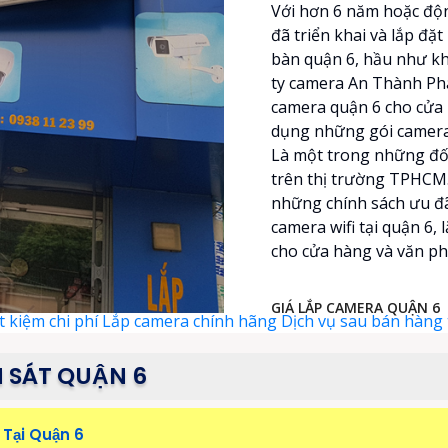
Với hơn 6 năm hoặc độ
đã triển khai và lắp đặ
bàn quận 6, hầu như kh
ty camera An Thành Phá
camera quận 6 cho cửa 
dụng những gói camera 
Là một trong những đố
trên thị trường TPHCM
những chính sách ưu đãi
camera wifi tại quận 6, l
cho cửa hàng và văn p
GIÁ LẮP CAMERA QUẬN 6
t kiệm chi phí
Lắp camera chính hãng
Dịch vụ sau bán hàng 
 SÁT QUẬN 6
Tại Quận 6